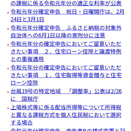
の課税に係る令和元年分の適正な利率が公表
令和元年分確定申告 祝日・日曜開庁は、2月
24日と3月1日
令和元年分確定申告 ふるさと納税の対象外
自治体への6月1日以降の寄附分に注意
令和元年分の確定申告においてご留意いただ
きたい事項 ２．住宅ローン控除と譲渡特例
との重複適用
令和元年分の確定申告においてご留意いただ
きたい事項 １．住宅取得等資金贈与と住宅
ローン控除
台風19号の特定地域 「調整率」公表は2/26
に 国税庁
上場株式等に係る配当所得等について所得税
と異なる課税方式を個人住民税において選択
する場合
令和元年分確定申告 申告書Bの様式変更と記