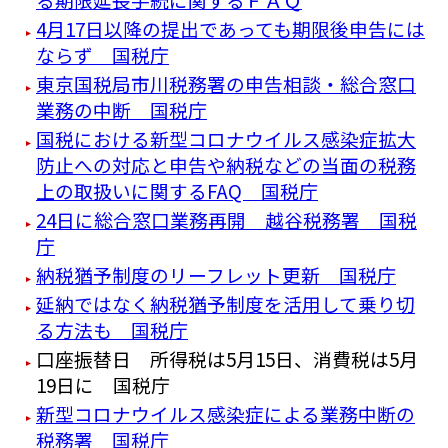
4月17日以降の提出であっても期限後申告には
ならず 国税庁
東京国税局市川税務署の申告相談・総合窓口
業務の中断 国税庁
国税における新型コロナウイルス感染症拡大
防止への対応と申告や納税などの当面の税務
上の取扱いに関するFAQ 国税庁
24日に総合窓口業務再開 越谷税務署 国税
庁
納税猶予制度のリーフレット更新 国税庁
延納ではなく納税猶予制度を活用して乗り切
る方法も 国税庁
口座振替日 所得税は5月15日、消費税は5月
19日に 国税庁
新型コロナウイルス感染症による業務中断の
税務署 国税庁