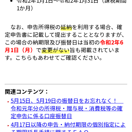
令和2年1月1日～令和2年1月31日（課税期間
1か月）
なお、申告所得税の
延納
を利用する場合、確
定申告書に記載して提出することとなりますが、
この場合の納期限及び振替日は当初の
令和2年6
月1日（月）
で
変更がない
旨も掲載されていま
す。こちらもあわせてご確認ください。
関連コンテンツ：
5月15日、5月19日の振替日をお忘れなく！
令和元年分の所得税・贈与税・消費税等の確
定申告に係る口座振替日
4月17日以降の申告・納付期限の個別指定によ
る期限延長手続に関するＦＡＱ