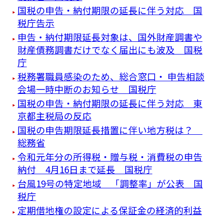
国税の申告・納付期限の延長に伴う対応 国
税庁告示
申告・納付期限延長対象は、国外財産調書や
財産債務調書だけでなく届出にも波及 国税
庁
税務署職員感染のため、総合窓口・ 申告相談
会場一時中断のお知らせ 国税庁
国税の申告・納付期限の延長に伴う対応 東
京都主税局の反応
国税の申告期限延長措置に伴い地方税は？
総務省
令和元年分の所得税・贈与税・消費税の申告
納付 4月16日まで延長 国税庁
台風19号の特定地域 「調整率」が公表 国
税庁
定期借地権の設定による保証金の経済的利益