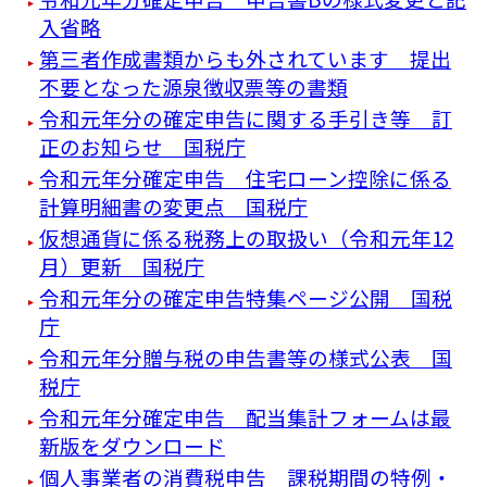
入省略
第三者作成書類からも外されています 提出
不要となった源泉徴収票等の書類
令和元年分の確定申告に関する手引き等 訂
正のお知らせ 国税庁
令和元年分確定申告 住宅ローン控除に係る
計算明細書の変更点 国税庁
仮想通貨に係る税務上の取扱い（令和元年12
月）更新 国税庁
令和元年分の確定申告特集ページ公開 国税
庁
令和元年分贈与税の申告書等の様式公表 国
税庁
令和元年分確定申告 配当集計フォームは最
新版をダウンロード
個人事業者の消費税申告 課税期間の特例・