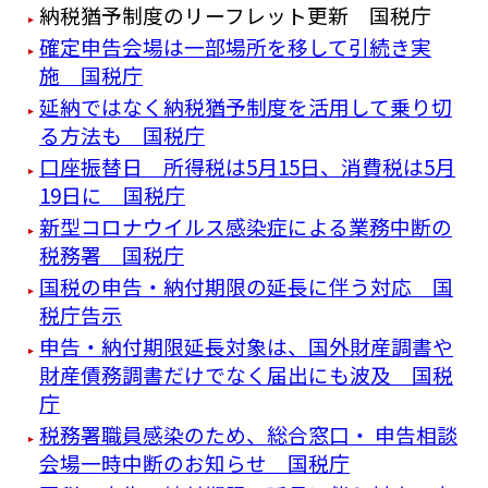
納税猶予制度のリーフレット更新 国税庁
確定申告会場は一部場所を移して引続き実
施 国税庁
延納ではなく納税猶予制度を活用して乗り切
る方法も 国税庁
口座振替日 所得税は5月15日、消費税は5月
19日に 国税庁
新型コロナウイルス感染症による業務中断の
税務署 国税庁
国税の申告・納付期限の延長に伴う対応 国
税庁告示
申告・納付期限延長対象は、国外財産調書や
財産債務調書だけでなく届出にも波及 国税
庁
税務署職員感染のため、総合窓口・ 申告相談
会場一時中断のお知らせ 国税庁