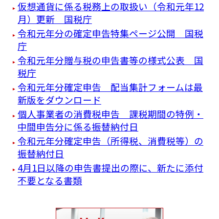
仮想通貨に係る税務上の取扱い（令和元年12
月）更新 国税庁
令和元年分の確定申告特集ページ公開 国税
庁
令和元年分贈与税の申告書等の様式公表 国
税庁
令和元年分確定申告 配当集計フォームは最
新版をダウンロード
個人事業者の消費税申告 課税期間の特例・
中間申告分に係る振替納付日
令和元年分確定申告（所得税、消費税等）の
振替納付日
4月1日以降の申告書提出の際に、新たに添付
不要となる書類