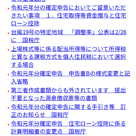
令和元年分の確定申告においてご留意いただ
きたい事項 １．住宅取得等資金贈与と住宅
ローン控除
台風19号の特定地域 「調整率」公表は2/26
に 国税庁
上場株式等に係る配当所得等について所得税
と異なる課税方式を個人住民税において選択
する場合
令和元年分確定申告 申告書Bの様式変更と記
入省略
第三者作成書類からも外されています 提出
不要となった源泉徴収票等の書類
令和元年分の確定申告に関する手引き等 訂
正のお知らせ 国税庁
令和元年分確定申告 住宅ローン控除に係る
計算明細書の変更点 国税庁