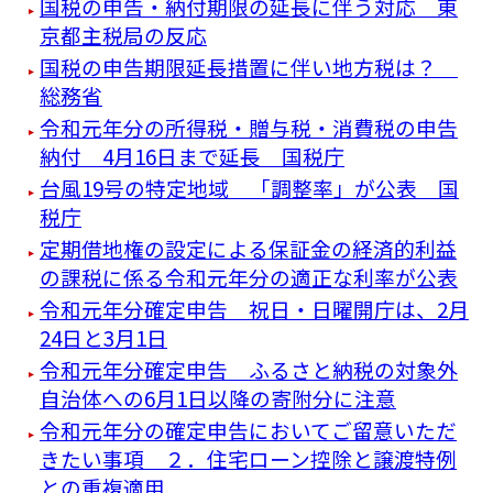
国税の申告・納付期限の延長に伴う対応 東
京都主税局の反応
国税の申告期限延長措置に伴い地方税は？
総務省
令和元年分の所得税・贈与税・消費税の申告
納付 4月16日まで延長 国税庁
台風19号の特定地域 「調整率」が公表 国
税庁
定期借地権の設定による保証金の経済的利益
の課税に係る令和元年分の適正な利率が公表
令和元年分確定申告 祝日・日曜開庁は、2月
24日と3月1日
令和元年分確定申告 ふるさと納税の対象外
自治体への6月1日以降の寄附分に注意
令和元年分の確定申告においてご留意いただ
きたい事項 ２．住宅ローン控除と譲渡特例
との重複適用