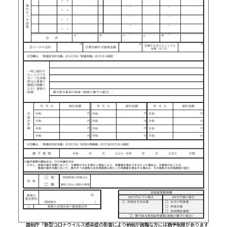
国税庁「新型コロナウイルス感染症の影響により納税が困難な方には猶予制度があります