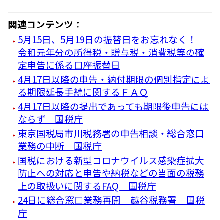
関連コンテンツ：
5月15日、5月19日の振替日をお忘れなく！
令和元年分の所得税・贈与税・消費税等の確
定申告に係る口座振替日
4月17日以降の申告・納付期限の個別指定によ
る期限延長手続に関するＦＡＱ
4月17日以降の提出であっても期限後申告には
ならず 国税庁
東京国税局市川税務署の申告相談・総合窓口
業務の中断 国税庁
国税における新型コロナウイルス感染症拡大
防止への対応と申告や納税などの当面の税務
上の取扱いに関するFAQ 国税庁
24日に総合窓口業務再開 越谷税務署 国税
庁