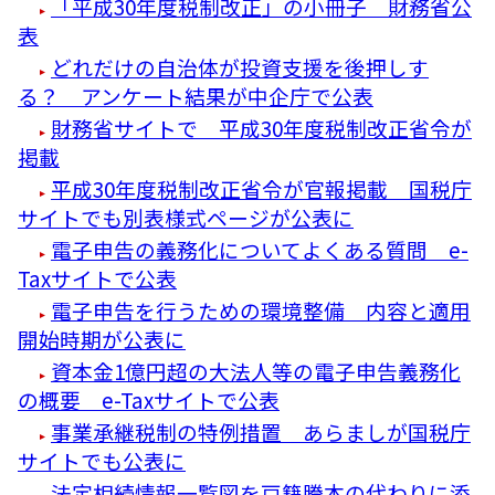
「平成30年度税制改正」の小冊子 財務省公
表
どれだけの自治体が投資支援を後押しす
る？ アンケート結果が中企庁で公表
財務省サイトで 平成30年度税制改正省令が
掲載
平成30年度税制改正省令が官報掲載 国税庁
サイトでも別表様式ページが公表に
電子申告の義務化についてよくある質問 e-
Taxサイトで公表
電子申告を行うための環境整備 内容と適用
開始時期が公表に
資本金1億円超の大法人等の電子申告義務化
の概要 e-Taxサイトで公表
事業承継税制の特例措置 あらましが国税庁
サイトでも公表に
法定相続情報一覧図を戸籍謄本の代わりに添