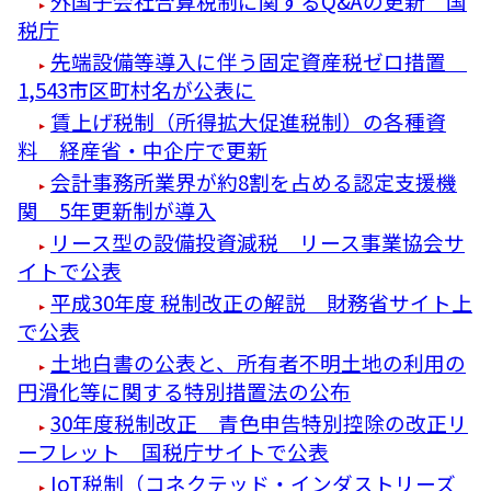
外国子会社合算税制に関するQ&Aの更新 国
税庁
先端設備等導入に伴う固定資産税ゼロ措置
1,543市区町村名が公表に
賃上げ税制（所得拡大促進税制）の各種資
料 経産省・中企庁で更新
会計事務所業界が約8割を占める認定支援機
関 5年更新制が導入
リース型の設備投資減税 リース事業協会サ
イトで公表
平成30年度 税制改正の解説 財務省サイト上
で公表
土地白書の公表と、所有者不明土地の利用の
円滑化等に関する特別措置法の公布
30年度税制改正 青色申告特別控除の改正リ
ーフレット 国税庁サイトで公表
IoT税制（コネクテッド・インダストリーズ