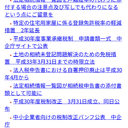
付する場合の注意点及び写しでも代わりになる
という点にご留意を
特定の住宅用家屋に係る登録免許税率の軽減
措置 2年延長
平成30年度事業承継税制 申請書類一式 中
企庁サイトで公表
土地の相続未登記問題解決のための免税措
置 平成33年3月31日までの時限立法
法人税申告書における自署押印廃止は平成30
年4月から
法定相続情報一覧図が相続税申告書の添付書
類として可能に
平成30年度税制改正 3月31日成立、同日公
布
中小企業者向けの税制改正パンフ公表 中企
庁