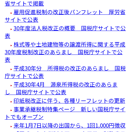
省サイトで掲載
雇用促進税制の改正後パンフレット 厚労省
サイトで公表
30年度法人税改正の概要 国税庁サイトで公
表
株式等や土地建物等の譲渡所得に関する平成
30年度税制改正のあらまし 国税庁サイトで公
表
平成30年分 所得税の改正のあらまし 国税
庁サイトで公表
平成30年4月 源泉所得税の改正のあらま
し 国税庁サイトで公表
印紙税改正に伴う、各種リーフレットの更新
事業承継税制特集ページ 新しい国税庁サイ
トでもオープン
来年1月7日以降の出国から、1回1,000円徴収