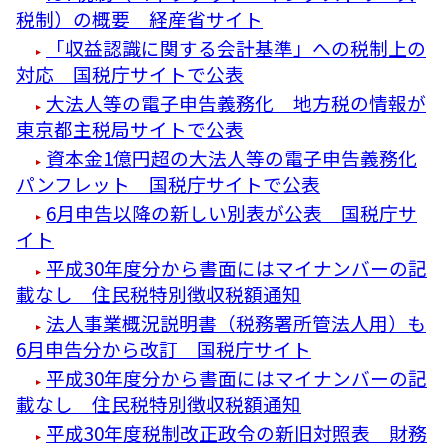
税制）の概要 経産省サイト
「収益認識に関する会計基準」への税制上の
対応 国税庁サイトで公表
大法人等の電子申告義務化 地方税の情報が
東京都主税局サイトで公表
資本金1億円超の大法人等の電子申告義務化
パンフレット 国税庁サイトで公表
6月申告以降の新しい別表が公表 国税庁サ
イト
平成30年度分から書面にはマイナンバーの記
載なし 住民税特別徴収税額通知
法人事業概況説明書（税務署所管法人用）も
6月申告分から改訂 国税庁サイト
平成30年度分から書面にはマイナンバーの記
載なし 住民税特別徴収税額通知
平成30年度税制改正政令の新旧対照表 財務