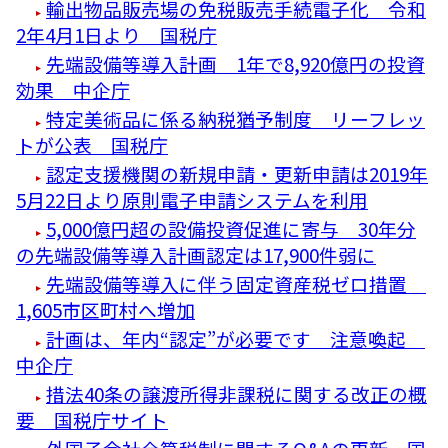
輸出物品販売場の免税販売手続電子化 令和
2年4月1日より 国税庁
先端設備等導入計画 1年で8,920億円の投資
効果 中企庁
特定美術品に係る納税猶予制度 リーフレッ
トが公表 国税庁
認定支援機関の新規申請・更新申請は2019年
5月22日より原則電子申請システムを利用
5,000億円超の設備投資促進に寄与 30年分
の先端設備等導入計画認定は17,900件弱に
先端設備等導入に伴う固定資産税ゼロ措置
1,605市区町村へ増加
計画は、年内“認定”が必要です 注意喚起
中企庁
措法40条の譲渡所得非課税に関する改正の概
要 国税庁サイト