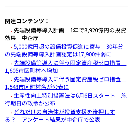
関連コンテンツ：
先端設備等導入計画 1年で8,920億円の投資
効果 中企庁
5,000億円超の設備投資促進に寄与 30年分
の先端設備等導入計画認定は17,900件弱に
先端設備等導入に伴う固定資産税ゼロ措置
1,605市区町村へ増加
先端設備等導入に伴う固定資産税ゼロ措置
1,543市区町村名が公表に
生産性向上特別措置法は6月6日スタート 施
行期日の政令が公布
どれだけの自治体が投資支援を後押しす
る？ アンケート結果が中企庁で公表