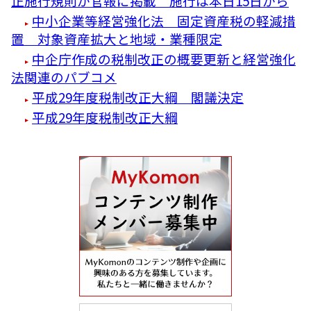
正施行規則が官報に掲載 施行は本日15日から
中小企業等経営強化法 固定資産税の軽減措
置 対象資産拡大と地域・業種限定
中企庁作成の税制改正の概要更新と経営強化
法関連のパブコメ
平成29年度税制改正大綱 閣議決定
平成29年度税制改正大綱