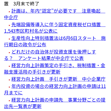
置 3月末で終了
計画は、年内“認定”が必要です 注意喚起
中企庁
先端設備等導入に伴う固定資産税ゼロ措置
1,543市区町村名が公表に
生産性向上特別措置法は6月6日スタート 施
行期日の政令が公布
どれだけの自治体が投資支援を後押しす
る？ アンケート結果が中企庁で公表
経営力向上計画策定の手引き、税制措置・金
融支援活用の手引きが更新
経営力向上計画 手引きが更新 中小企業庁
年内投資の場合の経営力向上計画の申請は11
月までに
経営力向上計画の申請先 事業分野ごとの提
出先一覧表が更新