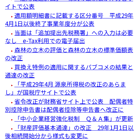
イトで公表
適用額明細書に記載する区分番号 平成29年
4月1日以後終了事業年度分が公表
当面は「追加提出先税務署」への入力は必要
なし e-Tax利用での電子届出
森林の立木の評価と森林の立木の標準価額表
の改正
買換え特例の適用に関するパブコメの結果と
通達の改正
「平成29年4月 源泉所得税の改正のあらま
し」が国税庁サイトで公表
省令改正が財務省サイト上で公表 配偶者特
別控除申告書は配偶者控除等申告書へ改正に
「中小企業経営強化税制 Ｑ＆Ａ集」が更新
「財産評価基本通達」の改正 29年1月1日以
後相続開始分から様式も変更に