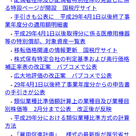
る特設ページが開設 国税庁サイト
手引きも公表に 平成29年4月1日以後終了事
業年度分の適用額明細書
平成29年4月1日以後取得分に係る医療用機器
等の特別償却、対象資産一覧表
移転価格関連の情報更新 国税庁サイト
株式保有特定会社の判定基準および奥行価格
補正率表の改正案 バプコメで公表
広大地評価の改正案 パブコメで公表
29年4月1日以後終了事業年度分からの申告書
の手引きが公表
類似業種比準価額計算上の業種目及び業種目
別株価等 2月分まで公表 改正後が反映
平成29年分における類似業種比準方式の計算
方法
「雇用促進計画」 様式の最新版が厚労省サ