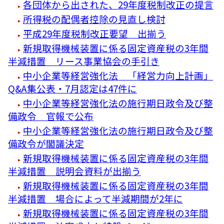
各団体から出された、29年度税制改正の提言
所得税の配偶者控除の見直し検討
平成29年度税制改正要望 出揃う
新規取得機械装置に係る固定資産税の3年間
半減措置 リース事業協会の手引き
中小企業等経営強化法 「経営力向上計画」
Q&A集公表・7月認定は47件に
中小企業等経営強化法の施行期日政令及び整
備政令 官報で公布
中小企業等経営強化法の施行期日政令及び整
備政令が閣議決定
新規取得機械装置に係る固定資産税の3年間
半減措置 説明会資料が出揃う
新規取得機械装置に係る固定資産税の3年間
半減措置 場合によって半減期間が2年に
新規取得機械装置に係る固定資産税の3年間