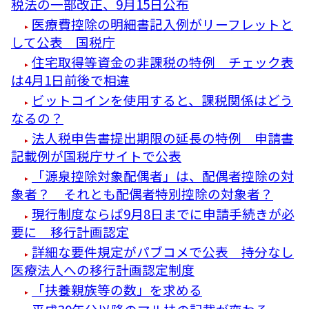
税法の一部改正、9月15日公布
医療費控除の明細書記入例がリーフレットと
して公表 国税庁
住宅取得等資金の非課税の特例 チェック表
は4月1日前後で相違
ビットコインを使用すると、課税関係はどう
なるの？
法人税申告書提出期限の延長の特例 申請書
記載例が国税庁サイトで公表
「源泉控除対象配偶者」は、配偶者控除の対
象者？ それとも配偶者特別控除の対象者？
現行制度ならば9月8日までに申請手続きが必
要に 移行計画認定
詳細な要件規定がパブコメで公表 持分なし
医療法人への移行計画認定制度
「扶養親族等の数」を求める