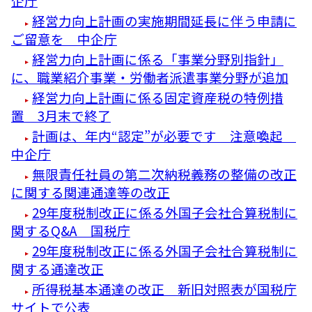
企庁
経営力向上計画の実施期間延長に伴う申請に
ご留意を 中企庁
経営力向上計画に係る「事業分野別指針」
に、職業紹介事業・労働者派遣事業分野が追加
経営力向上計画に係る固定資産税の特例措
置 3月末で終了
計画は、年内“認定”が必要です 注意喚起
中企庁
無限責任社員の第二次納税義務の整備の改正
に関する関連通達等の改正
29年度税制改正に係る外国子会社合算税制に
関するQ&A 国税庁
29年度税制改正に係る外国子会社合算税制に
関する通達改正
所得税基本通達の改正 新旧対照表が国税庁
サイトで公表