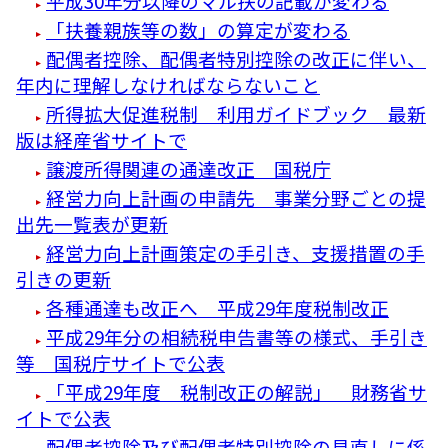
平成30年分以降のマル扶の記載が変わる
「扶養親族等の数」の算定が変わる
配偶者控除、配偶者特別控除の改正に伴い、
年内に理解しなければならないこと
所得拡大促進税制 利用ガイドブック 最新
版は経産省サイトで
譲渡所得関連の通達改正 国税庁
経営力向上計画の申請先 事業分野ごとの提
出先一覧表が更新
経営力向上計画策定の手引き、支援措置の手
引きの更新
各種通達も改正へ 平成29年度税制改正
平成29年分の相続税申告書等の様式、手引き
等 国税庁サイトで公表
「平成29年度 税制改正の解説」 財務省サ
イトで公表
配偶者控除及び配偶者特別控除の見直しに係