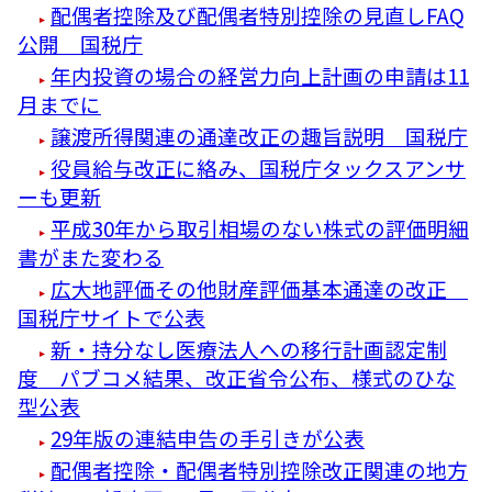
配偶者控除及び配偶者特別控除の見直しFAQ
公開 国税庁
年内投資の場合の経営力向上計画の申請は11
月までに
譲渡所得関連の通達改正の趣旨説明 国税庁
役員給与改正に絡み、国税庁タックスアンサ
ーも更新
平成30年から取引相場のない株式の評価明細
書がまた変わる
広大地評価その他財産評価基本通達の改正
国税庁サイトで公表
新・持分なし医療法人への移行計画認定制
度 パブコメ結果、改正省令公布、様式のひな
型公表
29年版の連結申告の手引きが公表
配偶者控除・配偶者特別控除改正関連の地方