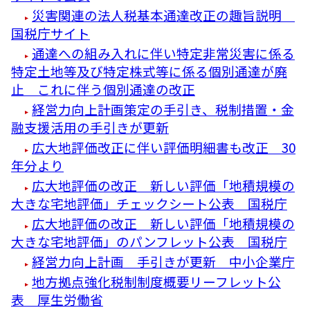
災害関連の法人税基本通達改正の趣旨説明
国税庁サイト
通達への組み入れに伴い特定非常災害に係る
特定土地等及び特定株式等に係る個別通達が廃
止 これに伴う個別通達の改正
経営力向上計画策定の手引き、税制措置・金
融支援活用の手引きが更新
広大地評価改正に伴い評価明細書も改正 30
年分より
広大地評価の改正 新しい評価「地積規模の
大きな宅地評価」チェックシート公表 国税庁
広大地評価の改正 新しい評価「地積規模の
大きな宅地評価」のパンフレット公表 国税庁
経営力向上計画 手引きが更新 中小企業庁
地方拠点強化税制制度概要リーフレット公
表 厚生労働省