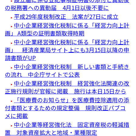
の税務署への異動届 4月1日以後不要に
平成29年度税制改正 法案が27日に成立
中小企業経営強化税制に係る「経営力向上計
画」 A類型の証明書類取得時期
中小企業経営強化税制に係る「経営力向上計
画」 経済産業局サイト上にも3月15日以降の申
請書類がUP
中小企業経営強化税制 新しい書類と手続き
の流れ 中企庁サイトで公表
中小企業経営強化税制 経営強化法関連の改
正施行規則が官報に掲載 施行は本日15日から
「医療費のお知らせ」を医療費控除適用の添
付書類とするための規定整備 規則改正パブコ
メに掲載
中小企業等経営強化法 固定資産税の軽減措
置 対象資産拡大と地域・業種限定