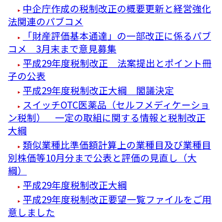
中企庁作成の税制改正の概要更新と経営強化
法関連のパブコメ
「財産評価基本通達」の一部改正に係るパブ
コメ 3月末まで意見募集
平成29年度税制改正 法案提出とポイント冊
子の公表
平成29年度税制改正大綱 閣議決定
スイッチOTC医薬品（セルフメディケーショ
ン税制） 一定の取組に関する情報と税制改正
大綱
類似業種比準価額計算上の業種目及び業種目
別株価等10月分まで公表と評価の見直し（大
綱）
平成29年度税制改正大綱
平成29年度税制改正要望一覧ファイルをご用
意しました