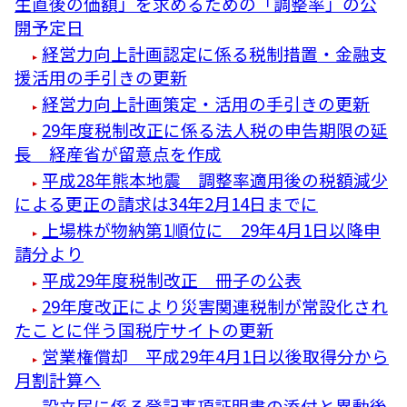
生直後の価額」を求めるための「調整率」の公
開予定日
経営力向上計画認定に係る税制措置・金融支
援活用の手引きの更新
経営力向上計画策定・活用の手引きの更新
29年度税制改正に係る法人税の申告期限の延
長 経産省が留意点を作成
平成28年熊本地震 調整率適用後の税額減少
による更正の請求は34年2月14日までに
上場株が物納第1順位に 29年4月1日以降申
請分より
平成29年度税制改正 冊子の公表
29年度改正により災害関連税制が常設化され
たことに伴う国税庁サイトの更新
営業権償却 平成29年4月1日以後取得分から
月割計算へ
設立届に係る登記事項証明書の添付と異動後