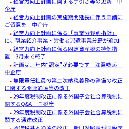
経営力向上計画に関する手引き等の更新 中
企庁
経営力向上計画の実施期間延長に伴う申請に
ご留意を 中企庁
経営力向上計画に係る「事業分野別指針」
に、職業紹介事業・労働者派遣事業分野が追加
経営力向上計画に係る固定資産税の特例措
置 3月末で終了
計画は、年内“認定”が必要です 注意喚起
中企庁
無限責任社員の第二次納税義務の整備の改正
に関する関連通達等の改正
29年度税制改正に係る外国子会社合算税制に
関するQ&A 国税庁
29年度税制改正に係る外国子会社合算税制に
関する通達改正
所得税基本通達の改正 新旧対照表が国税庁