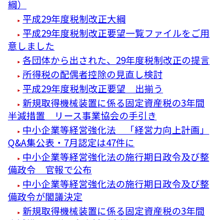
綱）
平成29年度税制改正大綱
平成29年度税制改正要望一覧ファイルをご用
意しました
各団体から出された、29年度税制改正の提言
所得税の配偶者控除の見直し検討
平成29年度税制改正要望 出揃う
新規取得機械装置に係る固定資産税の3年間
半減措置 リース事業協会の手引き
中小企業等経営強化法 「経営力向上計画」
Q&A集公表・7月認定は47件に
中小企業等経営強化法の施行期日政令及び整
備政令 官報で公布
中小企業等経営強化法の施行期日政令及び整
備政令が閣議決定
新規取得機械装置に係る固定資産税の3年間