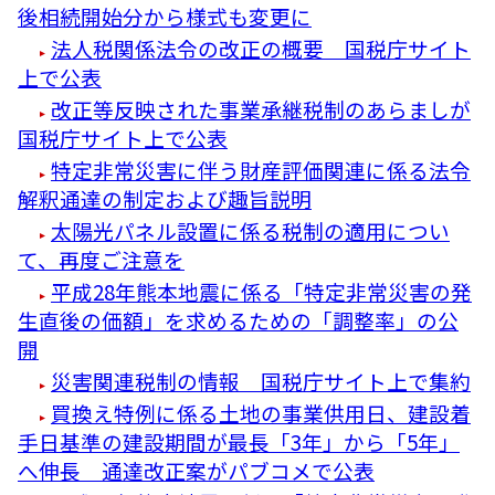
後相続開始分から様式も変更に
法人税関係法令の改正の概要 国税庁サイト
上で公表
改正等反映された事業承継税制のあらましが
国税庁サイト上で公表
特定非常災害に伴う財産評価関連に係る法令
解釈通達の制定および趣旨説明
太陽光パネル設置に係る税制の適用につい
て、再度ご注意を
平成28年熊本地震に係る「特定非常災害の発
生直後の価額」を求めるための「調整率」の公
開
災害関連税制の情報 国税庁サイト上で集約
買換え特例に係る土地の事業供用日、建設着
手日基準の建設期間が最長「3年」から「5年」
へ伸長 通達改正案がパブコメで公表