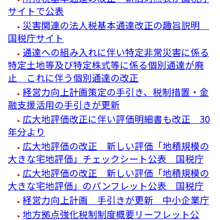
サイトで公表
災害関連の法人税基本通達改正の趣旨説明
国税庁サイト
通達への組み入れに伴い特定非常災害に係る
特定土地等及び特定株式等に係る個別通達が廃
止 これに伴う個別通達の改正
経営力向上計画策定の手引き、税制措置・金
融支援活用の手引きが更新
広大地評価改正に伴い評価明細書も改正 30
年分より
広大地評価の改正 新しい評価「地積規模の
大きな宅地評価」チェックシート公表 国税庁
広大地評価の改正 新しい評価「地積規模の
大きな宅地評価」のパンフレット公表 国税庁
経営力向上計画 手引きが更新 中小企業庁
地方拠点強化税制制度概要リーフレット公