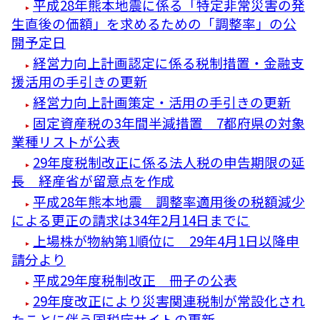
平成28年熊本地震に係る「特定非常災害の発
生直後の価額」を求めるための「調整率」の公
開予定日
経営力向上計画認定に係る税制措置・金融支
援活用の手引きの更新
経営力向上計画策定・活用の手引きの更新
固定資産税の3年間半減措置 7都府県の対象
業種リストが公表
29年度税制改正に係る法人税の申告期限の延
長 経産省が留意点を作成
平成28年熊本地震 調整率適用後の税額減少
による更正の請求は34年2月14日までに
上場株が物納第1順位に 29年4月1日以降申
請分より
平成29年度税制改正 冊子の公表
29年度改正により災害関連税制が常設化され
たことに伴う国税庁サイトの更新