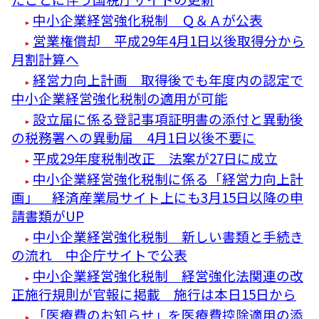
中小企業経営強化税制 Ｑ＆Ａが公表
営業権償却 平成29年4月1日以後取得分から
月割計算へ
経営力向上計画 取得後でも年度内の認定で
中小企業経営強化税制の適用が可能
設立届に係る登記事項証明書の添付と異動後
の税務署への異動届 4月1日以後不要に
平成29年度税制改正 法案が27日に成立
中小企業経営強化税制に係る「経営力向上計
画」 経済産業局サイト上にも3月15日以降の申
請書類がUP
中小企業経営強化税制 新しい書類と手続き
の流れ 中企庁サイトで公表
中小企業経営強化税制 経営強化法関連の改
正施行規則が官報に掲載 施行は本日15日から
「医療費のお知らせ」を医療費控除適用の添