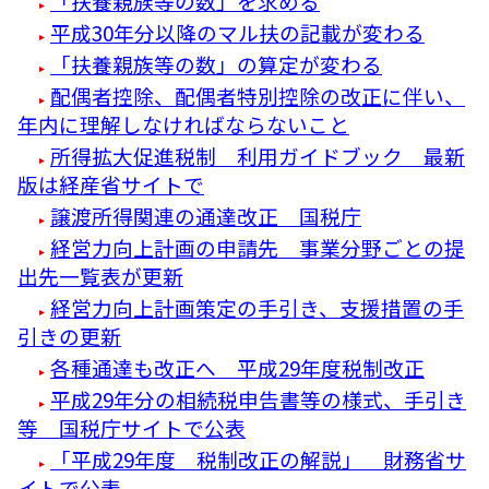
「扶養親族等の数」を求める
平成30年分以降のマル扶の記載が変わる
「扶養親族等の数」の算定が変わる
配偶者控除、配偶者特別控除の改正に伴い、
年内に理解しなければならないこと
所得拡大促進税制 利用ガイドブック 最新
版は経産省サイトで
譲渡所得関連の通達改正 国税庁
経営力向上計画の申請先 事業分野ごとの提
出先一覧表が更新
経営力向上計画策定の手引き、支援措置の手
引きの更新
各種通達も改正へ 平成29年度税制改正
平成29年分の相続税申告書等の様式、手引き
等 国税庁サイトで公表
「平成29年度 税制改正の解説」 財務省サ
イトで公表