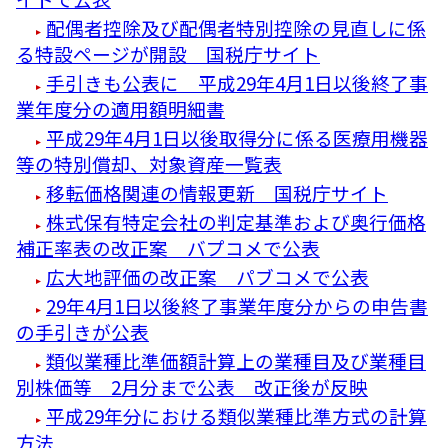
配偶者控除及び配偶者特別控除の見直しに係
る特設ページが開設 国税庁サイト
手引きも公表に 平成29年4月1日以後終了事
業年度分の適用額明細書
平成29年4月1日以後取得分に係る医療用機器
等の特別償却、対象資産一覧表
移転価格関連の情報更新 国税庁サイト
株式保有特定会社の判定基準および奥行価格
補正率表の改正案 バプコメで公表
広大地評価の改正案 パブコメで公表
29年4月1日以後終了事業年度分からの申告書
の手引きが公表
類似業種比準価額計算上の業種目及び業種目
別株価等 2月分まで公表 改正後が反映
平成29年分における類似業種比準方式の計算
方法