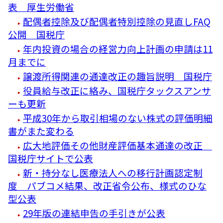
表 厚生労働省
配偶者控除及び配偶者特別控除の見直しFAQ
公開 国税庁
年内投資の場合の経営力向上計画の申請は11
月までに
譲渡所得関連の通達改正の趣旨説明 国税庁
役員給与改正に絡み、国税庁タックスアンサ
ーも更新
平成30年から取引相場のない株式の評価明細
書がまた変わる
広大地評価その他財産評価基本通達の改正
国税庁サイトで公表
新・持分なし医療法人への移行計画認定制
度 パブコメ結果、改正省令公布、様式のひな
型公表
29年版の連結申告の手引きが公表