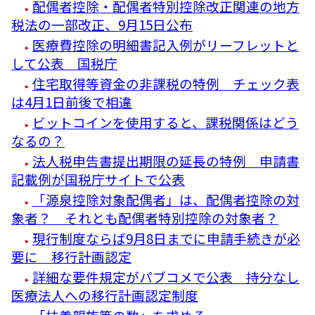
配偶者控除・配偶者特別控除改正関連の地方
税法の一部改正、9月15日公布
医療費控除の明細書記入例がリーフレットと
して公表 国税庁
住宅取得等資金の非課税の特例 チェック表
は4月1日前後で相違
ビットコインを使用すると、課税関係はどう
なるの？
法人税申告書提出期限の延長の特例 申請書
記載例が国税庁サイトで公表
「源泉控除対象配偶者」は、配偶者控除の対
象者？ それとも配偶者特別控除の対象者？
現行制度ならば9月8日までに申請手続きが必
要に 移行計画認定
詳細な要件規定がパブコメで公表 持分なし
医療法人への移行計画認定制度