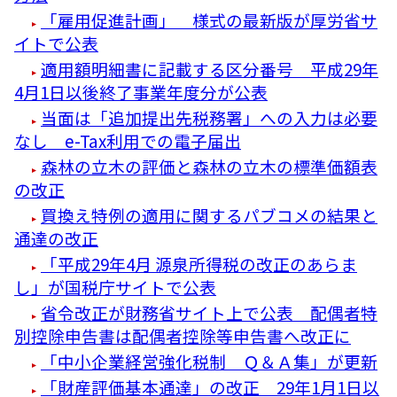
「雇用促進計画」 様式の最新版が厚労省サ
イトで公表
適用額明細書に記載する区分番号 平成29年
4月1日以後終了事業年度分が公表
当面は「追加提出先税務署」への入力は必要
なし e-Tax利用での電子届出
森林の立木の評価と森林の立木の標準価額表
の改正
買換え特例の適用に関するパブコメの結果と
通達の改正
「平成29年4月 源泉所得税の改正のあらま
し」が国税庁サイトで公表
省令改正が財務省サイト上で公表 配偶者特
別控除申告書は配偶者控除等申告書へ改正に
「中小企業経営強化税制 Ｑ＆Ａ集」が更新
「財産評価基本通達」の改正 29年1月1日以