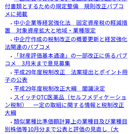
付書類とするための規定整備 規則改正パブコ
メに掲載
中小企業等経営強化法 固定資産税の軽減措
置 対象資産拡大と地域・業種限定
中企庁作成の税制改正の概要更新と経営強化
法関連のパブコメ
「財産評価基本通達」の一部改正に係るパブ
コメ 3月末まで意見募集
平成29年度税制改正 法案提出とポイント冊
子の公表
平成29年度税制改正大綱 閣議決定
スイッチOTC医薬品（セルフメディケーショ
ン税制） 一定の取組に関する情報と税制改正
大綱
類似業種比準価額計算上の業種目及び業種目
別株価等10月分まで公表と評価の見直し（大