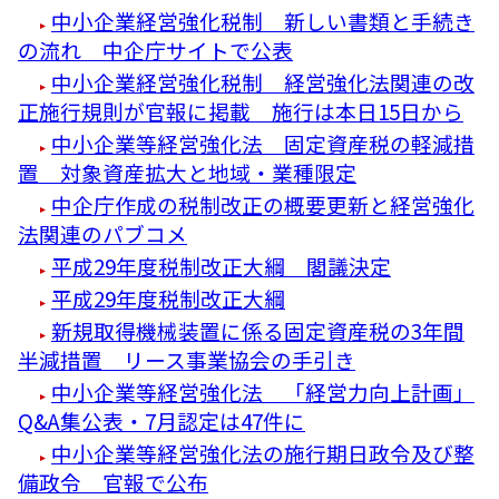
中小企業経営強化税制 新しい書類と手続き
の流れ 中企庁サイトで公表
中小企業経営強化税制 経営強化法関連の改
正施行規則が官報に掲載 施行は本日15日から
中小企業等経営強化法 固定資産税の軽減措
置 対象資産拡大と地域・業種限定
中企庁作成の税制改正の概要更新と経営強化
法関連のパブコメ
平成29年度税制改正大綱 閣議決定
平成29年度税制改正大綱
新規取得機械装置に係る固定資産税の3年間
半減措置 リース事業協会の手引き
中小企業等経営強化法 「経営力向上計画」
Q&A集公表・7月認定は47件に
中小企業等経営強化法の施行期日政令及び整
備政令 官報で公布