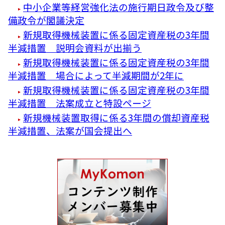
中小企業等経営強化法の施行期日政令及び整
備政令が閣議決定
新規取得機械装置に係る固定資産税の3年間
半減措置 説明会資料が出揃う
新規取得機械装置に係る固定資産税の3年間
半減措置 場合によって半減期間が2年に
新規取得機械装置に係る固定資産税の3年間
半減措置 法案成立と特設ページ
新規機械装置取得に係る3年間の償却資産税
半減措置、法案が国会提出へ