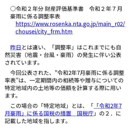
○令和２年分 財産評価基準書 令和２年７月
豪雨に係る調整率表
https://www.rosenka.nta.go.jp/main_r02/
chousei/city_frm.htm
昨日
とは違い、「調整率」はこれまでにも自
然災害（地震・台風・豪雨）の発生に伴い公表
されています。
今回公表された、"令和2年7月豪雨に係る調整
率表”は、一定期間内の相続等や贈与についての
特定地域内の土地等の価額を計算する際に用い
ます。
この場合の「特定地域」とは、「
「令和2年7
月豪雨」に係る国税の措置 国税庁
」の２．に
記載した地域を指します。