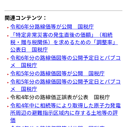
関連コンテンツ：
令和6年分路線価等が公開 国税庁
「特定非常災害の発生直後の価額」（相続
税・贈与税関係）を求めるための「調整率」
公表日 国税庁
令和6年分の路線価図等の公開予定日とパブコ
メ 国税庁
令和5年分の路線価図等が公開 国税庁
令和5年分の路線価図等の公開予定日とパブコ
メ 国税庁
令和4年分の路線価正誤表が公表 国税庁
令和4年中に相続等により取得した原子力発電
所周辺の避難指示区域内に存する土地等の評
価