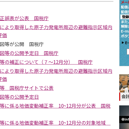
価正誤表が公表 国税庁
等により取得した原子力発電所周辺の避難指示区域内
評価
価図等が公開 国税庁
価図等の公開予定日 国税庁
等の補正について（７～12月分） 国税庁
等により取得した原子力発電所周辺の避難指示区域内
評価
価等 国税庁サイトで公表
価図等の公開予定日
等に係る地価変動補正率 10~12月分が公表 国税
等に係る地価変動補正率 10~12月分の対象地域