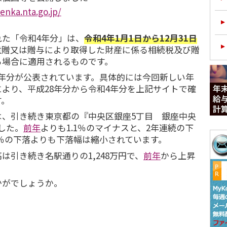
enka.nta.go.jp/
れた「令和4年分」は、
令和4年1月1日から12月31日
遺贈又は贈与により取得した財産に係る相続税及び贈
る場合に適用されるものです。
7年分が公表されています。具体的には今回新しい年
より、平成28年分から令和4年分を上記サイトで確
す。
は、引き続き東京都の『中央区銀座5丁目 銀座中央
でした。
前年
よりも1.1％のマイナスと、2年連続の下
0％の下落よりも下落幅は縮小されています。
は引き続き名駅通りの1,248万円で、
前年
から上昇
かがでしょうか。