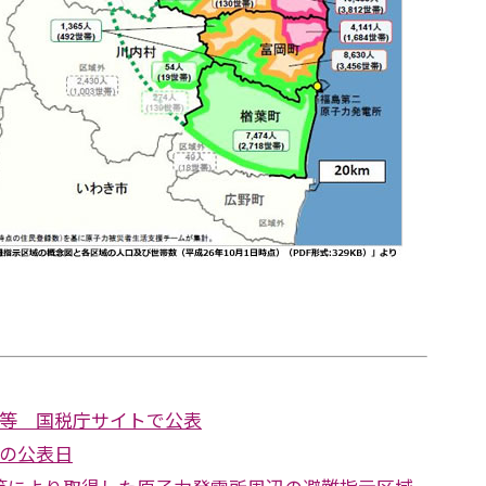
価等 国税庁サイトで公表
価の公表日