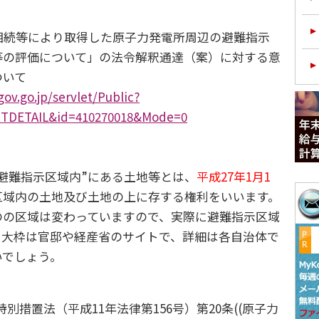
相続等により取得した原子力発電所周辺の避難指示
等の評価について」の法令解釈通達（案）に対する意
ついて
gov.go.jp/servlet/Public?
DETAIL&id=410270018&Mode=0
避難指示区域内”にある土地等とは、
平成27年1月1
区域内の土地及び土地の上に存する権利をいいます。
のの区域は変わっていますので、実際に避難指示区域
、大枠は官邸や経産省のサイトで、詳細は各自治体で
いでしょう。
別措置法（平成11年法律第156号）第20条((原子力