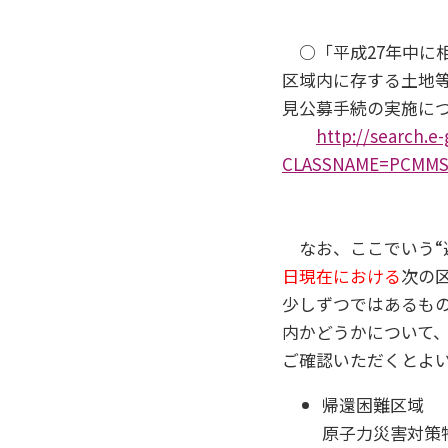
○「平成27年中に
区域内に存する土地
見公募手続の実施に
http://search.e-
CLASSNAME=PCMMST
なお、ここでいう“
日現在における
次の
少しずつではあるも
内かどうかについて
ご確認いただくとよ
帰還困難区域
原子力災害対策特