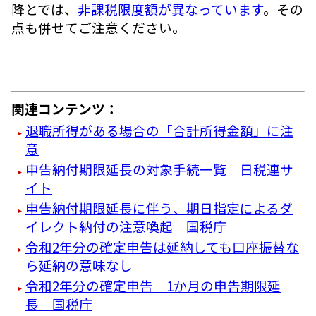
降とでは、
非課税限度額が異なっています
。その
点も併せてご注意ください。
関連コンテンツ：
退職所得がある場合の「合計所得金額」に注
意
申告納付期限延長の対象手続一覧 日税連サ
イト
申告納付期限延長に伴う、期日指定によるダ
イレクト納付の注意喚起 国税庁
令和2年分の確定申告は延納しても口座振替な
ら延納の意味なし
令和2年分の確定申告 1か月の申告期限延
長 国税庁