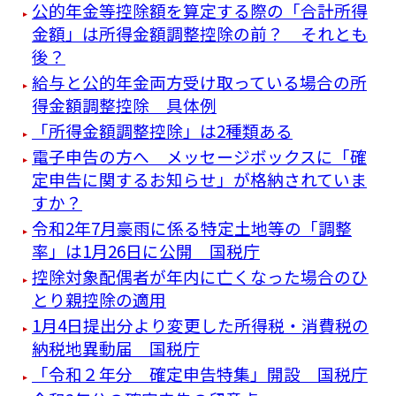
公的年金等控除額を算定する際の「合計所得
金額」は所得金額調整控除の前？ それとも
後？
給与と公的年金両方受け取っている場合の所
得金額調整控除 具体例
「所得金額調整控除」は2種類ある
電子申告の方へ メッセージボックスに「確
定申告に関するお知らせ」が格納されていま
すか？
令和2年7月豪雨に係る特定土地等の「調整
率」は1月26日に公開 国税庁
控除対象配偶者が年内に亡くなった場合のひ
とり親控除の適用
1月4日提出分より変更した所得税・消費税の
納税地異動届 国税庁
「令和２年分 確定申告特集」開設 国税庁