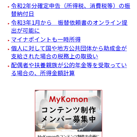
令和2年分確定申告（所得税、消費税等）の振
替納付日
令和3年1月から 振替依頼書のオンライン提
出が可能に
マイナポイントも一時所得
個人に対して国や地方公共団体から助成金が
支給された場合の税務上の取扱い
配偶者や扶養親族が公的年金等を受取ってい
る場合の、所得金額計算