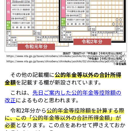
国税庁「国税庁HP「申告書B【令和元年分以降用】」
https://www.nta.go.jp/taxes/shiraberu/shinkoku/yoshiki/01/shinkokusho/pdf/r01/02.pdf
「申告書B【令和2年分以降用】」
https://www.nta.go.jp/taxes/shiraberu/shinkoku/yoshiki/02/shinkokusho/pdf/r02/02.pdfよ
り筆者編集
その他の記載欄に
公的年金等以外の合計所得
金額
を記載する欄が新設されています。
これは、
先日ご案内した公的年金等控除額の
改正
によるものと思われます。
令和2年分から
公的年金等控除額を計算する際
に、この「公的年金等以外の合計所得金額」が
必要
となります。この点をあわせて押さえておか