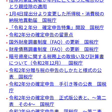
とり親控除の適用
1月4日提出分より変更した所得税・消費税の
納税地異動届 国税庁
「令和２年分 確定申告特集」開設 国税庁
令和2年分の確定申告の留意点
国外財産調書制度（FAQ）の更新 国税庁
財産債務調書制度（FAQ）の更新 国税庁
暗号資産に関する税務上の取扱い及び計算書
について（令和2年12月） 国税庁
令和2年分贈与税の申告のしかたと様式の公
表 国税庁
令和2年分の確定申告 手引き等の公表 国税
庁
令和2年分の確定申告 正式版公表と、～第二
表 その4～ 国税庁
令和2年分の確定申告書 国税庁 ～第二表