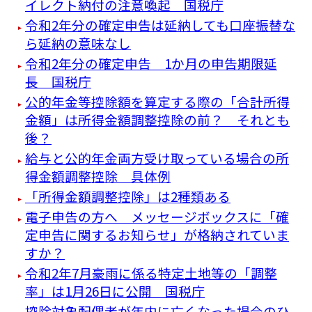
イレクト納付の注意喚起 国税庁
令和2年分の確定申告は延納しても口座振替な
ら延納の意味なし
令和2年分の確定申告 1か月の申告期限延
長 国税庁
公的年金等控除額を算定する際の「合計所得
金額」は所得金額調整控除の前？ それとも
後？
給与と公的年金両方受け取っている場合の所
得金額調整控除 具体例
「所得金額調整控除」は2種類ある
電子申告の方へ メッセージボックスに「確
定申告に関するお知らせ」が格納されていま
すか？
令和2年7月豪雨に係る特定土地等の「調整
率」は1月26日に公開 国税庁
控除対象配偶者が年内に亡くなった場合のひ