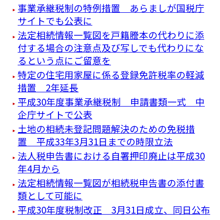
事業承継税制の特例措置 あらましが国税庁
サイトでも公表に
法定相続情報一覧図を戸籍謄本の代わりに添
付する場合の注意点及び写しでも代わりにな
るという点にご留意を
特定の住宅用家屋に係る登録免許税率の軽減
措置 2年延長
平成30年度事業承継税制 申請書類一式 中
企庁サイトで公表
土地の相続未登記問題解決のための免税措
置 平成33年3月31日までの時限立法
法人税申告書における自署押印廃止は平成30
年4月から
法定相続情報一覧図が相続税申告書の添付書
類として可能に
平成30年度税制改正 3月31日成立、同日公布