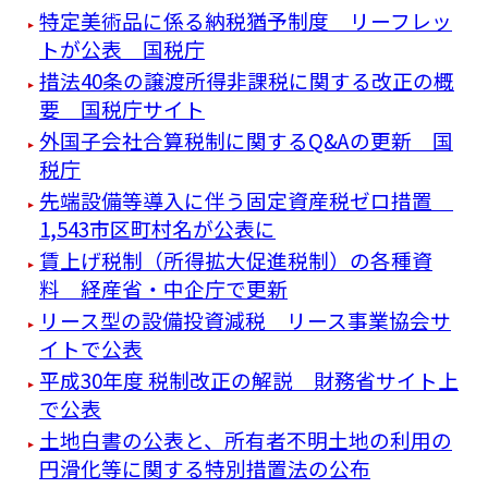
特定美術品に係る納税猶予制度 リーフレッ
トが公表 国税庁
措法40条の譲渡所得非課税に関する改正の概
要 国税庁サイト
外国子会社合算税制に関するQ&Aの更新 国
税庁
先端設備等導入に伴う固定資産税ゼロ措置
1,543市区町村名が公表に
賃上げ税制（所得拡大促進税制）の各種資
料 経産省・中企庁で更新
リース型の設備投資減税 リース事業協会サ
イトで公表
平成30年度 税制改正の解説 財務省サイト上
で公表
土地白書の公表と、所有者不明土地の利用の
円滑化等に関する特別措置法の公布