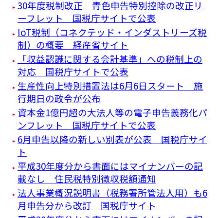
30年度税制改正 青色申告特別控除の改正リ
ーフレット 国税庁サイトで公表
IoT税制（コネクテッド・インダストリーズ税
制）の概要 経産省サイト
「収益認識に関する会計基準」への税制上の
対応 国税庁サイトで公表
生産性向上特別措置法は6月6日スタート 施
行期日の政令が公布
資本金1億円超の大法人等の電子申告義務化パ
ンフレット 国税庁サイトで公表
6月申告以降の新しい別表が公表 国税庁サイ
ト
平成30年度分から書面にはマイナンバーの記
載なし 住民税特別徴収税額通知
法人事業概況説明書（税務署所管法人用）も6
月申告分から改訂 国税庁サイト