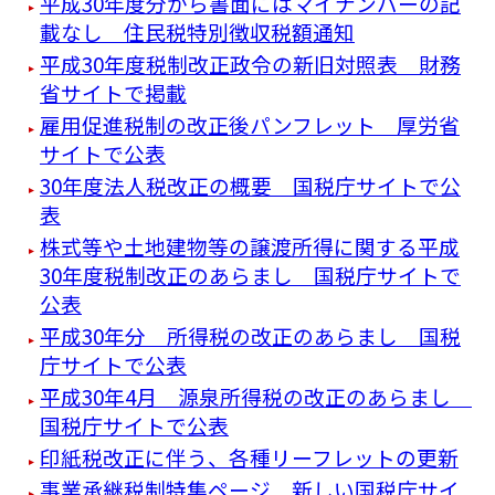
平成30年度分から書面にはマイナンバーの記
載なし 住民税特別徴収税額通知
平成30年度税制改正政令の新旧対照表 財務
省サイトで掲載
雇用促進税制の改正後パンフレット 厚労省
サイトで公表
30年度法人税改正の概要 国税庁サイトで公
表
株式等や土地建物等の譲渡所得に関する平成
30年度税制改正のあらまし 国税庁サイトで
公表
平成30年分 所得税の改正のあらまし 国税
庁サイトで公表
平成30年4月 源泉所得税の改正のあらまし
国税庁サイトで公表
印紙税改正に伴う、各種リーフレットの更新
事業承継税制特集ページ 新しい国税庁サイ