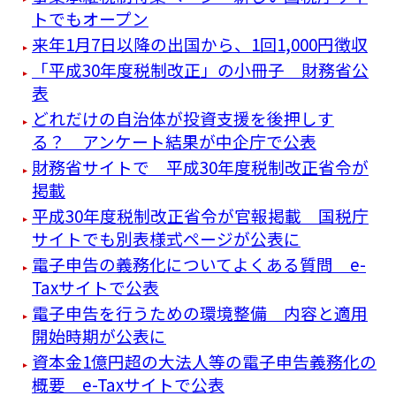
トでもオープン
来年1月7日以降の出国から、1回1,000円徴収
「平成30年度税制改正」の小冊子 財務省公
表
どれだけの自治体が投資支援を後押しす
る？ アンケート結果が中企庁で公表
財務省サイトで 平成30年度税制改正省令が
掲載
平成30年度税制改正省令が官報掲載 国税庁
サイトでも別表様式ページが公表に
電子申告の義務化についてよくある質問 e-
Taxサイトで公表
電子申告を行うための環境整備 内容と適用
開始時期が公表に
資本金1億円超の大法人等の電子申告義務化の
概要 e-Taxサイトで公表