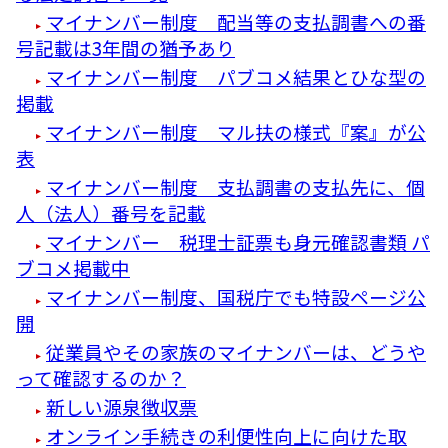
マイナンバー制度 配当等の支払調書への番
号記載は3年間の猶予あり
マイナンバー制度 パブコメ結果とひな型の
掲載
マイナンバー制度 マル扶の様式『案』が公
表
マイナンバー制度 支払調書の支払先に、個
人（法人）番号を記載
マイナンバー 税理士証票も身元確認書類 パ
ブコメ掲載中
マイナンバー制度、国税庁でも特設ページ公
開
従業員やその家族のマイナンバーは、どうや
って確認するのか？
新しい源泉徴収票
オンライン手続きの利便性向上に向けた取