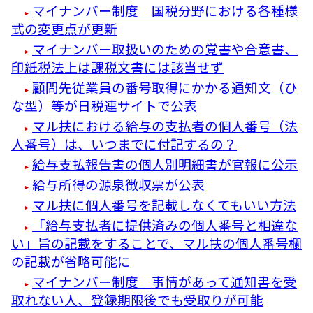
マイナンバー制度 国税分野における各種様
式の変更点が更新
マイナンバー取扱いのための覚書や合意書、
印紙税法上は課税文書には該当せず
顧問先従業員の番号取得にかかる通知文（ひ
な型）等が日税連サイトで公表
マル扶における給与の支払者の個人番号（法
人番号）は、いつまでに付記するの？
給与支払報告書の個人別明細書が官報に公示
給与所得の源泉徴収票が公表
マル扶に個人番号を記載しなくてもいい方法
「給与支払者に提供済みの個人番号と相違な
い」旨の記載をすることで、マル扶の個人番号欄
の記載が省略可能に
マイナンバー制度 事情があって通知書を受
取れない人、登録期限後でも受取りが可能