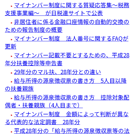
マイナンバー制度に関する質疑応答集～税務
支援事業編～ が日税連サイトで公表
非居住者に係る金融口座情報の自動的交換の
ための報告制度の概要
マイナンバー制度 法人番号に関するFAQが
更新
マイナンバー記載不要とするための、平成28
年分扶養控除等申告書
29年分のマル扶、28年分との違い
給与所得の源泉徴収票の書き方 5人目以降
の扶養親族
給与所得の源泉徴収票の書き方 控除対象配
偶者・扶養親族（4人目まで）
マイナンバー制度 金額によって判断が異な
る代表的な法定調書 28年分
平成28年分の「給与所得の源泉徴収票等の法