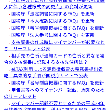
入に伴う各種様式の変更点」の資料が更新
国税庁「法定調書に関するFAQ」を更新
国税庁「本人確認に関するFAQ」を更新
国税庁「番号制度概要に関するFAQ」を更新
国税庁「法人番号に関するFAQ」を更新
支払調書の作成時にマイナンバーが必要なと
き リーフレット公表
相手先の住所が通知カードの住所と異なる場
合の支払調書に記載する支払先住所は？
eLTAX利用による源泉徴収票の税務署提出省
略 具体的な手順が国税庁サイトで公表
国税庁「番号制度概要に関するFAQ」を更新
申告書等へのマイナンバー記載、周知のため
のリーフレット
マイナンバー記載不要とするための平成29年
分扶養控除等申告書、利用に関するFAQ 確認済