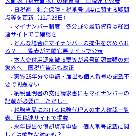
人確認（身元確認）の留意点 日税連で公表
日税連 社会保障・税番号制度に関する疑問
点等を更新（12月28日）
マイナンバー制度 各分野の最新資料は経団
連サイトでご確認を
どんな場合にマイナンバーの提供を求められ
る？ 一覧表が内閣官房サイトで公表
本人交付用源泉徴収票等が番号確認書類の対
象外へ 国税庁告示も改正
実質28年分の申請・届出も個人番号の記載不
要で問題ない
納税証明書の交付請求書にもマイナンバーの
記載が必要に ただし…
税務当局における税務代理人の本人確認一覧
表、日税連サイトで掲載
来年提出の償却資産申告 個人番号記載に関
しては柔軟な対応も？