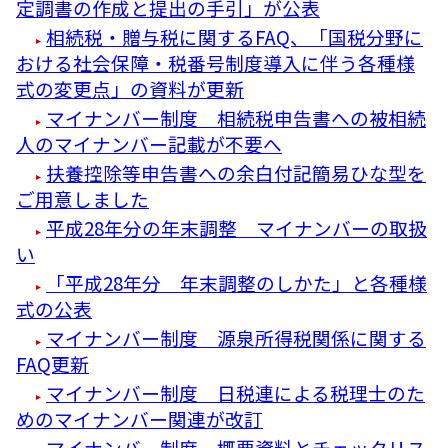
定調書の作成と提出の手引」が公表
相続税・贈与税に関するFAQ、「国税分野に
おける社会保障・税番号制度導入に伴う各種様
式の変更点」の資料が更新
マイナンバー制度 相続税申告書への被相続
人のマイナンバー記載が不要へ
扶養控除等申告書への余白付記簡易ひな型を
ご用意しました
平成28年分の年末調整 マイナンバーの取扱
い
「平成28年分 年末調整のしかた」と各種様
式の公表
マイナンバー制度 源泉所得税関係に関する
FAQ更新
マイナンバー制度 日税連による税理士のた
めのマイナンバー関連が改訂
マイナンバー制度 概要資料とチェックリス