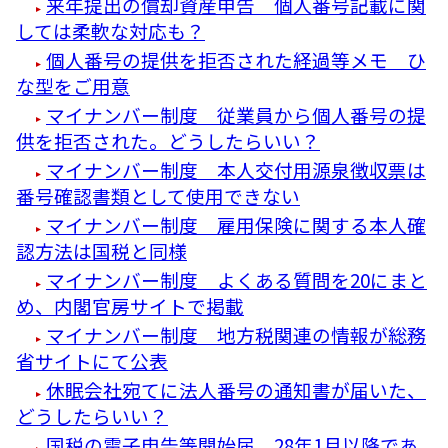
来年提出の償却資産申告 個人番号記載に関
しては柔軟な対応も？
個人番号の提供を拒否された経過等メモ ひ
な型をご用意
マイナンバー制度 従業員から個人番号の提
供を拒否された。どうしたらいい？
マイナンバー制度 本人交付用源泉徴収票は
番号確認書類として使用できない
マイナンバー制度 雇用保険に関する本人確
認方法は国税と同様
マイナンバー制度 よくある質問を20にまと
め、内閣官房サイトで掲載
マイナンバー制度 地方税関連の情報が総務
省サイトにて公表
休眠会社宛てに法人番号の通知書が届いた、
どうしたらいい？
国税の電子申告等開始届、28年1月以降であ