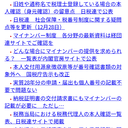
旧姓や通称名で税理士登録している場合の本
人確認（身元確認）の留意点 日税連で公表
日税連 社会保障・税番号制度に関する疑問
点等を更新（12月28日）
マイナンバー制度 各分野の最新資料は経団
連サイトでご確認を
どんな場合にマイナンバーの提供を求められ
る？ 一覧表が内閣官房サイトで公表
本人交付用源泉徴収票等が番号確認書類の対
象外へ 国税庁告示も改正
実質28年分の申請・届出も個人番号の記載不
要で問題ない
納税証明書の交付請求書にもマイナンバーの
記載が必要に ただし…
税務当局における税務代理人の本人確認一覧
表、日税連サイトで掲載