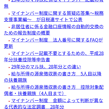
無
マイナンバー制度に関する質疑応答集～税務
支援事業編～ が日税連サイトで公表
非居住者に係る金融口座情報の自動的交換の
ための報告制度の概要
マイナンバー制度 法人番号に関するFAQが
更新
マイナンバー記載不要とするための、平成28
年分扶養控除等申告書
29年分のマル扶、28年分との違い
給与所得の源泉徴収票の書き方 5人目以降
の扶養親族
給与所得の源泉徴収票の書き方 控除対象配
偶者・扶養親族（4人目まで）
マイナンバー制度 金額によって判断が異な
る代表的な法定調書 28年分