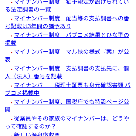
マイナンバー制度 猶予規定が設けられてい
る法定調書の一覧
マイナンバー制度 配当等の支払調書への番
号記載は3年間の猶予あり
マイナンバー制度 パブコメ結果とひな型の
掲載
マイナンバー制度 マル扶の様式『案』が公
表
マイナンバー制度 支払調書の支払先に、個
人（法人）番号を記載
マイナンバー 税理士証票も身元確認書類 パ
ブコメ掲載中
マイナンバー制度、国税庁でも特設ページ公
開
従業員やその家族のマイナンバーは、どうや
って確認するのか？
新しい源泉徴収票