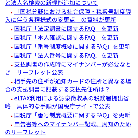
と法人名検索の新機能追加について
「国税分野における社会保障・税番号制度導
入に伴う各種様式の変更点」の資料が更新
国税庁「法定調書に関するFAQ」を更新
国税庁「本人確認に関するFAQ」を更新
国税庁「番号制度概要に関するFAQ」を更新
国税庁「法人番号に関するFAQ」を更新
支払調書の作成時にマイナンバーが必要なと
き リーフレット公表
相手先の住所が通知カードの住所と異なる場
合の支払調書に記載する支払先住所は？
eLTAX利用による源泉徴収票の税務署提出省
略 具体的な手順が国税庁サイトで公表
国税庁「番号制度概要に関するFAQ」を更新
申告書等へのマイナンバー記載、周知のため
のリーフレット