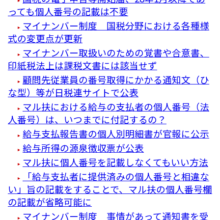
っても個人番号の記載は不要
マイナンバー制度 国税分野における各種様
式の変更点が更新
マイナンバー取扱いのための覚書や合意書、
印紙税法上は課税文書には該当せず
顧問先従業員の番号取得にかかる通知文（ひ
な型）等が日税連サイトで公表
マル扶における給与の支払者の個人番号（法
人番号）は、いつまでに付記するの？
給与支払報告書の個人別明細書が官報に公示
給与所得の源泉徴収票が公表
マル扶に個人番号を記載しなくてもいい方法
「給与支払者に提供済みの個人番号と相違な
い」旨の記載をすることで、マル扶の個人番号欄
の記載が省略可能に
マイナンバー制度 事情があって通知書を受