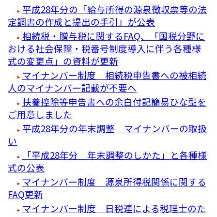
平成28年分の「給与所得の源泉徴収票等の法
定調書の作成と提出の手引」が公表
相続税・贈与税に関するFAQ、「国税分野に
おける社会保障・税番号制度導入に伴う各種様
式の変更点」の資料が更新
マイナンバー制度 相続税申告書への被相続
人のマイナンバー記載が不要へ
扶養控除等申告書への余白付記簡易ひな型を
ご用意しました
平成28年分の年末調整 マイナンバーの取扱
い
「平成28年分 年末調整のしかた」と各種様
式の公表
マイナンバー制度 源泉所得税関係に関する
FAQ更新
マイナンバー制度 日税連による税理士のた