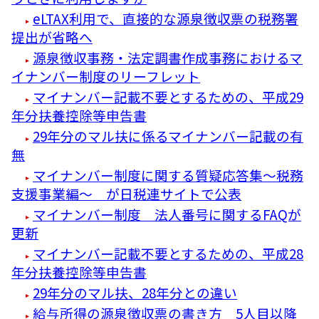
eLTAX利用で、直接的な源泉徴収票の税務署
提出が省略へ
源泉徴収事務・法定調書作成事務におけるマ
イナンバー制度のリーフレット
マイナンバー記載不要とするための、平成29
年分扶養控除等申告書
29年分のマル扶に係るマイナンバー記載の有
無
マイナンバー制度に関する質疑応答集～税務
支援事業編～ が日税連サイトで公表
マイナンバー制度 法人番号に関するFAQが
更新
マイナンバー記載不要とするための、平成28
年分扶養控除等申告書
29年分のマル扶、28年分との違い
給与所得の源泉徴収票の書き方 5人目以降