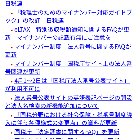
日税連
「税理士のためのマイナンバー対応ガイドブ
ック」の改訂 日税連
eLTAX 特別徴収税額通知に関するFAQが更
新 マイナンバーの記載有無にご注意を
マイナンバー制度 法人番号に関するFAQが
更新
マイナンバー制度 国税庁サイト上の法人番
号関連が更新
4月1～2日は「国税庁法人番号公表サイト」
が利用不可に
法人番号公表サイトの英語表記ページの開設
と法人名検索の新機能追加について
「国税分野における社会保障・税番号制度導
入に伴う各種様式の変更点」の資料が更新
国税庁「法定調書に関するFAQ」を更新