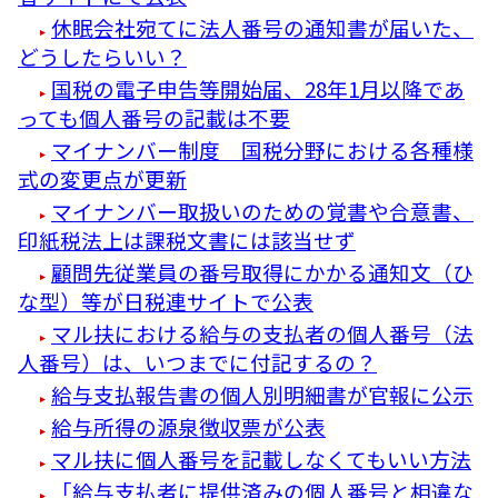
休眠会社宛てに法人番号の通知書が届いた、
どうしたらいい？
国税の電子申告等開始届、28年1月以降であ
っても個人番号の記載は不要
マイナンバー制度 国税分野における各種様
式の変更点が更新
マイナンバー取扱いのための覚書や合意書、
印紙税法上は課税文書には該当せず
顧問先従業員の番号取得にかかる通知文（ひ
な型）等が日税連サイトで公表
マル扶における給与の支払者の個人番号（法
人番号）は、いつまでに付記するの？
給与支払報告書の個人別明細書が官報に公示
給与所得の源泉徴収票が公表
マル扶に個人番号を記載しなくてもいい方法
「給与支払者に提供済みの個人番号と相違な