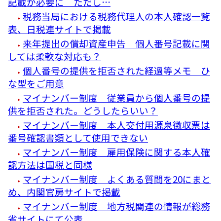
記載が必要に ただし…
税務当局における税務代理人の本人確認一覧
表、日税連サイトで掲載
来年提出の償却資産申告 個人番号記載に関
しては柔軟な対応も？
個人番号の提供を拒否された経過等メモ ひ
な型をご用意
マイナンバー制度 従業員から個人番号の提
供を拒否された。どうしたらいい？
マイナンバー制度 本人交付用源泉徴収票は
番号確認書類として使用できない
マイナンバー制度 雇用保険に関する本人確
認方法は国税と同様
マイナンバー制度 よくある質問を20にまと
め、内閣官房サイトで掲載
マイナンバー制度 地方税関連の情報が総務
省サイトにて公表