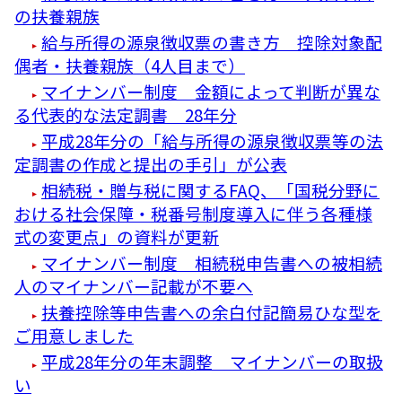
の扶養親族
給与所得の源泉徴収票の書き方 控除対象配
偶者・扶養親族（4人目まで）
マイナンバー制度 金額によって判断が異な
る代表的な法定調書 28年分
平成28年分の「給与所得の源泉徴収票等の法
定調書の作成と提出の手引」が公表
相続税・贈与税に関するFAQ、「国税分野に
おける社会保障・税番号制度導入に伴う各種様
式の変更点」の資料が更新
マイナンバー制度 相続税申告書への被相続
人のマイナンバー記載が不要へ
扶養控除等申告書への余白付記簡易ひな型を
ご用意しました
平成28年分の年末調整 マイナンバーの取扱
い