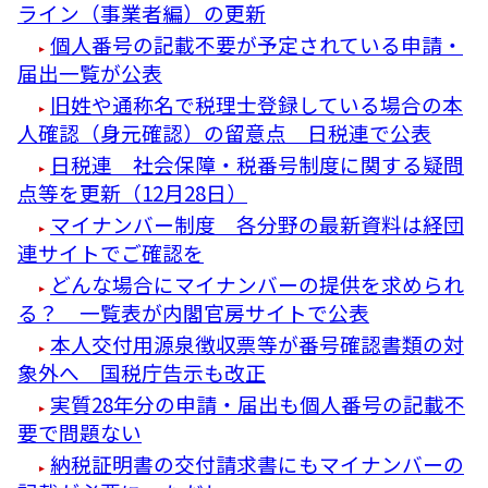
ライン（事業者編）の更新
個人番号の記載不要が予定されている申請・
届出一覧が公表
旧姓や通称名で税理士登録している場合の本
人確認（身元確認）の留意点 日税連で公表
日税連 社会保障・税番号制度に関する疑問
点等を更新（12月28日）
マイナンバー制度 各分野の最新資料は経団
連サイトでご確認を
どんな場合にマイナンバーの提供を求められ
る？ 一覧表が内閣官房サイトで公表
本人交付用源泉徴収票等が番号確認書類の対
象外へ 国税庁告示も改正
実質28年分の申請・届出も個人番号の記載不
要で問題ない
納税証明書の交付請求書にもマイナンバーの