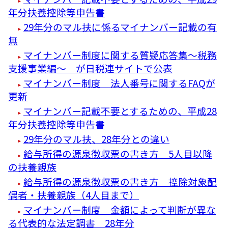
年分扶養控除等申告書
29年分のマル扶に係るマイナンバー記載の有
無
マイナンバー制度に関する質疑応答集～税務
支援事業編～ が日税連サイトで公表
マイナンバー制度 法人番号に関するFAQが
更新
マイナンバー記載不要とするための、平成28
年分扶養控除等申告書
29年分のマル扶、28年分との違い
給与所得の源泉徴収票の書き方 5人目以降
の扶養親族
給与所得の源泉徴収票の書き方 控除対象配
偶者・扶養親族（4人目まで）
マイナンバー制度 金額によって判断が異な
る代表的な法定調書 28年分