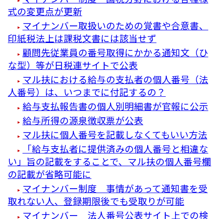
式の変更点が更新
マイナンバー取扱いのための覚書や合意書、
印紙税法上は課税文書には該当せず
顧問先従業員の番号取得にかかる通知文（ひ
な型）等が日税連サイトで公表
マル扶における給与の支払者の個人番号（法
人番号）は、いつまでに付記するの？
給与支払報告書の個人別明細書が官報に公示
給与所得の源泉徴収票が公表
マル扶に個人番号を記載しなくてもいい方法
「給与支払者に提供済みの個人番号と相違な
い」旨の記載をすることで、マル扶の個人番号欄
の記載が省略可能に
マイナンバー制度 事情があって通知書を受
取れない人、登録期限後でも受取りが可能
マイナンバー 法人番号公表サイト上での検