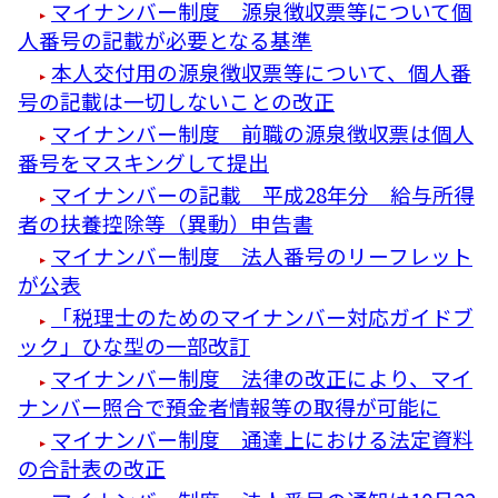
マイナンバー制度 源泉徴収票等について個
人番号の記載が必要となる基準
本人交付用の源泉徴収票等について、個人番
号の記載は一切しないことの改正
マイナンバー制度 前職の源泉徴収票は個人
番号をマスキングして提出
マイナンバーの記載 平成28年分 給与所得
者の扶養控除等（異動）申告書
マイナンバー制度 法人番号のリーフレット
が公表
「税理士のためのマイナンバー対応ガイドブ
ック」ひな型の一部改訂
マイナンバー制度 法律の改正により、マイ
ナンバー照合で預金者情報等の取得が可能に
マイナンバー制度 通達上における法定資料
の合計表の改正