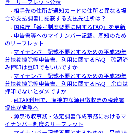
き リーフレット公表
相手先の住所が通知カードの住所と異なる場
合の支払調書に記載する支払先住所は？
国税庁「番号制度概要に関するFAQ」を更新
申告書等へのマイナンバー記載、周知のため
のリーフレット
マイナンバー記載不要とするための平成29年
分扶養控除等申告書、利用に関するFAQ 確認済
み押印は豆印でもいいですか
マイナンバー記載不要とするための平成29年
分扶養控除等申告書、利用に関するFAQ 余白は
押印でないとダメですか
eLTAX利用で、直接的な源泉徴収票の税務署
提出が省略へ
源泉徴収事務・法定調書作成事務におけるマ
イナンバー制度のリーフレット
マイナンバー記載不要とするための、平成29