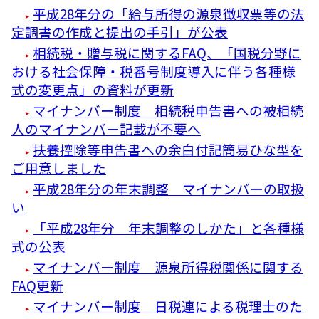
平成28年分の「給与所得の源泉徴収票等の法
定調書の作成と提出の手引」が公表
相続税・贈与税に関するFAQ、「国税分野に
おける社会保障・税番号制度導入に伴う各種様
式の変更点」の資料が更新
マイナンバー制度 相続税申告書への被相続
人のマイナンバー記載が不要へ
扶養控除等申告書への余白付記簡易ひな型を
ご用意しました
平成28年分の年末調整 マイナンバーの取扱
い
「平成28年分 年末調整のしかた」と各種様
式の公表
マイナンバー制度 源泉所得税関係に関する
FAQ更新
マイナンバー制度 日税連による税理士のた