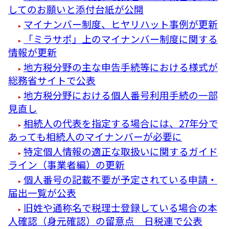
してのお願いと添付台紙が公開
マイナンバー制度、ヒヤリハット事例が更新
「ミラサポ」上のマイナンバー制度に関する
情報が更新
地方税分野の主な申告手続等における様式が
総務省サイトで公表
地方税分野における個人番号利用手続の一部
見直し
相続人の代表を指定する場合には、27年分で
あっても相続人のマイナンバーが必要に
特定個人情報の適正な取扱いに関するガイド
ライン（事業者編）の更新
個人番号の記載不要が予定されている申請・
届出一覧が公表
旧姓や通称名で税理士登録している場合の本
人確認（身元確認）の留意点 日税連で公表