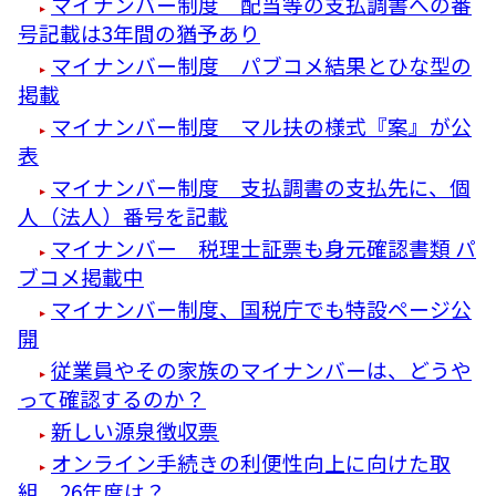
マイナンバー制度 配当等の支払調書への番
号記載は3年間の猶予あり
マイナンバー制度 パブコメ結果とひな型の
掲載
マイナンバー制度 マル扶の様式『案』が公
表
マイナンバー制度 支払調書の支払先に、個
人（法人）番号を記載
マイナンバー 税理士証票も身元確認書類 パ
ブコメ掲載中
マイナンバー制度、国税庁でも特設ページ公
開
従業員やその家族のマイナンバーは、どうや
って確認するのか？
新しい源泉徴収票
オンライン手続きの利便性向上に向けた取
組 26年度は？