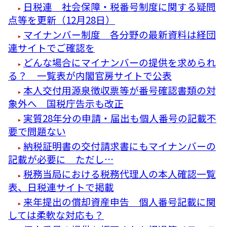
日税連 社会保障・税番号制度に関する疑問
点等を更新（12月28日）
マイナンバー制度 各分野の最新資料は経団
連サイトでご確認を
どんな場合にマイナンバーの提供を求められ
る？ 一覧表が内閣官房サイトで公表
本人交付用源泉徴収票等が番号確認書類の対
象外へ 国税庁告示も改正
実質28年分の申請・届出も個人番号の記載不
要で問題ない
納税証明書の交付請求書にもマイナンバーの
記載が必要に ただし…
税務当局における税務代理人の本人確認一覧
表、日税連サイトで掲載
来年提出の償却資産申告 個人番号記載に関
しては柔軟な対応も？