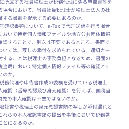
法人に所属する社員税理士が税務代理に係る申告書等を
る場合において、当該社員税理士が税理士法人の社
証する書類を提示する必要はあるのか。
番号確認書類について、e-Tax で代理送信を行う場合
において特定個人情報ファイルや地方公共団体情報
確認することで、別送は不要であるところ、書面で
ついては、写しの添付を求められている。通知カー
付することは税理士の事務負担となるため、書面の
税当局において特定個人情報ファイル等の確認とす
いのか。
から税務代理や申告書作成の委嘱を受けている税理士
人確認（番号確認及び身元確認）を行えば、国税当
問先の本人確認は不要ではないのか。
理権限証書や税理士の身元確認書類の写しが添付漏れと
これらの本人確認書類の提出を事後において税務署
ことになるのか。