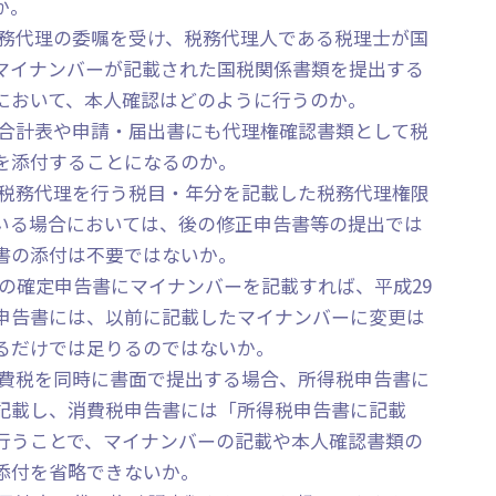
か。
税務代理の委嘱を受け、税務代理人である税理士が国
マイナンバーが記載された国税関係書類を提出する
において、本人確認はどのように行うのか。
の合計表や申請・届出書にも代理権確認書類として税
を添付することになるのか。
に税務代理を行う税目・年分を記載した税務代理権限
いる場合においては、後の修正申告書等の提出では
書の添付は不要ではないか。
分の確定申告書にマイナンバーを記載すれば、平成29
申告書には、以前に記載したマイナンバーに変更は
るだけでは足りるのではないか。
消費税を同時に書面で提出する場合、所得税申告書に
記載し、消費税申告書には「所得税申告書に記載
行うことで、マイナンバーの記載や本人確認書類の
添付を省略できないか。