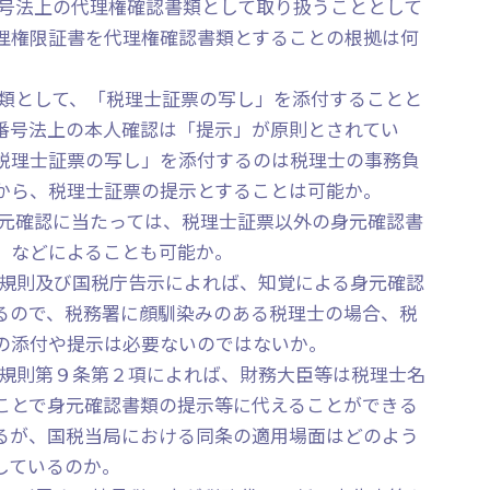
番号法上の代理権確認書類として取り扱うこととして
理権限証書を代理権確認書類とすることの根拠は何
書類として、「税理士証票の写し」を添付することと
番号法上の本人確認は「提示」が原則とされてい
税理士証票の写し」を添付するのは税理士の事務負
から、税理士証票の提示とすることは可能か。
身元確認に当たっては、税理士証票以外の身元確認書
）などによることも可能か。
施行規則及び国税庁告示によれば、知覚による身元確認
るので、税務署に顔馴染みのある税理士の場合、税
の添付や提示は必要ないのではないか。
施行規則第９条第２項によれば、財務大臣等は税理士名
ことで身元確認書類の提示等に代えることができる
るが、国税当局における同条の適用場面はどのよう
しているのか。