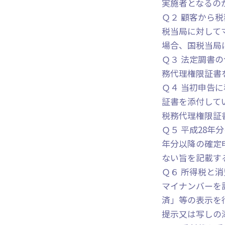
実施者となるの
Ｑ２ 顧客から
税当局に対して
場合、国税当局
Ｑ３ 法定調書
務代理権限証書
Ｑ４ 当初申告
証書を添付して
税務代理権限証
Ｑ５ 平成28年
年分以降の確定
ない旨を記載す
Ｑ６ 所得税と
マイナンバーを
済」等の表示を
提示又は写しの