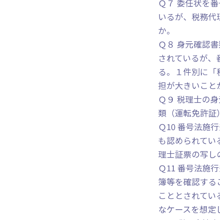
Ｑ７ 委任状を
いるが、税務代
か。
Ｑ８ 身元確認
されているが、
る。１件別に「
担が大きいこと
Ｑ９ 税理士の
類（運転免許証
Ｑ10 番号法
も認められてい
理士証票の写し
Ｑ11 番号法
簿等を確認する
こととされてい
なケースを想定