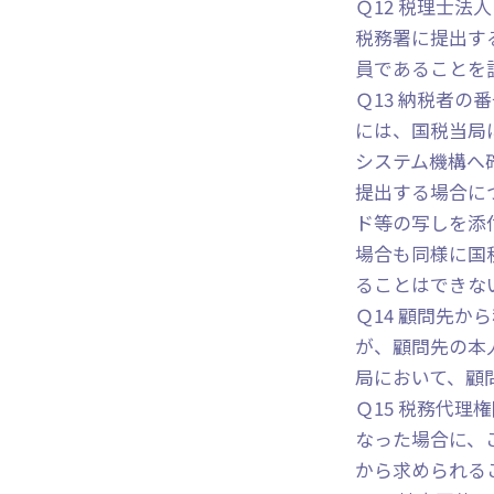
Ｑ12 税理士
税務署に提出す
員であることを
Ｑ13 納税者の
には、国税当局
システム機構へ
提出する場合に
ド等の写しを添
場合も同様に国
ることはできな
Ｑ14 顧問先
が、顧問先の本
局において、顧
Ｑ15 税務代
なった場合に、
から求められる