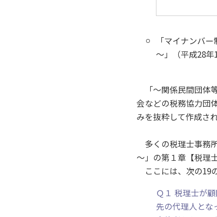
「マイナンバー
～」（平成28年10
「～関係民間団体等
会などの税務協力団
みを抜粋して作成され
多くの税理士事務所
～」の第１章【税理
ここには、次の19の
Ｑ１ 税理士が
先の代理人とな