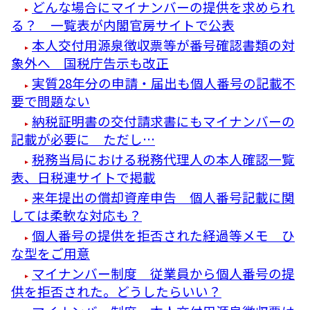
どんな場合にマイナンバーの提供を求められ
る？ 一覧表が内閣官房サイトで公表
本人交付用源泉徴収票等が番号確認書類の対
象外へ 国税庁告示も改正
実質28年分の申請・届出も個人番号の記載不
要で問題ない
納税証明書の交付請求書にもマイナンバーの
記載が必要に ただし…
税務当局における税務代理人の本人確認一覧
表、日税連サイトで掲載
来年提出の償却資産申告 個人番号記載に関
しては柔軟な対応も？
個人番号の提供を拒否された経過等メモ ひ
な型をご用意
マイナンバー制度 従業員から個人番号の提
供を拒否された。どうしたらいい？