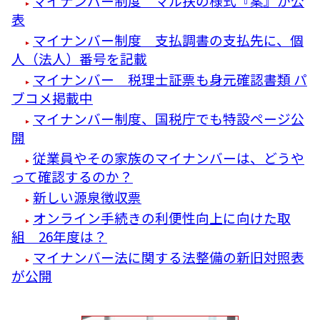
マイナンバー制度 マル扶の様式『案』が公
表
マイナンバー制度 支払調書の支払先に、個
人（法人）番号を記載
マイナンバー 税理士証票も身元確認書類 パ
ブコメ掲載中
マイナンバー制度、国税庁でも特設ページ公
開
従業員やその家族のマイナンバーは、どうや
って確認するのか？
新しい源泉徴収票
オンライン手続きの利便性向上に向けた取
組 26年度は？
マイナンバー法に関する法整備の新旧対照表
が公開