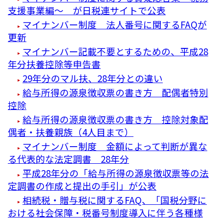
支援事業編～ が日税連サイトで公表
マイナンバー制度 法人番号に関するFAQが
更新
マイナンバー記載不要とするための、平成28
年分扶養控除等申告書
29年分のマル扶、28年分との違い
給与所得の源泉徴収票の書き方 配偶者特別
控除
給与所得の源泉徴収票の書き方 控除対象配
偶者・扶養親族（4人目まで）
マイナンバー制度 金額によって判断が異な
る代表的な法定調書 28年分
平成28年分の「給与所得の源泉徴収票等の法
定調書の作成と提出の手引」が公表
相続税・贈与税に関するFAQ、「国税分野に
おける社会保障・税番号制度導入に伴う各種様