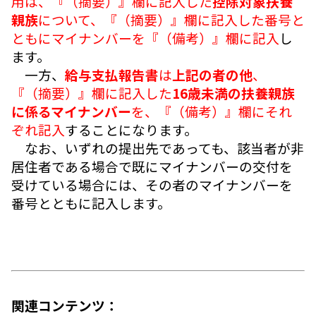
用は、『（摘要）』欄に記入した
控除対象扶養
親族
について、『（摘要）』欄に記入した番号と
ともにマイナンバーを『（備考）』欄に記入
し
ます。
一方、
給与支払報告書
は
上記の者の他
、
『（摘要）』欄に記入した
16歳未満の扶養親族
に係るマイナンバー
を、『（備考）』欄にそれ
ぞれ記入
することになります。
なお、いずれの提出先であっても、該当者が非
居住者である場合で既にマイナンバーの交付を
受けている場合には、その者のマイナンバーを
番号とともに記入します。
関連コンテンツ：