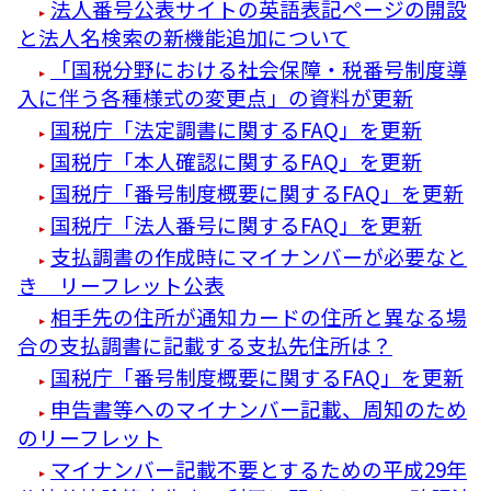
法人番号公表サイトの英語表記ページの開設
と法人名検索の新機能追加について
「国税分野における社会保障・税番号制度導
入に伴う各種様式の変更点」の資料が更新
国税庁「法定調書に関するFAQ」を更新
国税庁「本人確認に関するFAQ」を更新
国税庁「番号制度概要に関するFAQ」を更新
国税庁「法人番号に関するFAQ」を更新
支払調書の作成時にマイナンバーが必要なと
き リーフレット公表
相手先の住所が通知カードの住所と異なる場
合の支払調書に記載する支払先住所は？
国税庁「番号制度概要に関するFAQ」を更新
申告書等へのマイナンバー記載、周知のため
のリーフレット
マイナンバー記載不要とするための平成29年