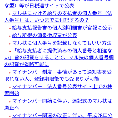
な型）等が日税連サイトで公表
マル扶における給与の支払者の個人番号（法
人番号）は、いつまでに付記するの？
給与支払報告書の個人別明細書が官報に公示
給与所得の源泉徴収票が公表
マル扶に個人番号を記載しなくてもいい方法
「給与支払者に提供済みの個人番号と相違な
い」旨の記載をすることで、マル扶の個人番号欄
の記載が省略可能に
マイナンバー制度 事情があって通知書を受
取れない人、登録期限後でも受取りが可能
マイナンバー 法人番号公表サイト上での検
索開始
マイナンバー開始に伴い、連記式のマル扶は
廃止へ
マイナンバー関連の改正に伴い、平成28年分