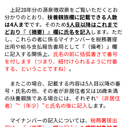
上記28年分の源泉徴収票をご覧いただくとお
分かりのとおり、
扶養親族欄に記載できる人数
は4人まで
です。そのため
5人目以降はこれまで
どおり『（摘要）』欄に氏名を記入
します。ただ
し、これらの者に係るマイナンバーを税務署提
出用や給与支払報告書用として『（備考）』欄
に記入する関係上、
氏名の前に括弧書きで番号
を付します（つまり、紐付けられるように付番
する、ということですね）
。
またこの場合、記載する内容は5人目以降の番
号・氏名の他、その者が非居住者又は16歳未満
の扶養親族である場合には、それぞれ
“（非居住
者）”“（年少）”と氏名の後に記入
します。
マイナンバーの記入については、
税務署提出