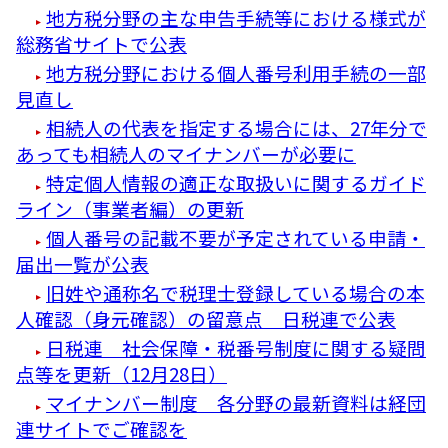
地方税分野の主な申告手続等における様式が
総務省サイトで公表
地方税分野における個人番号利用手続の一部
見直し
相続人の代表を指定する場合には、27年分で
あっても相続人のマイナンバーが必要に
特定個人情報の適正な取扱いに関するガイド
ライン（事業者編）の更新
個人番号の記載不要が予定されている申請・
届出一覧が公表
旧姓や通称名で税理士登録している場合の本
人確認（身元確認）の留意点 日税連で公表
日税連 社会保障・税番号制度に関する疑問
点等を更新（12月28日）
マイナンバー制度 各分野の最新資料は経団
連サイトでご確認を