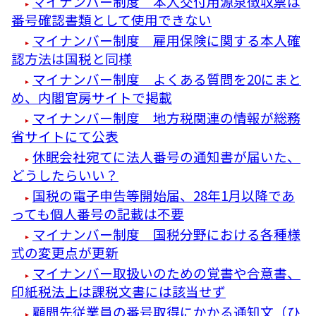
マイナンバー制度 本人交付用源泉徴収票は
番号確認書類として使用できない
マイナンバー制度 雇用保険に関する本人確
認方法は国税と同様
マイナンバー制度 よくある質問を20にまと
め、内閣官房サイトで掲載
マイナンバー制度 地方税関連の情報が総務
省サイトにて公表
休眠会社宛てに法人番号の通知書が届いた、
どうしたらいい？
国税の電子申告等開始届、28年1月以降であ
っても個人番号の記載は不要
マイナンバー制度 国税分野における各種様
式の変更点が更新
マイナンバー取扱いのための覚書や合意書、
印紙税法上は課税文書には該当せず
顧問先従業員の番号取得にかかる通知文（ひ