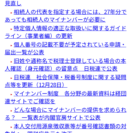
見直し
相続人の代表を指定する場合には、27年分で
あっても相続人のマイナンバーが必要に
特定個人情報の適正な取扱いに関するガイド
ライン（事業者編）の更新
個人番号の記載不要が予定されている申請・
届出一覧が公表
旧姓や通称名で税理士登録している場合の本
人確認（身元確認）の留意点 日税連で公表
日税連 社会保障・税番号制度に関する疑問
点等を更新（12月28日）
マイナンバー制度 各分野の最新資料は経団
連サイトでご確認を
どんな場合にマイナンバーの提供を求められ
る？ 一覧表が内閣官房サイトで公表
本人交付用源泉徴収票等が番号確認書類の対