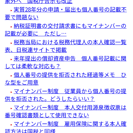
象外へ 国税庁告示も改正
実質28年分の申請・届出も個人番号の記載不
要で問題ない
納税証明書の交付請求書にもマイナンバーの
記載が必要に ただし…
税務当局における税務代理人の本人確認一覧
表、日税連サイトで掲載
来年提出の償却資産申告 個人番号記載に関
しては柔軟な対応も？
個人番号の提供を拒否された経過等メモ ひ
な型をご用意
マイナンバー制度 従業員から個人番号の提
供を拒否された。どうしたらいい？
マイナンバー制度 本人交付用源泉徴収票は
番号確認書類として使用できない
マイナンバー制度 雇用保険に関する本人確
認方法は国税と同様