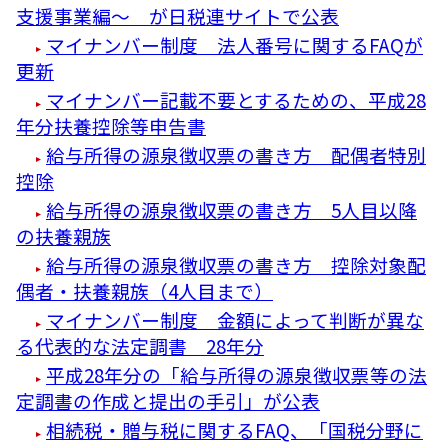
支援事業編～ が日税連サイトで公表
マイナンバー制度 法人番号に関するFAQが
更新
マイナンバー記載不要とするための、平成28
年分扶養控除等申告書
給与所得の源泉徴収票の書き方 配偶者特別
控除
給与所得の源泉徴収票の書き方 5人目以降
の扶養親族
給与所得の源泉徴収票の書き方 控除対象配
偶者・扶養親族（4人目まで）
マイナンバー制度 金額によって判断が異な
る代表的な法定調書 28年分
平成28年分の「給与所得の源泉徴収票等の法
定調書の作成と提出の手引」が公表
相続税・贈与税に関するFAQ、「国税分野に