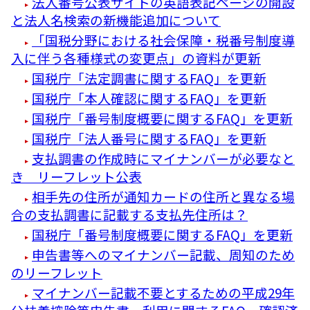
法人番号公表サイトの英語表記ページの開設
と法人名検索の新機能追加について
「国税分野における社会保障・税番号制度導
入に伴う各種様式の変更点」の資料が更新
国税庁「法定調書に関するFAQ」を更新
国税庁「本人確認に関するFAQ」を更新
国税庁「番号制度概要に関するFAQ」を更新
国税庁「法人番号に関するFAQ」を更新
支払調書の作成時にマイナンバーが必要なと
き リーフレット公表
相手先の住所が通知カードの住所と異なる場
合の支払調書に記載する支払先住所は？
国税庁「番号制度概要に関するFAQ」を更新
申告書等へのマイナンバー記載、周知のため
のリーフレット
マイナンバー記載不要とするための平成29年