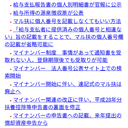
給与支払報告書の個人別明細書が官報に公示
給与所得の源泉徴収票が公表
マル扶に個人番号を記載しなくてもいい方法
「給与支払者に提供済みの個人番号と相違な
い」旨の記載をすることで、マル扶の個人番号欄
の記載が省略可能に
マイナンバー制度 事情があって通知書を受
取れない人、登録期限後でも受取りが可能
マイナンバー 法人番号公表サイト上での検
索開始
マイナンバー開始に伴い、連記式のマル扶は
廃止へ
マイナンバー関連の改正に伴い、平成28年分
扶養控除等申告書の裏面を修正
マイナンバーの申告書への記載、来年提出の
償却資産申告から