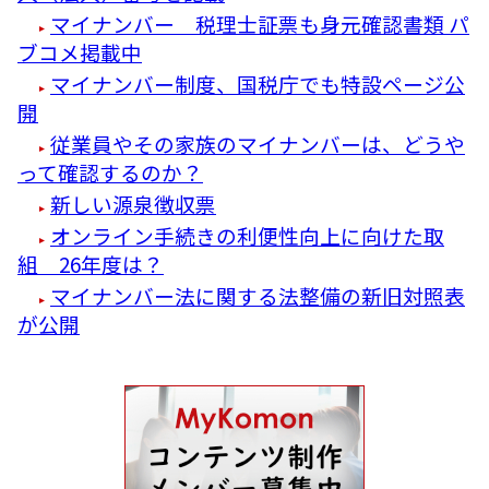
マイナンバー 税理士証票も身元確認書類 パ
ブコメ掲載中
マイナンバー制度、国税庁でも特設ページ公
開
従業員やその家族のマイナンバーは、どうや
って確認するのか？
新しい源泉徴収票
オンライン手続きの利便性向上に向けた取
組 26年度は？
マイナンバー法に関する法整備の新旧対照表
が公開