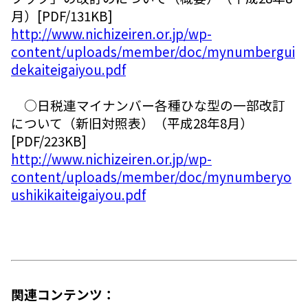
月）[PDF/131KB]
http://www.nichizeiren.or.jp/wp-
content/uploads/member/doc/mynumbergui
dekaiteigaiyou.pdf
○日税連マイナンバー各種ひな型の一部改訂
について（新旧対照表）（平成28年8月）
[PDF/223KB]
http://www.nichizeiren.or.jp/wp-
content/uploads/member/doc/mynumberyo
ushikikaiteigaiyou.pdf
関連コンテンツ：