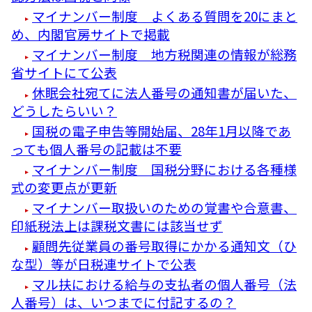
マイナンバー制度 よくある質問を20にまと
め、内閣官房サイトで掲載
マイナンバー制度 地方税関連の情報が総務
省サイトにて公表
休眠会社宛てに法人番号の通知書が届いた、
どうしたらいい？
国税の電子申告等開始届、28年1月以降であ
っても個人番号の記載は不要
マイナンバー制度 国税分野における各種様
式の変更点が更新
マイナンバー取扱いのための覚書や合意書、
印紙税法上は課税文書には該当せず
顧問先従業員の番号取得にかかる通知文（ひ
な型）等が日税連サイトで公表
マル扶における給与の支払者の個人番号（法
人番号）は、いつまでに付記するの？