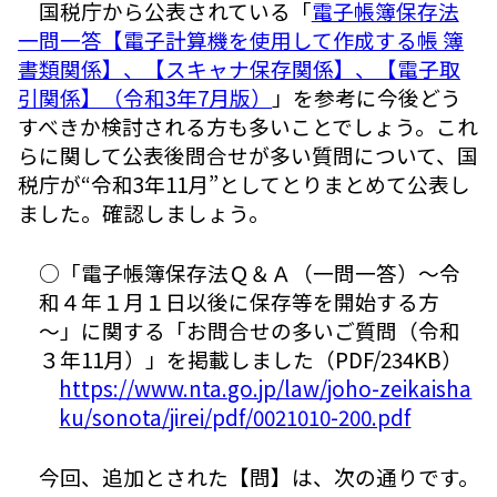
国税庁から公表されている「
電子帳簿保存法
一問一答【電子計算機を使用して作成する帳 簿
書類関係】、【スキャナ保存関係】、【電子取
引関係】（令和3年7月版）
」を参考に今後どう
すべきか検討される方も多いことでしょう。これ
らに関して公表後問合せが多い質問について、国
税庁が“令和3年11月”としてとりまとめて公表し
ました。確認しましょう。
○「電子帳簿保存法Ｑ＆Ａ（一問一答）～令
和４年１月１日以後に保存等を開始する方
～」に関する「お問合せの多いご質問（令和
３年11月）」を掲載しました（PDF/234KB）
https://www.nta.go.jp/law/joho-zeikaisha
ku/sonota/jirei/pdf/0021010-200.pdf
今回、追加とされた【問】は、次の通りです。