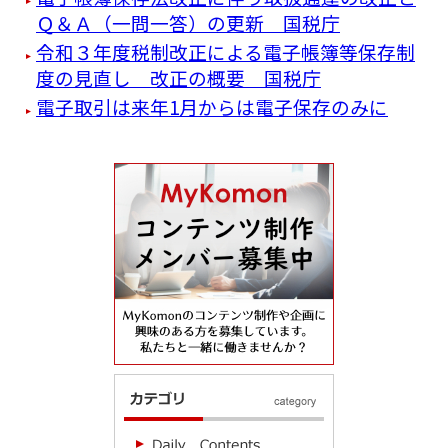
Ｑ＆Ａ（一問一答）の更新 国税庁
令和３年度税制改正による電子帳簿等保存制
度の見直し 改正の概要 国税庁
電子取引は来年1月からは電子保存のみに