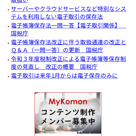
サーバーやクラウドサービスなど特別なシス
テムを利用しない電子取引の保存法
電子帳簿保存法一問一答【電子取引関係】
国税庁
電子帳簿保存法改正に伴う取扱通達の改正と
Ｑ＆Ａ（一問一答）の更新 国税庁
令和３年度税制改正による電子帳簿等保存制
度の見直し 改正の概要 国税庁
電子取引は来年1月からは電子保存のみに