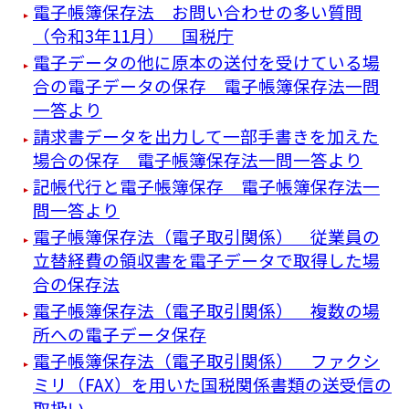
電子帳簿保存法 お問い合わせの多い質問
（令和3年11月） 国税庁
電子データの他に原本の送付を受けている場
合の電子データの保存 電子帳簿保存法一問
一答より
請求書データを出力して一部手書きを加えた
場合の保存 電子帳簿保存法一問一答より
記帳代行と電子帳簿保存 電子帳簿保存法一
問一答より
電子帳簿保存法（電子取引関係） 従業員の
立替経費の領収書を電子データで取得した場
合の保存法
電子帳簿保存法（電子取引関係） 複数の場
所への電子データ保存
電子帳簿保存法（電子取引関係） ファクシ
ミリ（FAX）を用いた国税関係書類の送受信の
取扱い