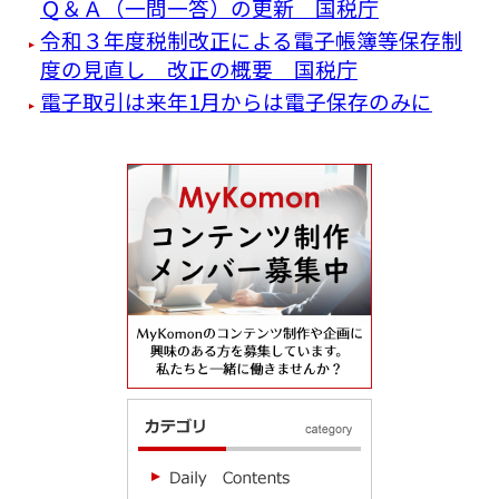
Ｑ＆Ａ（一問一答）の更新 国税庁
令和３年度税制改正による電子帳簿等保存制
度の見直し 改正の概要 国税庁
電子取引は来年1月からは電子保存のみに