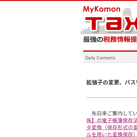
拡張子の変更、パス
先日来ご案内して
係】の電子帳簿保存法
タ変換（保存形式の
ルを用いた変換保存