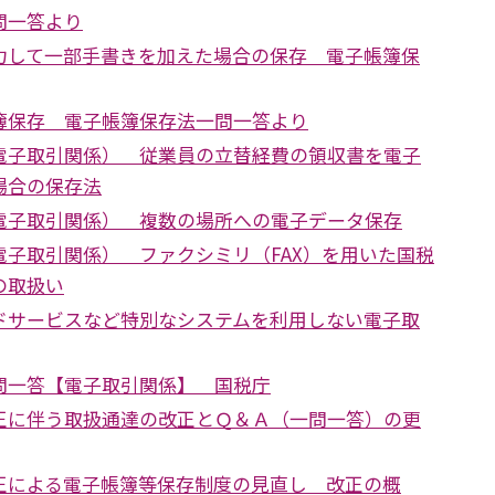
問一答より
力して一部手書きを加えた場合の保存 電子帳簿保
簿保存 電子帳簿保存法一問一答より
電子取引関係） 従業員の立替経費の領収書を電子
場合の保存法
電子取引関係） 複数の場所への電子データ保存
電子取引関係） ファクシミリ（FAX）を用いた国税
の取扱い
ドサービスなど特別なシステムを利用しない電子取
問一答【電子取引関係】 国税庁
正に伴う取扱通達の改正とＱ＆Ａ（一問一答）の更
正による電子帳簿等保存制度の見直し 改正の概