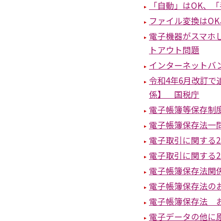
「自動」はOK、「
ファイル変換はOK
電子機器がスマホ
トアウト問題
インターネットバ
令和4年6月改訂
係】 国税庁
電子帳簿等保存制
電子帳簿保存法一問
電子取引に関する
電子取引に関する
電子帳簿保存法関係
電子帳簿保存法の
電子帳簿保存法 
電子データの他に