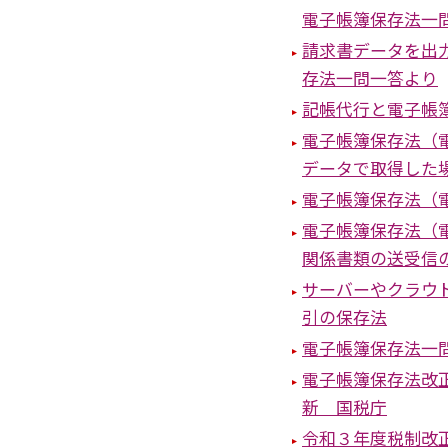
電子帳簿保存法一
請求書データを出
存法一問一答より
記帳代行と電子帳
電子帳簿保存法（
データで取得した
電子帳簿保存法（
電子帳簿保存法（
関係書類の送受信
サーバーやクラウ
引の保存法
電子帳簿保存法一
電子帳簿保存法改
新 国税庁
令和３年度税制改