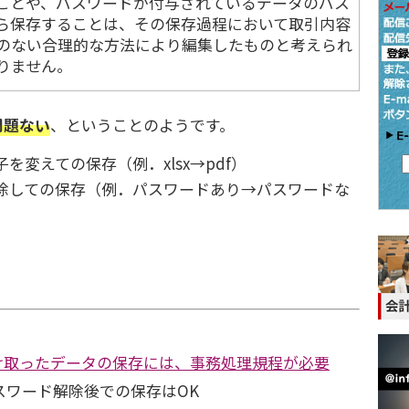
ことや、パスワードが付与されているデータのパス
ら保存することは、その保存過程において取引内容
のない合理的な方法により編集したものと考えられ
りません。
問題ない
、ということのようです。
を変えての保存（例．xlsx→pdf）
除しての保存（例．パスワードあり→パスワードな
で受け取ったデータの保存には、事務処理規程が必要
スワード解除後での保存はOK