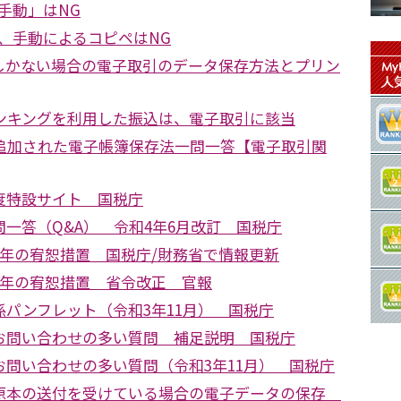
手動」はNG
、手動によるコピペはNG
しかない場合の電子取引のデータ保存方法とプリン
ンキングを利用した振込は、電子取引に該当
で追加された電子帳簿保存法一問一答【電子取引関
度特設サイト 国税庁
一答（Q&A） 令和4年6月改訂 国税庁
2年の宥恕措置 国税庁/財務省で情報更新
2年の宥恕措置 省令改正 官報
パンフレット（令和3年11月） 国税庁
お問い合わせの多い質問 補足説明 国税庁
お問い合わせの多い質問（令和3年11月） 国税庁
原本の送付を受けている場合の電子データの保存