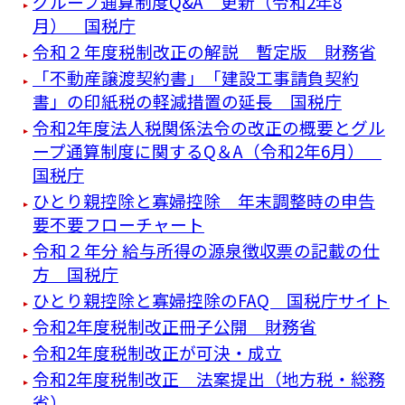
グループ通算制度Q&A 更新（令和2年8
月） 国税庁
令和２年度税制改正の解説 暫定版 財務省
「不動産譲渡契約書」「建設工事請負契約
書」の印紙税の軽減措置の延長 国税庁
令和2年度法人税関係法令の改正の概要とグル
ープ通算制度に関するQ＆A（令和2年6月）
国税庁
ひとり親控除と寡婦控除 年末調整時の申告
要不要フローチャート
令和２年分 給与所得の源泉徴収票の記載の仕
方 国税庁
ひとり親控除と寡婦控除のFAQ 国税庁サイト
令和2年度税制改正冊子公開 財務省
令和2年度税制改正が可決・成立
令和2年度税制改正 法案提出（地方税・総務
省）