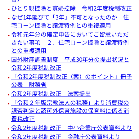
ひとり親控除と寡婦控除 令和2年度税制改正
なぜ1年延びて「3年」不可となったのか 住
宅ローン控除と譲渡特例との重複適用
令和元年分の確定申告においてご留意いただ
きたい事項 ２．住宅ローン控除と譲渡特例
との重複適用
国外財産調書制度 平成30年分の提出状況と
令和2年度税制改正
「令和2年度税制改正（案）のポイント」冊子
公表 財務省
令和2年度税制改正 法案提出
「令和２年版宗教法人の税務」より消費税の
課否判定と認可外保育施設の保育料に係る消
費税改正
令和2年度税制改正 中小企業庁公表資料より
令和2年度税制改正 金融庁公表資料より