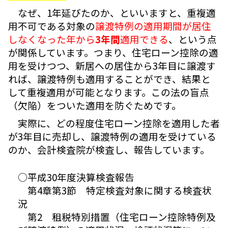
なぜ、1年延びたのか、といいますと、重複適
用不可である対象の
譲渡特例の適用期間が居住
しなくなった年から
3年間
適用できる
、という点
が関係しています。つまり、住宅ローン控除の適
用を受けつつ、新居への居住から3年目に譲渡す
れば、譲渡特例も適用することができ、結果と
して重複適用が可能となります。この法の盲点
（欠陥）をついた適用を防ぐためです。
実際に、どの程度住宅ローン控除を適用した者
が3年目に売却し、譲渡特例の適用を受けている
のか、会計検査院が検査し、報告しています。
○平成30年度決算検査報告
第4章第3節 特定検査対象に関する検査状
況
第2 租税特別措置（住宅ローン控除特例及