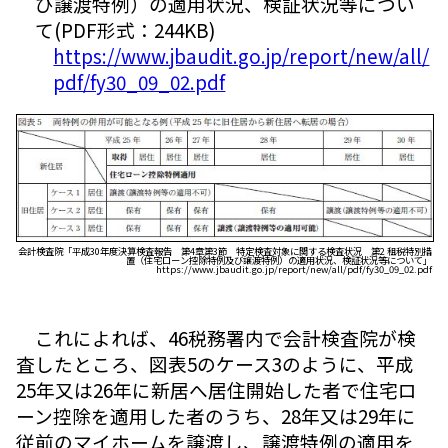
び譲渡特例）の適用状況、検証状況等につい
て(PDF形式：244KB)
https://www.jbaudit.go.jp/report/new/all/
pdf/fy30_09_02.pdf
会計検査院「平成30年度決算検査報告 第4章第3節 特定検査対象に関する検査状況 第2 租税特別措
置（住宅ローン控除特例及び譲渡特例）の適用状況、検証状況等について」
https://www.jbaudit.go.jp/report/new/all/pdf/fy30_09_02.pdf
これによれば、46税務署内で会計検査院が検
査したところ、図表5のケース3のように、平成
25年又は26年に新居へ居住開始した者で住宅ロ
ーン控除を適用した者のうち、28年又は29年に
従前のマイホームを譲渡し、譲渡特例の適用を