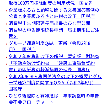
取得100万円控除制度の利用状況 国交省
企業版ふるさと納税に関する文書回答事例の
公表と企業版ふるさと納税の改正 国税庁
消費税申告期限延長届出書のひな型公開
消費税の申告期限延長申請 届出期限にご注
意を
グループ通算制度Q&A 更新（令和2年8
月） 国税庁
令和２年度税制改正の解説 暫定版 財務省
「不動産譲渡契約書」「建設工事請負契約
書」の印紙税の軽減措置の延長 国税庁
令和2年度法人税関係法令の改正の概要とグル
ープ通算制度に関するQ＆A（令和2年6月）
国税庁
ひとり親控除と寡婦控除 年末調整時の申告
要不要フローチャート