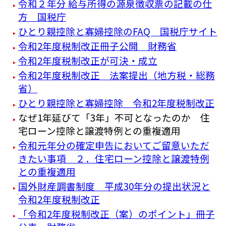
令和２年分 給与所得の源泉徴収票の記載の仕
方 国税庁
ひとり親控除と寡婦控除のFAQ 国税庁サイト
令和2年度税制改正冊子公開 財務省
令和2年度税制改正が可決・成立
令和2年度税制改正 法案提出（地方税・総務
省）
ひとり親控除と寡婦控除 令和2年度税制改正
なぜ1年延びて「3年」不可となったのか 住
宅ローン控除と譲渡特例との重複適用
令和元年分の確定申告においてご留意いただ
きたい事項 ２．住宅ローン控除と譲渡特例
との重複適用
国外財産調書制度 平成30年分の提出状況と
令和2年度税制改正
「令和2年度税制改正（案）のポイント」冊子