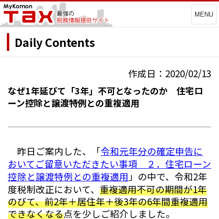
MENU
Daily Contents
作成日：2020/02/13
なぜ1年延びて「3年」不可となったのか 住宅ロ
ーン控除と譲渡特例との重複適用
昨日ご案内した、「
令和元年分の確定申告に
おいてご留意いただきたい事項 ２．住宅ローン
控除と譲渡特例との重複適用
」の中で、令和2年
度税制改正において、
重複適用不可の期間が1年
のびて、前2年＋居住年＋後3年の6年間重複適用
できなくなる
点を少しご紹介しました。