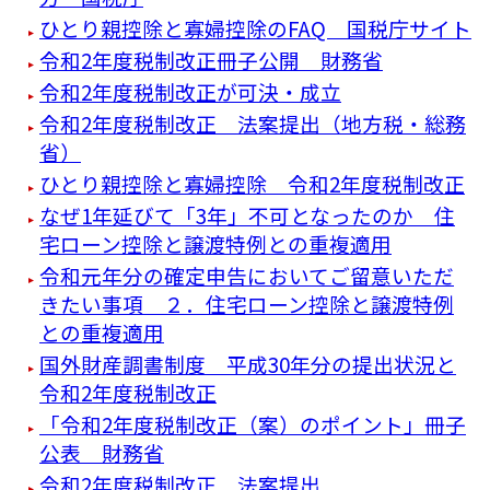
ひとり親控除と寡婦控除のFAQ 国税庁サイト
令和2年度税制改正冊子公開 財務省
令和2年度税制改正が可決・成立
令和2年度税制改正 法案提出（地方税・総務
省）
ひとり親控除と寡婦控除 令和2年度税制改正
なぜ1年延びて「3年」不可となったのか 住
宅ローン控除と譲渡特例との重複適用
令和元年分の確定申告においてご留意いただ
きたい事項 ２．住宅ローン控除と譲渡特例
との重複適用
国外財産調書制度 平成30年分の提出状況と
令和2年度税制改正
「令和2年度税制改正（案）のポイント」冊子
公表 財務省
令和2年度税制改正 法案提出