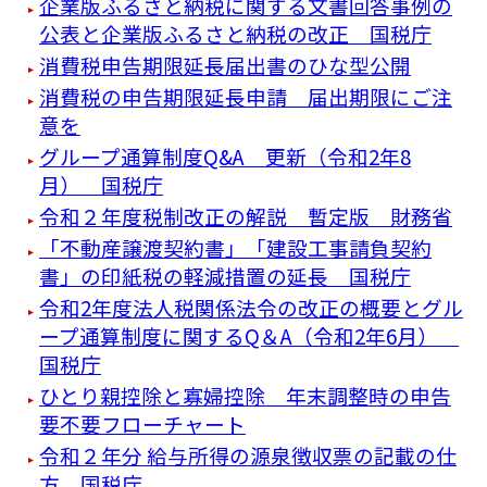
企業版ふるさと納税に関する文書回答事例の
公表と企業版ふるさと納税の改正 国税庁
消費税申告期限延長届出書のひな型公開
消費税の申告期限延長申請 届出期限にご注
意を
グループ通算制度Q&A 更新（令和2年8
月） 国税庁
令和２年度税制改正の解説 暫定版 財務省
「不動産譲渡契約書」「建設工事請負契約
書」の印紙税の軽減措置の延長 国税庁
令和2年度法人税関係法令の改正の概要とグル
ープ通算制度に関するQ＆A（令和2年6月）
国税庁
ひとり親控除と寡婦控除 年末調整時の申告
要不要フローチャート
令和２年分 給与所得の源泉徴収票の記載の仕
方 国税庁