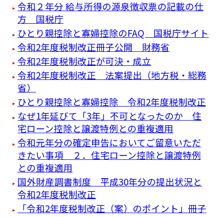
令和２年分 給与所得の源泉徴収票の記載の仕
方 国税庁
ひとり親控除と寡婦控除のFAQ 国税庁サイト
令和2年度税制改正冊子公開 財務省
令和2年度税制改正が可決・成立
令和2年度税制改正 法案提出（地方税・総務
省）
ひとり親控除と寡婦控除 令和2年度税制改正
なぜ1年延びて「3年」不可となったのか 住
宅ローン控除と譲渡特例との重複適用
令和元年分の確定申告においてご留意いただ
きたい事項 ２．住宅ローン控除と譲渡特例
との重複適用
国外財産調書制度 平成30年分の提出状況と
令和2年度税制改正
「令和2年度税制改正（案）のポイント」冊子