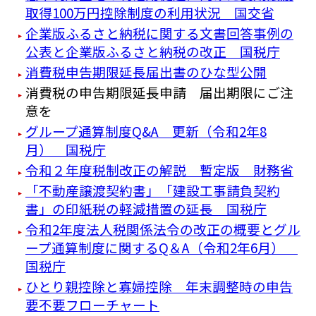
取得100万円控除制度の利用状況 国交省
企業版ふるさと納税に関する文書回答事例の
公表と企業版ふるさと納税の改正 国税庁
消費税申告期限延長届出書のひな型公開
消費税の申告期限延長申請 届出期限にご注
意を
グループ通算制度Q&A 更新（令和2年8
月） 国税庁
令和２年度税制改正の解説 暫定版 財務省
「不動産譲渡契約書」「建設工事請負契約
書」の印紙税の軽減措置の延長 国税庁
令和2年度法人税関係法令の改正の概要とグル
ープ通算制度に関するQ＆A（令和2年6月）
国税庁
ひとり親控除と寡婦控除 年末調整時の申告
要不要フローチャート