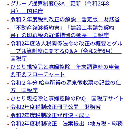
グループ通算制度Q&A 更新（令和2年8
月） 国税庁
令和２年度税制改正の解説 暫定版 財務省
「不動産譲渡契約書」「建設工事請負契約
書」の印紙税の軽減措置の延長 国税庁
令和2年度法人税関係法令の改正の概要とグル
ープ通算制度に関するQ＆A（令和2年6月）
国税庁
ひとり親控除と寡婦控除 年末調整時の申告
要不要フローチャート
令和２年分 給与所得の源泉徴収票の記載の仕
方 国税庁
ひとり親控除と寡婦控除のFAQ 国税庁サイト
令和2年度税制改正冊子公開 財務省
令和2年度税制改正が可決・成立
令和2年度税制改正 法案提出（地方税・総務