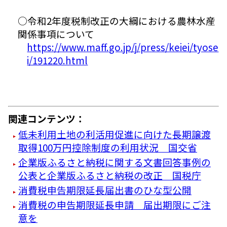
○令和2年度税制改正の大綱における農林水産
関係事項について
https://www.maff.go.jp/j/press/keiei/tyose
i/191220.html
関連コンテンツ：
低未利用土地の利活用促進に向けた長期譲渡
取得100万円控除制度の利用状況 国交省
企業版ふるさと納税に関する文書回答事例の
公表と企業版ふるさと納税の改正 国税庁
消費税申告期限延長届出書のひな型公開
消費税の申告期限延長申請 届出期限にご注
意を