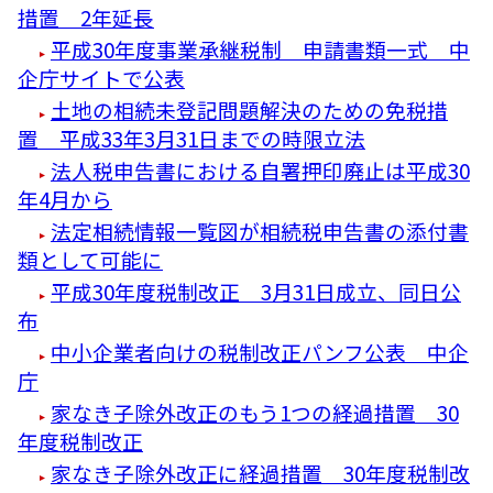
措置 2年延長
平成30年度事業承継税制 申請書類一式 中
企庁サイトで公表
土地の相続未登記問題解決のための免税措
置 平成33年3月31日までの時限立法
法人税申告書における自署押印廃止は平成30
年4月から
法定相続情報一覧図が相続税申告書の添付書
類として可能に
平成30年度税制改正 3月31日成立、同日公
布
中小企業者向けの税制改正パンフ公表 中企
庁
家なき子除外改正のもう1つの経過措置 30
年度税制改正
家なき子除外改正に経過措置 30年度税制改