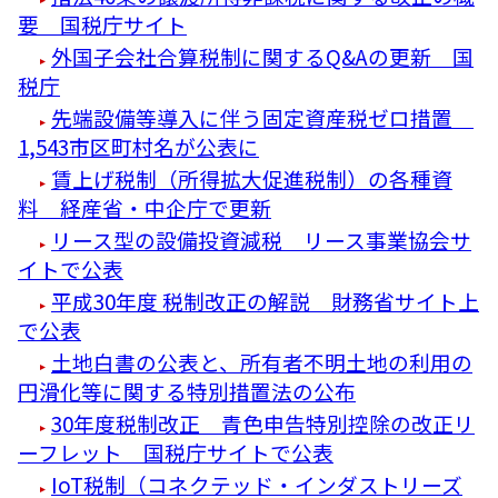
要 国税庁サイト
外国子会社合算税制に関するQ&Aの更新 国
税庁
先端設備等導入に伴う固定資産税ゼロ措置
1,543市区町村名が公表に
賃上げ税制（所得拡大促進税制）の各種資
料 経産省・中企庁で更新
リース型の設備投資減税 リース事業協会サ
イトで公表
平成30年度 税制改正の解説 財務省サイト上
で公表
土地白書の公表と、所有者不明土地の利用の
円滑化等に関する特別措置法の公布
30年度税制改正 青色申告特別控除の改正リ
ーフレット 国税庁サイトで公表
IoT税制（コネクテッド・インダストリーズ