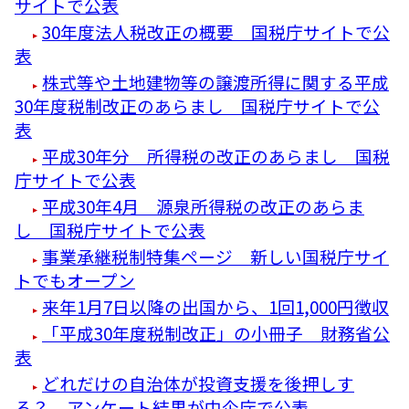
サイトで公表
30年度法人税改正の概要 国税庁サイトで公
表
株式等や土地建物等の譲渡所得に関する平成
30年度税制改正のあらまし 国税庁サイトで公
表
平成30年分 所得税の改正のあらまし 国税
庁サイトで公表
平成30年4月 源泉所得税の改正のあらま
し 国税庁サイトで公表
事業承継税制特集ページ 新しい国税庁サイ
トでもオープン
来年1月7日以降の出国から、1回1,000円徴収
「平成30年度税制改正」の小冊子 財務省公
表
どれだけの自治体が投資支援を後押しす
る？ アンケート結果が中企庁で公表