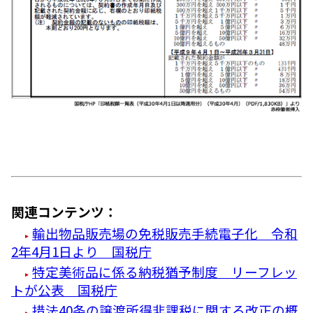
関連コンテンツ：
輸出物品販売場の免税販売手続電子化 令和
2年4月1日より 国税庁
特定美術品に係る納税猶予制度 リーフレッ
トが公表 国税庁
措法40条の譲渡所得非課税に関する改正の概