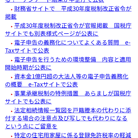
財務省サイトで 平成30年度税制改正省令が
掲載
平成30年度税制改正省令が官報掲載 国税庁
サイトでも別表様式ページが公表に
電子申告の義務化についてよくある質問 e-
Taxサイトで公表
電子申告を行うための環境整備 内容と適用
開始時期が公表に
資本金1億円超の大法人等の電子申告義務化
の概要 e-Taxサイトで公表
事業承継税制の特例措置 あらましが国税庁
サイトでも公表に
法定相続情報一覧図を戸籍謄本の代わりに添
付する場合の注意点及び写しでも代わりになる
という点にご留意を
特定の住宅用家屋に係る登録免許税率の軽減