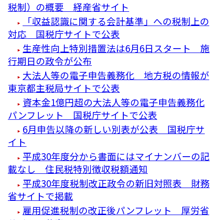
税制）の概要 経産省サイト
「収益認識に関する会計基準」への税制上の
対応 国税庁サイトで公表
生産性向上特別措置法は6月6日スタート 施
行期日の政令が公布
大法人等の電子申告義務化 地方税の情報が
東京都主税局サイトで公表
資本金1億円超の大法人等の電子申告義務化
パンフレット 国税庁サイトで公表
6月申告以降の新しい別表が公表 国税庁サ
イト
平成30年度分から書面にはマイナンバーの記
載なし 住民税特別徴収税額通知
平成30年度税制改正政令の新旧対照表 財務
省サイトで掲載
雇用促進税制の改正後パンフレット 厚労省