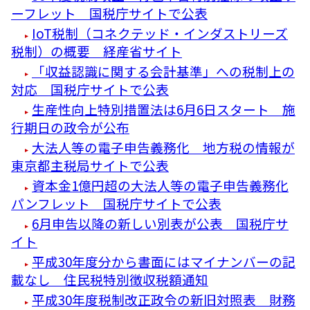
ーフレット 国税庁サイトで公表
IoT税制（コネクテッド・インダストリーズ
税制）の概要 経産省サイト
「収益認識に関する会計基準」への税制上の
対応 国税庁サイトで公表
生産性向上特別措置法は6月6日スタート 施
行期日の政令が公布
大法人等の電子申告義務化 地方税の情報が
東京都主税局サイトで公表
資本金1億円超の大法人等の電子申告義務化
パンフレット 国税庁サイトで公表
6月申告以降の新しい別表が公表 国税庁サ
イト
平成30年度分から書面にはマイナンバーの記
載なし 住民税特別徴収税額通知
平成30年度税制改正政令の新旧対照表 財務