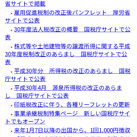
省サイトで掲載
雇用促進税制の改正後パンフレット 厚労省
サイトで公表
30年度法人税改正の概要 国税庁サイトで公
表
株式等や土地建物等の譲渡所得に関する平成
30年度税制改正のあらまし 国税庁サイトで公
表
平成30年分 所得税の改正のあらまし 国税
庁サイトで公表
平成30年4月 源泉所得税の改正のあらま
し 国税庁サイトで公表
印紙税改正に伴う、各種リーフレットの更新
事業承継税制特集ページ 新しい国税庁サイ
トでもオープン
来年1月7日以降の出国から、1回1,000円徴収