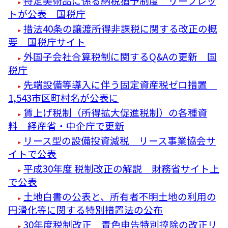
特定美術品に係る納税猶予制度 リーフレッ
トが公表 国税庁
措法40条の譲渡所得非課税に関する改正の概
要 国税庁サイト
外国子会社合算税制に関するQ&Aの更新 国
税庁
先端設備等導入に伴う固定資産税ゼロ措置
1,543市区町村名が公表に
賃上げ税制（所得拡大促進税制）の各種資
料 経産省・中企庁で更新
リース型の設備投資減税 リース事業協会サ
イトで公表
平成30年度 税制改正の解説 財務省サイト上
で公表
土地白書の公表と、所有者不明土地の利用の
円滑化等に関する特別措置法の公布
30年度税制改正 青色申告特別控除の改正リ