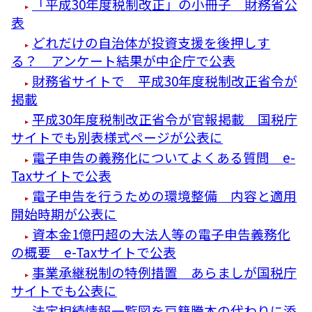
「平成30年度税制改正」の小冊子 財務省公
表
どれだけの自治体が投資支援を後押しす
る？ アンケート結果が中企庁で公表
財務省サイトで 平成30年度税制改正省令が
掲載
平成30年度税制改正省令が官報掲載 国税庁
サイトでも別表様式ページが公表に
電子申告の義務化についてよくある質問 e-
Taxサイトで公表
電子申告を行うための環境整備 内容と適用
開始時期が公表に
資本金1億円超の大法人等の電子申告義務化
の概要 e-Taxサイトで公表
事業承継税制の特例措置 あらましが国税庁
サイトでも公表に
法定相続情報一覧図を戸籍謄本の代わりに添