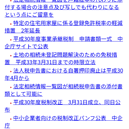
付する場合の注意点及び写しでも代わりになる
という点にご留意を
特定の住宅用家屋に係る登録免許税率の軽減
措置 2年延長
平成30年度事業承継税制 申請書類一式 中
企庁サイトで公表
土地の相続未登記問題解決のための免税措
置 平成33年3月31日までの時限立法
法人税申告書における自署押印廃止は平成30
年4月から
法定相続情報一覧図が相続税申告書の添付書
類として可能に
平成30年度税制改正 3月31日成立、同日公
布
中小企業者向けの税制改正パンフ公表 中企
庁