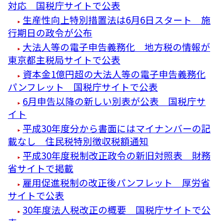
対応 国税庁サイトで公表
生産性向上特別措置法は6月6日スタート 施
行期日の政令が公布
大法人等の電子申告義務化 地方税の情報が
東京都主税局サイトで公表
資本金1億円超の大法人等の電子申告義務化
パンフレット 国税庁サイトで公表
6月申告以降の新しい別表が公表 国税庁サ
イト
平成30年度分から書面にはマイナンバーの記
載なし 住民税特別徴収税額通知
平成30年度税制改正政令の新旧対照表 財務
省サイトで掲載
雇用促進税制の改正後パンフレット 厚労省
サイトで公表
30年度法人税改正の概要 国税庁サイトで公