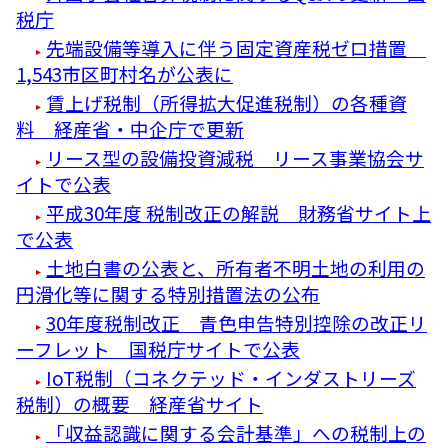
税庁
先端設備等導入に伴う固定資産税ゼロ措置
1,543市区町村名が公表に
賃上げ税制（所得拡大促進税制）の各種資
料 経産省・中企庁で更新
リース型の設備投資減税 リース事業協会サ
イトで公表
平成30年度 税制改正の解説 財務省サイト上
で公表
土地白書の公表と、所有者不明土地の利用の
円滑化等に関する特別措置法の公布
30年度税制改正 青色申告特別控除の改正リ
ーフレット 国税庁サイトで公表
IoT税制（コネクテッド・インダストリーズ
税制）の概要 経産省サイト
「収益認識に関する会計基準」への税制上の