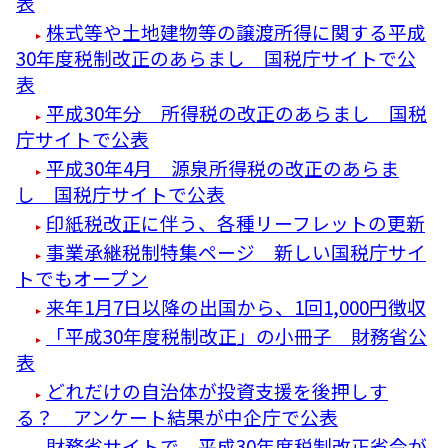
表
株式等や土地建物等の譲渡所得に関する平成
30年度税制改正のあらまし 国税庁サイトで公
表
平成30年分 所得税の改正のあらまし 国税
庁サイトで公表
平成30年4月 源泉所得税の改正のあらま
し 国税庁サイトで公表
印紙税改正に伴う、各種リーフレットの更新
事業承継税制特集ページ 新しい国税庁サイ
トでもオープン
来年1月7日以降の出国から、1回1,000円徴収
「平成30年度税制改正」の小冊子 財務省公
表
どれだけの自治体が投資支援を後押しす
る？ アンケート結果が中企庁で公表
財務省サイトで 平成30年度税制改正省令が