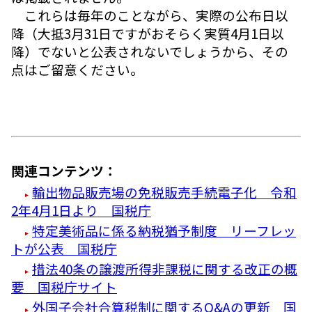
これらは毎年のことながら、実際の公布日以
降（大抵3月31日ですがおそらく実質4月1日以
降）でないと公表されないでしょうから、その
点はご留意ください。
関連コンテンツ：
輸出物品販売場の免税販売手続電子化 令和
2年4月1日より 国税庁
特定美術品に係る納税猶予制度 リーフレッ
トが公表 国税庁
措法40条の譲渡所得非課税に関する改正の概
要 国税庁サイト
外国子会社合算税制に関するQ&Aの更新 国