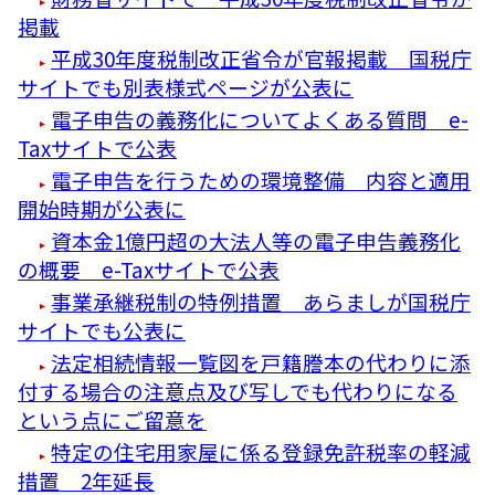
掲載
平成30年度税制改正省令が官報掲載 国税庁
サイトでも別表様式ページが公表に
電子申告の義務化についてよくある質問 e-
Taxサイトで公表
電子申告を行うための環境整備 内容と適用
開始時期が公表に
資本金1億円超の大法人等の電子申告義務化
の概要 e-Taxサイトで公表
事業承継税制の特例措置 あらましが国税庁
サイトでも公表に
法定相続情報一覧図を戸籍謄本の代わりに添
付する場合の注意点及び写しでも代わりになる
という点にご留意を
特定の住宅用家屋に係る登録免許税率の軽減
措置 2年延長