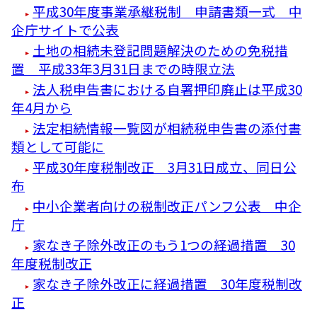
平成30年度事業承継税制 申請書類一式 中
企庁サイトで公表
土地の相続未登記問題解決のための免税措
置 平成33年3月31日までの時限立法
法人税申告書における自署押印廃止は平成30
年4月から
法定相続情報一覧図が相続税申告書の添付書
類として可能に
平成30年度税制改正 3月31日成立、同日公
布
中小企業者向けの税制改正パンフ公表 中企
庁
家なき子除外改正のもう1つの経過措置 30
年度税制改正
家なき子除外改正に経過措置 30年度税制改
正