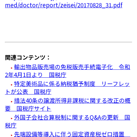
med/doctor/report/zeisei/20170828_31.pdf
関連コンテンツ：
輸出物品販売場の免税販売手続電子化 令和
2年4月1日より 国税庁
特定美術品に係る納税猶予制度 リーフレッ
トが公表 国税庁
措法40条の譲渡所得非課税に関する改正の概
要 国税庁サイト
外国子会社合算税制に関するQ&Aの更新 国
税庁
先端設備等導入に伴う固定資産税ゼロ措置