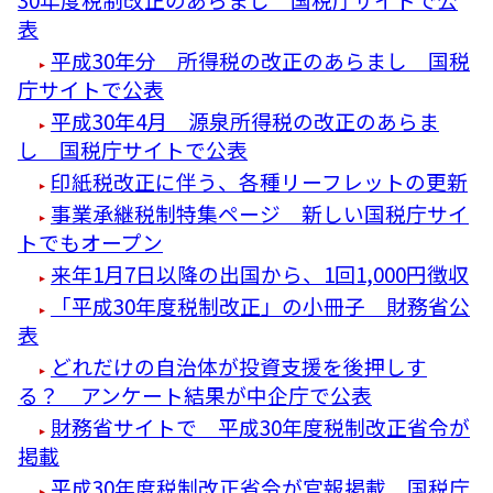
表
平成30年分 所得税の改正のあらまし 国税
庁サイトで公表
平成30年4月 源泉所得税の改正のあらま
し 国税庁サイトで公表
印紙税改正に伴う、各種リーフレットの更新
事業承継税制特集ページ 新しい国税庁サイ
トでもオープン
来年1月7日以降の出国から、1回1,000円徴収
「平成30年度税制改正」の小冊子 財務省公
表
どれだけの自治体が投資支援を後押しす
る？ アンケート結果が中企庁で公表
財務省サイトで 平成30年度税制改正省令が
掲載
平成30年度税制改正省令が官報掲載 国税庁