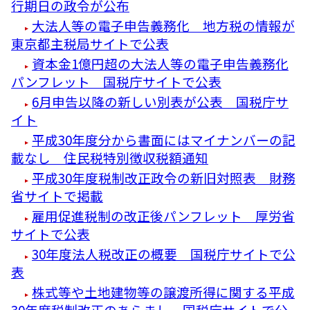
行期日の政令が公布
大法人等の電子申告義務化 地方税の情報が
東京都主税局サイトで公表
資本金1億円超の大法人等の電子申告義務化
パンフレット 国税庁サイトで公表
6月申告以降の新しい別表が公表 国税庁サ
イト
平成30年度分から書面にはマイナンバーの記
載なし 住民税特別徴収税額通知
平成30年度税制改正政令の新旧対照表 財務
省サイトで掲載
雇用促進税制の改正後パンフレット 厚労省
サイトで公表
30年度法人税改正の概要 国税庁サイトで公
表
株式等や土地建物等の譲渡所得に関する平成
30年度税制改正のあらまし 国税庁サイトで公