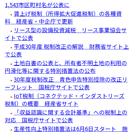
1,543市区町村名が公表に
賃上げ税制（所得拡大促進税制）の各種資
料 経産省・中企庁で更新
リース型の設備投資減税 リース事業協会サ
イトで公表
平成30年度 税制改正の解説 財務省サイト上
で公表
土地白書の公表と、所有者不明土地の利用の
円滑化等に関する特別措置法の公布
30年度税制改正 青色申告特別控除の改正リ
ーフレット 国税庁サイトで公表
IoT税制（コネクテッド・インダストリーズ
税制）の概要 経産省サイト
「収益認識に関する会計基準」への税制上の
対応 国税庁サイトで公表
生産性向上特別措置法は6月6日スタート 施