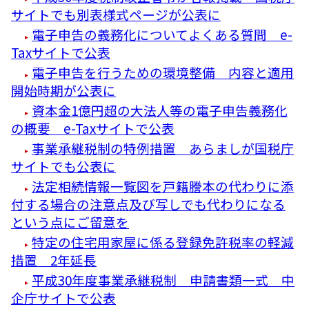
サイトでも別表様式ページが公表に
電子申告の義務化についてよくある質問 e-
Taxサイトで公表
電子申告を行うための環境整備 内容と適用
開始時期が公表に
資本金1億円超の大法人等の電子申告義務化
の概要 e-Taxサイトで公表
事業承継税制の特例措置 あらましが国税庁
サイトでも公表に
法定相続情報一覧図を戸籍謄本の代わりに添
付する場合の注意点及び写しでも代わりになる
という点にご留意を
特定の住宅用家屋に係る登録免許税率の軽減
措置 2年延長
平成30年度事業承継税制 申請書類一式 中
企庁サイトで公表