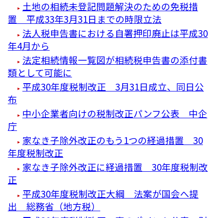
土地の相続未登記問題解決のための免税措
置 平成33年3月31日までの時限立法
法人税申告書における自署押印廃止は平成30
年4月から
法定相続情報一覧図が相続税申告書の添付書
類として可能に
平成30年度税制改正 3月31日成立、同日公
布
中小企業者向けの税制改正パンフ公表 中企
庁
家なき子除外改正のもう1つの経過措置 30
年度税制改正
家なき子除外改正に経過措置 30年度税制改
正
平成30年度税制改正大綱 法案が国会へ提
出 総務省（地方税）