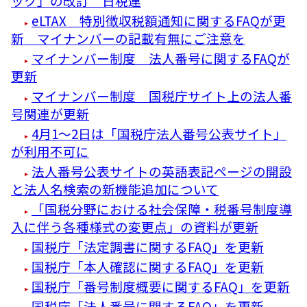
ック」の改訂 日税連
eLTAX 特別徴収税額通知に関するFAQが更
新 マイナンバーの記載有無にご注意を
マイナンバー制度 法人番号に関するFAQが
更新
マイナンバー制度 国税庁サイト上の法人番
号関連が更新
4月1～2日は「国税庁法人番号公表サイト」
が利用不可に
法人番号公表サイトの英語表記ページの開設
と法人名検索の新機能追加について
「国税分野における社会保障・税番号制度導
入に伴う各種様式の変更点」の資料が更新
国税庁「法定調書に関するFAQ」を更新
国税庁「本人確認に関するFAQ」を更新
国税庁「番号制度概要に関するFAQ」を更新
国税庁「法人番号に関するFAQ」を更新