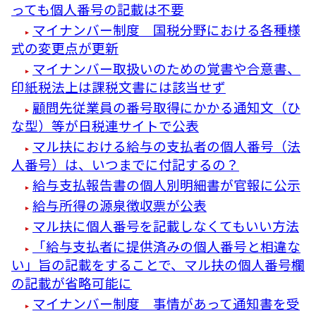
っても個人番号の記載は不要
マイナンバー制度 国税分野における各種様
式の変更点が更新
マイナンバー取扱いのための覚書や合意書、
印紙税法上は課税文書には該当せず
顧問先従業員の番号取得にかかる通知文（ひ
な型）等が日税連サイトで公表
マル扶における給与の支払者の個人番号（法
人番号）は、いつまでに付記するの？
給与支払報告書の個人別明細書が官報に公示
給与所得の源泉徴収票が公表
マル扶に個人番号を記載しなくてもいい方法
「給与支払者に提供済みの個人番号と相違な
い」旨の記載をすることで、マル扶の個人番号欄
の記載が省略可能に
マイナンバー制度 事情があって通知書を受