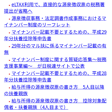
eLTAX利用で、直接的な源泉徴収票の税務署
提出が省略へ
源泉徴収事務・法定調書作成事務におけるマ
イナンバー制度のリーフレット
マイナンバー記載不要とするための、平成29
年分扶養控除等申告書
29年分のマル扶に係るマイナンバー記載の有
無
マイナンバー制度に関する質疑応答集～税務
支援事業編～ が日税連サイトで公表
マイナンバー記載不要とするための、平成28
年分扶養控除等申告書
給与所得の源泉徴収票の書き方 5人目以降
の扶養親族
給与所得の源泉徴収票の書き方 控除対象配
偶者・扶養親族（4人目まで）