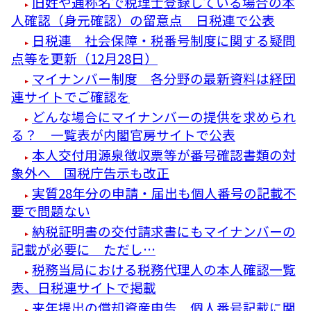
旧姓や通称名で税理士登録している場合の本
人確認（身元確認）の留意点 日税連で公表
日税連 社会保障・税番号制度に関する疑問
点等を更新（12月28日）
マイナンバー制度 各分野の最新資料は経団
連サイトでご確認を
どんな場合にマイナンバーの提供を求められ
る？ 一覧表が内閣官房サイトで公表
本人交付用源泉徴収票等が番号確認書類の対
象外へ 国税庁告示も改正
実質28年分の申請・届出も個人番号の記載不
要で問題ない
納税証明書の交付請求書にもマイナンバーの
記載が必要に ただし…
税務当局における税務代理人の本人確認一覧
表、日税連サイトで掲載
来年提出の償却資産申告 個人番号記載に関