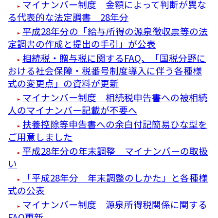
マイナンバー制度 金額によって判断が異な
る代表的な法定調書 28年分
平成28年分の「給与所得の源泉徴収票等の法
定調書の作成と提出の手引」が公表
相続税・贈与税に関するFAQ、「国税分野に
おける社会保障・税番号制度導入に伴う各種様
式の変更点」の資料が更新
マイナンバー制度 相続税申告書への被相続
人のマイナンバー記載が不要へ
扶養控除等申告書への余白付記簡易ひな型を
ご用意しました
平成28年分の年末調整 マイナンバーの取扱
い
「平成28年分 年末調整のしかた」と各種様
式の公表
マイナンバー制度 源泉所得税関係に関する
FAQ更新