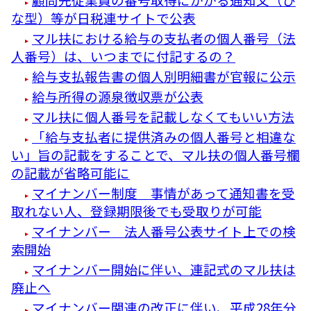
な型）等が日税連サイトで公表
マル扶における給与の支払者の個人番号（法
人番号）は、いつまでに付記するの？
給与支払報告書の個人別明細書が官報に公示
給与所得の源泉徴収票が公表
マル扶に個人番号を記載しなくてもいい方法
「給与支払者に提供済みの個人番号と相違な
い」旨の記載をすることで、マル扶の個人番号欄
の記載が省略可能に
マイナンバー制度 事情があって通知書を受
取れない人、登録期限後でも受取りが可能
マイナンバー 法人番号公表サイト上での検
索開始
マイナンバー開始に伴い、連記式のマル扶は
廃止へ
マイナンバー関連の改正に伴い、平成28年分