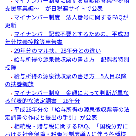
マイナンバー制度に関する質疑応答集～税務
支援事業編～ が日税連サイトで公表
マイナンバー制度 法人番号に関するFAQが
更新
マイナンバー記載不要とするための、平成28
年分扶養控除等申告書
29年分のマル扶、28年分との違い
給与所得の源泉徴収票の書き方 配偶者特別
控除
給与所得の源泉徴収票の書き方 5人目以降
の扶養親族
マイナンバー制度 金額によって判断が異な
る代表的な法定調書 28年分
平成28年分の「給与所得の源泉徴収票等の法
定調書の作成と提出の手引」が公表
相続税・贈与税に関するFAQ、「国税分野に
おける社会保障・税番号制度導入に伴う各種様