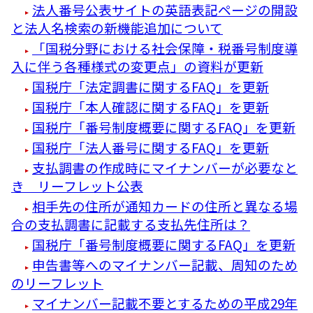
法人番号公表サイトの英語表記ページの開設
と法人名検索の新機能追加について
「国税分野における社会保障・税番号制度導
入に伴う各種様式の変更点」の資料が更新
国税庁「法定調書に関するFAQ」を更新
国税庁「本人確認に関するFAQ」を更新
国税庁「番号制度概要に関するFAQ」を更新
国税庁「法人番号に関するFAQ」を更新
支払調書の作成時にマイナンバーが必要なと
き リーフレット公表
相手先の住所が通知カードの住所と異なる場
合の支払調書に記載する支払先住所は？
国税庁「番号制度概要に関するFAQ」を更新
申告書等へのマイナンバー記載、周知のため
のリーフレット
マイナンバー記載不要とするための平成29年