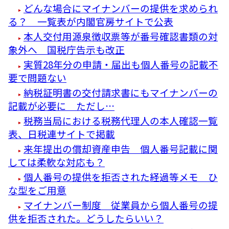
どんな場合にマイナンバーの提供を求められ
る？ 一覧表が内閣官房サイトで公表
本人交付用源泉徴収票等が番号確認書類の対
象外へ 国税庁告示も改正
実質28年分の申請・届出も個人番号の記載不
要で問題ない
納税証明書の交付請求書にもマイナンバーの
記載が必要に ただし…
税務当局における税務代理人の本人確認一覧
表、日税連サイトで掲載
来年提出の償却資産申告 個人番号記載に関
しては柔軟な対応も？
個人番号の提供を拒否された経過等メモ ひ
な型をご用意
マイナンバー制度 従業員から個人番号の提
供を拒否された。どうしたらいい？