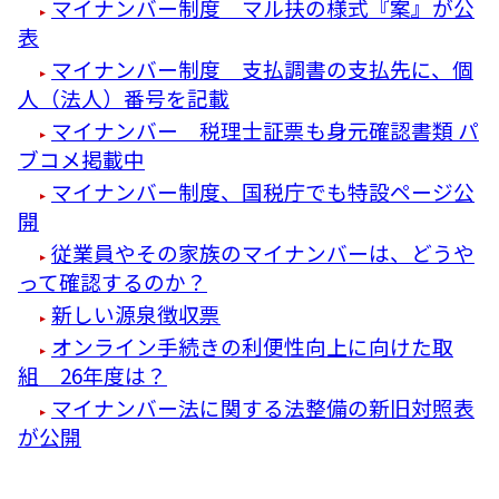
マイナンバー制度 マル扶の様式『案』が公
表
マイナンバー制度 支払調書の支払先に、個
人（法人）番号を記載
マイナンバー 税理士証票も身元確認書類 パ
ブコメ掲載中
マイナンバー制度、国税庁でも特設ページ公
開
従業員やその家族のマイナンバーは、どうや
って確認するのか？
新しい源泉徴収票
オンライン手続きの利便性向上に向けた取
組 26年度は？
マイナンバー法に関する法整備の新旧対照表
が公開