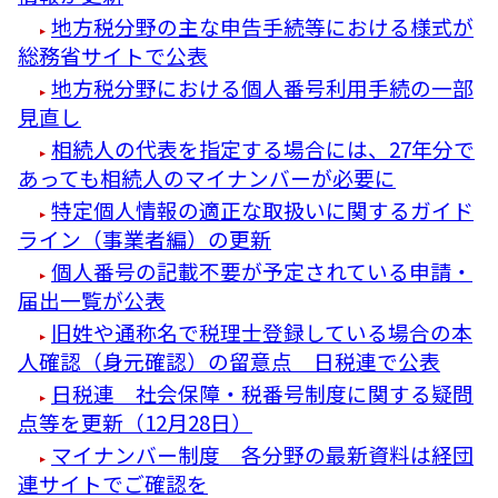
地方税分野の主な申告手続等における様式が
総務省サイトで公表
地方税分野における個人番号利用手続の一部
見直し
相続人の代表を指定する場合には、27年分で
あっても相続人のマイナンバーが必要に
特定個人情報の適正な取扱いに関するガイド
ライン（事業者編）の更新
個人番号の記載不要が予定されている申請・
届出一覧が公表
旧姓や通称名で税理士登録している場合の本
人確認（身元確認）の留意点 日税連で公表
日税連 社会保障・税番号制度に関する疑問
点等を更新（12月28日）
マイナンバー制度 各分野の最新資料は経団
連サイトでご確認を