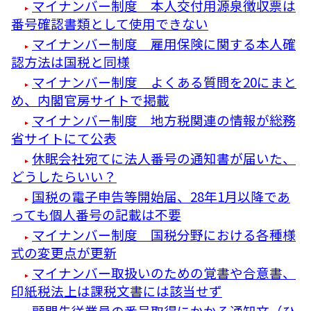
マイナンバー制度 本人交付用源泉徴収票は
番号確認書類として使用できない
マイナンバー制度 雇用保険に関する本人確
認方法は国税と同様
マイナンバー制度 よくある質問を20にまと
め、内閣官房サイトで掲載
マイナンバー制度 地方税関連の情報が総務
省サイトにて公表
休眠会社宛てに法人番号の通知書が届いた、
どうしたらいい？
国税の電子申告等開始届、28年1月以降であ
っても個人番号の記載は不要
マイナンバー制度 国税分野における各種様
式の変更点が更新
マイナンバー取扱いのための覚書や合意書、
印紙税法上は課税文書には該当せず
顧問先従業員の番号取得にかかる通知文（ひ