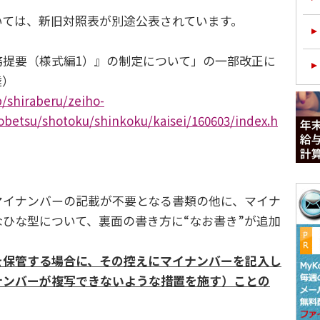
ては、新旧対照表が別途公表されています。
提要（様式編1）』の制定について」の一部改正に
達）
p/shiraberu/zeiho-
obetsu/shotoku/shinkoku/kaisei/160603/index.h
イナンバーの記載が不要となる書類の他に、マイナ
ひな型について、裏面の書き方に“なお書き”が追加
を保管する場合に、その控えにマイナンバーを記入し
ナンバーが複写できないような措置を施す）ことの