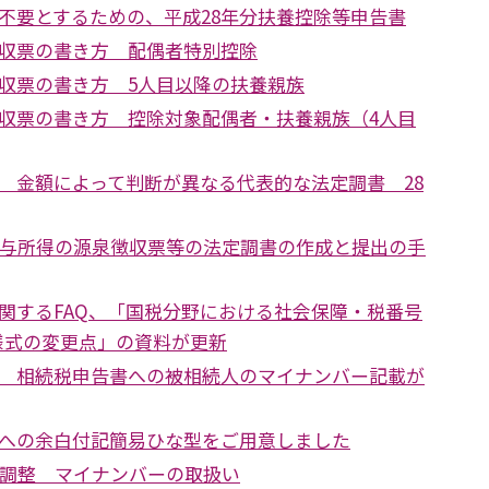
不要とするための、平成28年分扶養控除等申告書
収票の書き方 配偶者特別控除
収票の書き方 5人目以降の扶養親族
収票の書き方 控除対象配偶者・扶養親族（4人目
 金額によって判断が異なる代表的な法定調書 28
給与所得の源泉徴収票等の法定調書の作成と提出の手
関するFAQ、「国税分野における社会保障・税番号
様式の変更点」の資料が更新
 相続税申告書への被相続人のマイナンバー記載が
への余白付記簡易ひな型をご用意しました
末調整 マイナンバーの取扱い