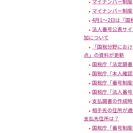
マイナンバー制度
マイナンバー制度
4月1～2日は「
法人番号公表サイ
加について
「国税分野におけ
点」の資料が更新
国税庁「法定調書
国税庁「本人確認
国税庁「番号制度
国税庁「法人番号
支払調書の作成時
相手先の住所が通
支払先住所は？
国税庁「番号制度