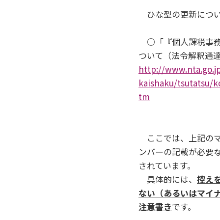
ひな型の更新につい
○「『個人課税事務
ついて（法令解釈通
http://www.nta.go.j
kaishaku/tsutatsu/k
tm
ここでは、上記のマ
ンバーの記載が必要な
されています。
具体的には、
控え
ない（あるいはマイ
注意書き
です。