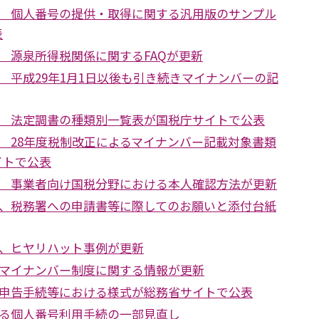
 個人番号の提供・取得に関する汎用版のサンプル
表
 源泉所得税関係に関するFAQが更新
 平成29年1月1日以後も引き続きマイナンバーの記
 法定調書の種類別一覧表が国税庁サイトで公表
 28年度税制改正によるマイナンバー記載対象書類
イトで公表
 事業者向け国税分野における本人確認方法が更新
、税務署への申請書等に際してのお願いと添付台紙
、ヒヤリハット事例が更新
マイナンバー制度に関する情報が更新
申告手続等における様式が総務省サイトで公表
る個人番号利用手続の一部見直し