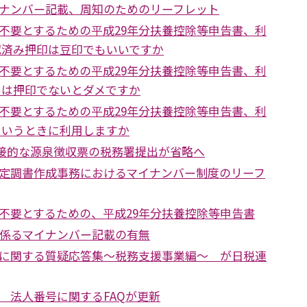
ナンバー記載、周知のためのリーフレット
不要とするための平成29年分扶養控除等申告書、利
認済み押印は豆印でもいいですか
不要とするための平成29年分扶養控除等申告書、利
白は押印でないとダメですか
不要とするための平成29年分扶養控除等申告書、利
ういうときに利用しますか
、直接的な源泉徴収票の税務署提出が省略へ
定調書作成事務におけるマイナンバー制度のリーフ
不要とするための、平成29年分扶養控除等申告書
に係るマイナンバー記載の有無
に関する質疑応答集～税務支援事業編～ が日税連
 法人番号に関するFAQが更新