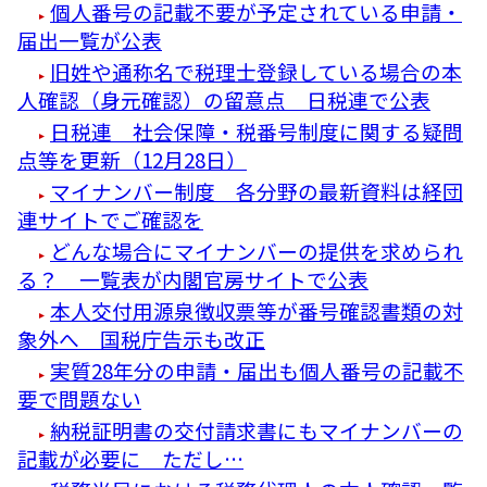
個人番号の記載不要が予定されている申請・
届出一覧が公表
旧姓や通称名で税理士登録している場合の本
人確認（身元確認）の留意点 日税連で公表
日税連 社会保障・税番号制度に関する疑問
点等を更新（12月28日）
マイナンバー制度 各分野の最新資料は経団
連サイトでご確認を
どんな場合にマイナンバーの提供を求められ
る？ 一覧表が内閣官房サイトで公表
本人交付用源泉徴収票等が番号確認書類の対
象外へ 国税庁告示も改正
実質28年分の申請・届出も個人番号の記載不
要で問題ない
納税証明書の交付請求書にもマイナンバーの
記載が必要に ただし…