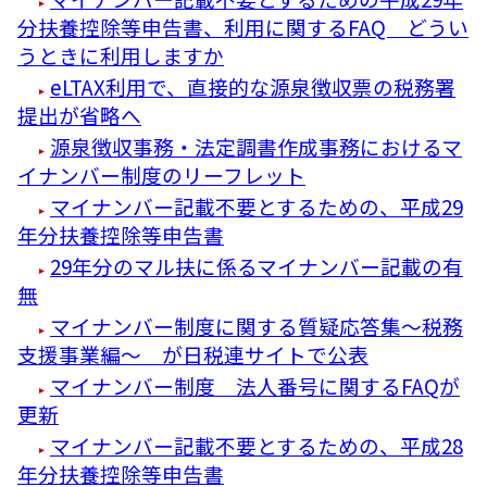
分扶養控除等申告書、利用に関するFAQ どうい
うときに利用しますか
eLTAX利用で、直接的な源泉徴収票の税務署
提出が省略へ
源泉徴収事務・法定調書作成事務におけるマ
イナンバー制度のリーフレット
マイナンバー記載不要とするための、平成29
年分扶養控除等申告書
29年分のマル扶に係るマイナンバー記載の有
無
マイナンバー制度に関する質疑応答集～税務
支援事業編～ が日税連サイトで公表
マイナンバー制度 法人番号に関するFAQが
更新
マイナンバー記載不要とするための、平成28
年分扶養控除等申告書