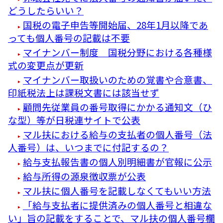
どうしたらいい？
国税の電子申告等開始届、28年1月以降であ
っても個人番号の記載は不要
マイナンバー制度 国税分野における各種様
式の変更点が更新
マイナンバー取扱いのための覚書や合意書、
印紙税法上は課税文書には該当せず
顧問先従業員の番号取得にかかる通知文（ひ
な型）等が日税連サイトで公表
マル扶における給与の支払者の個人番号（法
人番号）は、いつまでに付記するの？
給与支払報告書の個人別明細書が官報に公示
給与所得の源泉徴収票が公表
マル扶に個人番号を記載しなくてもいい方法
「給与支払者に提供済みの個人番号と相違な
い」旨の記載をすることで、マル扶の個人番号欄