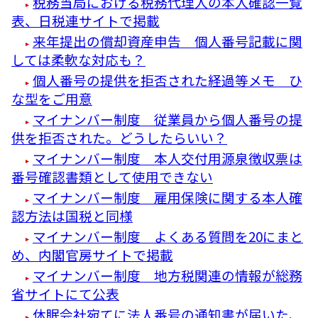
税務当局における税務代理人の本人確認一覧
表、日税連サイトで掲載
来年提出の償却資産申告 個人番号記載に関
しては柔軟な対応も？
個人番号の提供を拒否された経過等メモ ひ
な型をご用意
マイナンバー制度 従業員から個人番号の提
供を拒否された。どうしたらいい？
マイナンバー制度 本人交付用源泉徴収票は
番号確認書類として使用できない
マイナンバー制度 雇用保険に関する本人確
認方法は国税と同様
マイナンバー制度 よくある質問を20にまと
め、内閣官房サイトで掲載
マイナンバー制度 地方税関連の情報が総務
省サイトにて公表
休眠会社宛てに法人番号の通知書が届いた、