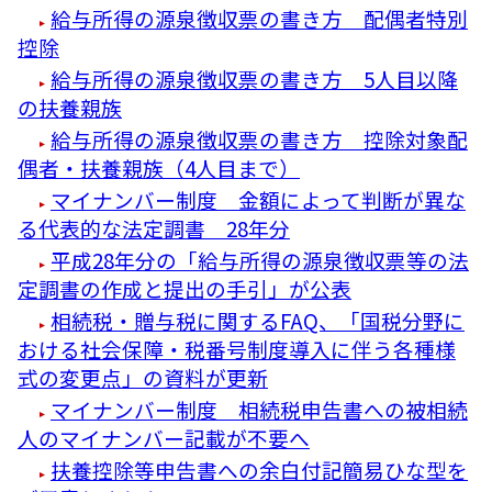
給与所得の源泉徴収票の書き方 配偶者特別
控除
給与所得の源泉徴収票の書き方 5人目以降
の扶養親族
給与所得の源泉徴収票の書き方 控除対象配
偶者・扶養親族（4人目まで）
マイナンバー制度 金額によって判断が異な
る代表的な法定調書 28年分
平成28年分の「給与所得の源泉徴収票等の法
定調書の作成と提出の手引」が公表
相続税・贈与税に関するFAQ、「国税分野に
おける社会保障・税番号制度導入に伴う各種様
式の変更点」の資料が更新
マイナンバー制度 相続税申告書への被相続
人のマイナンバー記載が不要へ
扶養控除等申告書への余白付記簡易ひな型を