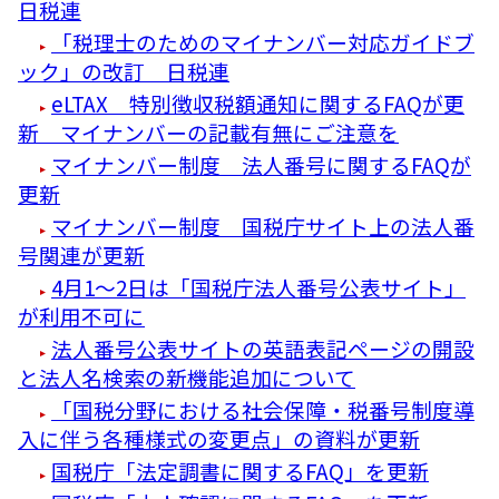
日税連
「税理士のためのマイナンバー対応ガイドブ
ック」の改訂 日税連
eLTAX 特別徴収税額通知に関するFAQが更
新 マイナンバーの記載有無にご注意を
マイナンバー制度 法人番号に関するFAQが
更新
マイナンバー制度 国税庁サイト上の法人番
号関連が更新
4月1～2日は「国税庁法人番号公表サイト」
が利用不可に
法人番号公表サイトの英語表記ページの開設
と法人名検索の新機能追加について
「国税分野における社会保障・税番号制度導
入に伴う各種様式の変更点」の資料が更新
国税庁「法定調書に関するFAQ」を更新