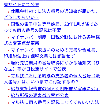
省サイトにて公表
休眠会社宛てに法人番号の通知書が届いた、
どうしたらいい？
国税の電子申告等開始届、28年1月以降であ
っても個人番号の記載は不要
マイナンバー制度 国税分野における各種様
式の変更点が更新
マイナンバー取扱いのための覚書や合意書、
印紙税法上は課税文書には該当せず
顧問先従業員の番号取得にかかる通知文（ひ
な型）等が日税連サイトで公表
マル扶における給与の支払者の個人番号（法
人番号）は、いつまでに付記するの？
給与支払報告書の個人別明細書が官報に公示
給与所得の源泉徴収票が公表
マル扶に個人番号を記載しなくてもいい方法