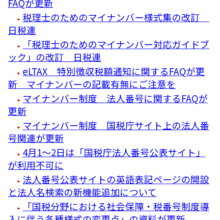
FAQが更新
税理士のためのマイナンバー様式集の改訂
日税連
「税理士のためのマイナンバー対応ガイドブ
ック」の改訂 日税連
eLTAX 特別徴収税額通知に関するFAQが更
新 マイナンバーの記載有無にご注意を
マイナンバー制度 法人番号に関するFAQが
更新
マイナンバー制度 国税庁サイト上の法人番
号関連が更新
4月1～2日は「国税庁法人番号公表サイト」
が利用不可に
法人番号公表サイトの英語表記ページの開設
と法人名検索の新機能追加について
「国税分野における社会保障・税番号制度導
入に伴う各種様式の変更点」の資料が更新