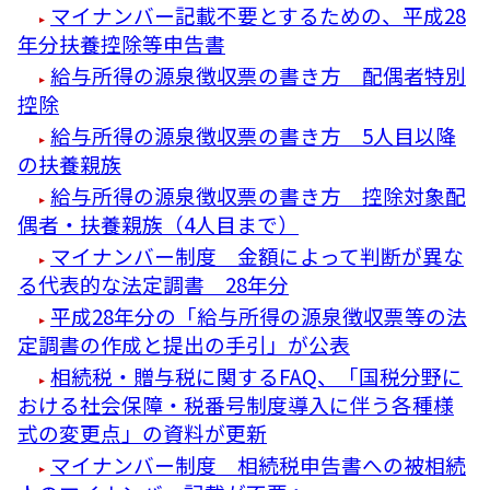
マイナンバー記載不要とするための、平成28
年分扶養控除等申告書
給与所得の源泉徴収票の書き方 配偶者特別
控除
給与所得の源泉徴収票の書き方 5人目以降
の扶養親族
給与所得の源泉徴収票の書き方 控除対象配
偶者・扶養親族（4人目まで）
マイナンバー制度 金額によって判断が異な
る代表的な法定調書 28年分
平成28年分の「給与所得の源泉徴収票等の法
定調書の作成と提出の手引」が公表
相続税・贈与税に関するFAQ、「国税分野に
おける社会保障・税番号制度導入に伴う各種様
式の変更点」の資料が更新
マイナンバー制度 相続税申告書への被相続