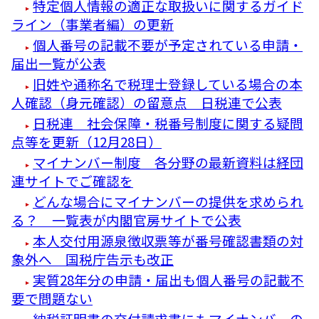
特定個人情報の適正な取扱いに関するガイド
ライン（事業者編）の更新
個人番号の記載不要が予定されている申請・
届出一覧が公表
旧姓や通称名で税理士登録している場合の本
人確認（身元確認）の留意点 日税連で公表
日税連 社会保障・税番号制度に関する疑問
点等を更新（12月28日）
マイナンバー制度 各分野の最新資料は経団
連サイトでご確認を
どんな場合にマイナンバーの提供を求められ
る？ 一覧表が内閣官房サイトで公表
本人交付用源泉徴収票等が番号確認書類の対
象外へ 国税庁告示も改正
実質28年分の申請・届出も個人番号の記載不
要で問題ない
納税証明書の交付請求書にもマイナンバーの