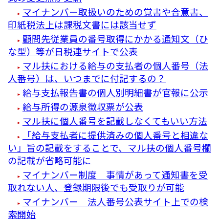
マイナンバー取扱いのための覚書や合意書、
印紙税法上は課税文書には該当せず
顧問先従業員の番号取得にかかる通知文（ひ
な型）等が日税連サイトで公表
マル扶における給与の支払者の個人番号（法
人番号）は、いつまでに付記するの？
給与支払報告書の個人別明細書が官報に公示
給与所得の源泉徴収票が公表
マル扶に個人番号を記載しなくてもいい方法
「給与支払者に提供済みの個人番号と相違な
い」旨の記載をすることで、マル扶の個人番号欄
の記載が省略可能に
マイナンバー制度 事情があって通知書を受
取れない人、登録期限後でも受取りが可能
マイナンバー 法人番号公表サイト上での検
索開始