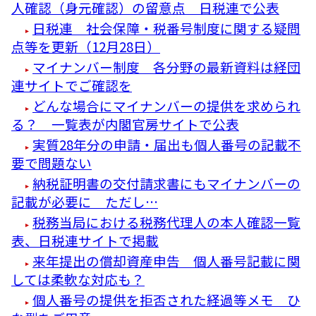
人確認（身元確認）の留意点 日税連で公表
日税連 社会保障・税番号制度に関する疑問
点等を更新（12月28日）
マイナンバー制度 各分野の最新資料は経団
連サイトでご確認を
どんな場合にマイナンバーの提供を求められ
る？ 一覧表が内閣官房サイトで公表
実質28年分の申請・届出も個人番号の記載不
要で問題ない
納税証明書の交付請求書にもマイナンバーの
記載が必要に ただし…
税務当局における税務代理人の本人確認一覧
表、日税連サイトで掲載
来年提出の償却資産申告 個人番号記載に関
しては柔軟な対応も？
個人番号の提供を拒否された経過等メモ ひ