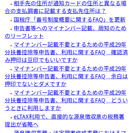
相手先の住所が通知カードの住所と異なる場
合の支払調書に記載する支払先住所は？
国税庁「番号制度概要に関するFAQ」を更新
申告書等へのマイナンバー記載、周知のため
のリーフレット
マイナンバー記載不要とするための平成29年
分扶養控除等申告書、利用に関するFAQ 確認済
み押印は豆印でもいいですか
マイナンバー記載不要とするための平成29年
分扶養控除等申告書、利用に関するFAQ 余白は
押印でないとダメですか
マイナンバー記載不要とするための平成29年
分扶養控除等申告書、利用に関するFAQ どうい
うときに利用しますか
eLTAX利用で、直接的な源泉徴収票の税務署
提出が省略へ
源泉徴収事務・法定調書作成事務におけるマ