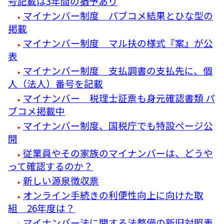
号記載は3年間の猶予あり
マイナンバー制度 パブコメ結果とひな型の
掲載
マイナンバー制度 マル扶の様式『案』が公
表
マイナンバー制度 支払調書の支払先に、個
人（法人）番号を記載
マイナンバー 税理士証票も身元確認書類 パ
ブコメ掲載中
マイナンバー制度、国税庁でも特設ページ公
開
従業員やその家族のマイナンバーは、どうや
って確認するのか？
新しい源泉徴収票
オンライン手続きの利便性向上に向けた取
組 26年度は？
マイナンバー法に関する法整備の新旧対照表