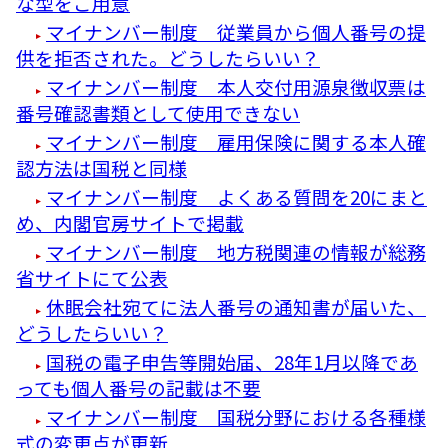
な型をご用意
マイナンバー制度 従業員から個人番号の提
供を拒否された。どうしたらいい？
マイナンバー制度 本人交付用源泉徴収票は
番号確認書類として使用できない
マイナンバー制度 雇用保険に関する本人確
認方法は国税と同様
マイナンバー制度 よくある質問を20にまと
め、内閣官房サイトで掲載
マイナンバー制度 地方税関連の情報が総務
省サイトにて公表
休眠会社宛てに法人番号の通知書が届いた、
どうしたらいい？
国税の電子申告等開始届、28年1月以降であ
っても個人番号の記載は不要
マイナンバー制度 国税分野における各種様
式の変更点が更新