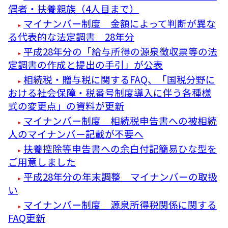
偶者・扶養親族（4人目まで）
マイナンバー制度 金額によって判断が異な
る代表的な法定調書 28年分
平成28年分の「給与所得の源泉徴収票等の法
定調書の作成と提出の手引」が公表
相続税・贈与税に関するFAQ、「国税分野に
おける社会保障・税番号制度導入に伴う各種様
式の変更点」の資料が更新
マイナンバー制度 相続税申告書への被相続
人のマイナンバー記載が不要へ
扶養控除等申告書への余白付記簡易ひな型を
ご用意しました
平成28年分の年末調整 マイナンバーの取扱
い
マイナンバー制度 源泉所得税関係に関する
FAQ更新