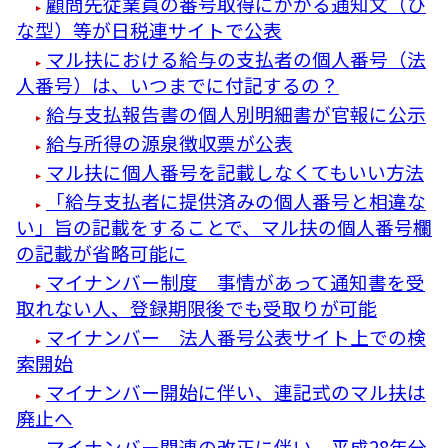
顧問先従業員の番号取得にかかる通知文（ひ
な型）等が日税連サイトで公表
マル扶における給与の支払者の個人番号（法
人番号）は、いつまでに付記するの？
給与支払報告書の個人別明細書が官報に公示
給与所得の源泉徴収票が公表
マル扶に個人番号を記載しなくてもいい方法
「給与支払者に提供済みの個人番号と相違な
い」旨の記載をすることで、マル扶の個人番号欄
の記載が省略可能に
マイナンバー制度 事情があって通知書を受
取れない人、登録期限後でも受取りが可能
マイナンバー 法人番号公表サイト上での検
索開始
マイナンバー開始に伴い、連記式のマル扶は
廃止へ
マイナンバー関連の改正に伴い、平成28年分