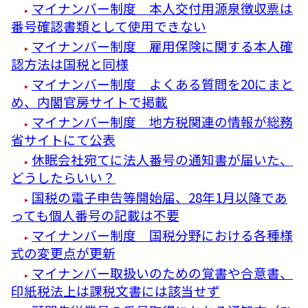
マイナンバー制度 本人交付用源泉徴収票は
番号確認書類として使用できない
マイナンバー制度 雇用保険に関する本人確
認方法は国税と同様
マイナンバー制度 よくある質問を20にまと
め、内閣官房サイトで掲載
マイナンバー制度 地方税関連の情報が総務
省サイトにて公表
休眠会社宛てに法人番号の通知書が届いた、
どうしたらいい？
国税の電子申告等開始届、28年1月以降であ
っても個人番号の記載は不要
マイナンバー制度 国税分野における各種様
式の変更点が更新
マイナンバー取扱いのための覚書や合意書、
印紙税法上は課税文書には該当せず