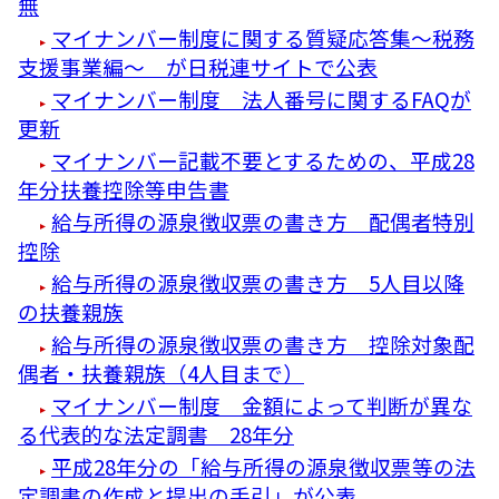
無
マイナンバー制度に関する質疑応答集～税務
支援事業編～ が日税連サイトで公表
マイナンバー制度 法人番号に関するFAQが
更新
マイナンバー記載不要とするための、平成28
年分扶養控除等申告書
給与所得の源泉徴収票の書き方 配偶者特別
控除
給与所得の源泉徴収票の書き方 5人目以降
の扶養親族
給与所得の源泉徴収票の書き方 控除対象配
偶者・扶養親族（4人目まで）
マイナンバー制度 金額によって判断が異な
る代表的な法定調書 28年分
平成28年分の「給与所得の源泉徴収票等の法
定調書の作成と提出の手引」が公表