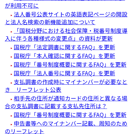
が利用不可に
法人番号公表サイトの英語表記ページの開設
と法人名検索の新機能追加について
「国税分野における社会保障・税番号制度導
入に伴う各種様式の変更点」の資料が更新
国税庁「法定調書に関するFAQ」を更新
国税庁「本人確認に関するFAQ」を更新
国税庁「番号制度概要に関するFAQ」を更新
国税庁「法人番号に関するFAQ」を更新
支払調書の作成時にマイナンバーが必要なと
き リーフレット公表
相手先の住所が通知カードの住所と異なる場
合の支払調書に記載する支払先住所は？
国税庁「番号制度概要に関するFAQ」を更新
申告書等へのマイナンバー記載、周知のため
のリーフレット