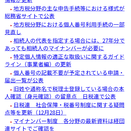
地方税分野の主な申告手続等における様式が
総務省サイトで公表
地方税分野における個人番号利用手続の一部
見直し
相続人の代表を指定する場合には、27年分で
あっても相続人のマイナンバーが必要に
特定個人情報の適正な取扱いに関するガイド
ライン（事業者編）の更新
個人番号の記載不要が予定されている申請・
届出一覧が公表
旧姓や通称名で税理士登録している場合の本
人確認（身元確認）の留意点 日税連で公表
日税連 社会保障・税番号制度に関する疑問
点等を更新（12月28日）
マイナンバー制度 各分野の最新資料は経団
連サイトでご確認を