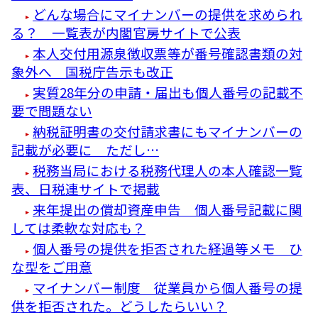
どんな場合にマイナンバーの提供を求められ
る？ 一覧表が内閣官房サイトで公表
本人交付用源泉徴収票等が番号確認書類の対
象外へ 国税庁告示も改正
実質28年分の申請・届出も個人番号の記載不
要で問題ない
納税証明書の交付請求書にもマイナンバーの
記載が必要に ただし…
税務当局における税務代理人の本人確認一覧
表、日税連サイトで掲載
来年提出の償却資産申告 個人番号記載に関
しては柔軟な対応も？
個人番号の提供を拒否された経過等メモ ひ
な型をご用意
マイナンバー制度 従業員から個人番号の提
供を拒否された。どうしたらいい？