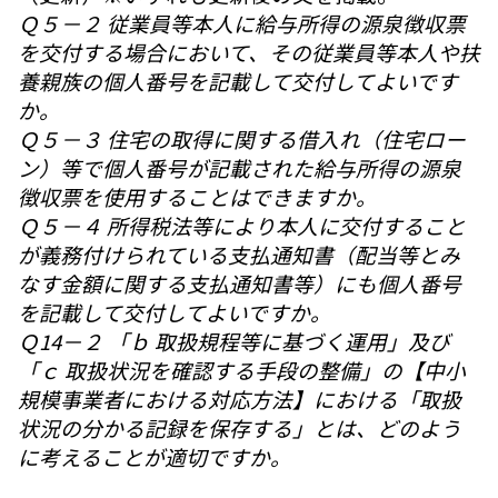
Ｑ５－２ 従業員等本人に給与所得の源泉徴収票
を交付する場合において、その従業員等本人や扶
養親族の個人番号を記載して交付してよいです
か。
Ｑ５－３ 住宅の取得に関する借入れ（住宅ロー
ン）等で個人番号が記載された給与所得の源泉
徴収票を使用することはできますか。
Ｑ５－４ 所得税法等により本人に交付すること
が義務付けられている支払通知書（配当等とみ
なす金額に関する支払通知書等）にも個人番号
を記載して交付してよいですか。
Ｑ14－２ 「ｂ 取扱規程等に基づく運用」及び
「ｃ 取扱状況を確認する手段の整備」の【中小
規模事業者における対応方法】における「取扱
状況の分かる記録を保存する」とは、どのよう
に考えることが適切ですか。