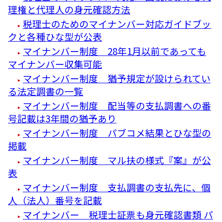
理権と代理人の身元確認方法
税理士のためのマイナンバー対応ガイドブッ
クと各種ひな型が公表
マイナンバー制度 28年1月以前であっても
マイナンバー収集可能
マイナンバー制度 猶予規定が設けられてい
る法定調書の一覧
マイナンバー制度 配当等の支払調書への番
号記載は3年間の猶予あり
マイナンバー制度 パブコメ結果とひな型の
掲載
マイナンバー制度 マル扶の様式『案』が公
表
マイナンバー制度 支払調書の支払先に、個
人（法人）番号を記載
マイナンバー 税理士証票も身元確認書類 パ