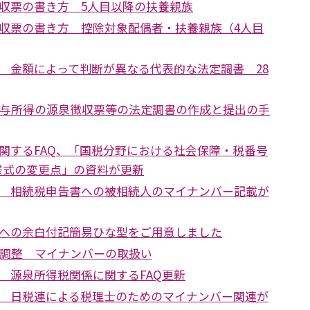
収票の書き方 5人目以降の扶養親族
収票の書き方 控除対象配偶者・扶養親族（4人目
 金額によって判断が異なる代表的な法定調書 28
給与所得の源泉徴収票等の法定調書の作成と提出の手
関するFAQ、「国税分野における社会保障・税番号
様式の変更点」の資料が更新
 相続税申告書への被相続人のマイナンバー記載が
への余白付記簡易ひな型をご用意しました
末調整 マイナンバーの取扱い
 源泉所得税関係に関するFAQ更新
 日税連による税理士のためのマイナンバー関連が