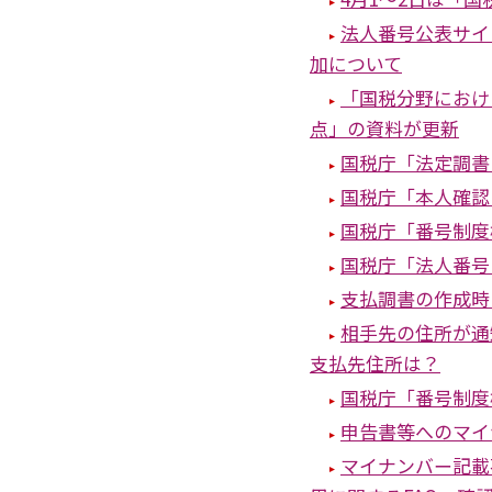
法人番号公表サイ
加について
「国税分野におけ
点」の資料が更新
国税庁「法定調書
国税庁「本人確認
国税庁「番号制度
国税庁「法人番号
支払調書の作成時
相手先の住所が通
支払先住所は？
国税庁「番号制度
申告書等へのマイ
マイナンバー記載