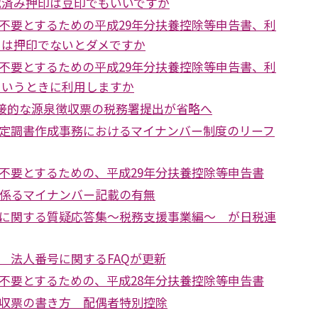
認済み押印は豆印でもいいですか
不要とするための平成29年分扶養控除等申告書、利
白は押印でないとダメですか
不要とするための平成29年分扶養控除等申告書、利
ういうときに利用しますか
、直接的な源泉徴収票の税務署提出が省略へ
定調書作成事務におけるマイナンバー制度のリーフ
不要とするための、平成29年分扶養控除等申告書
に係るマイナンバー記載の有無
に関する質疑応答集～税務支援事業編～ が日税連
 法人番号に関するFAQが更新
不要とするための、平成28年分扶養控除等申告書
収票の書き方 配偶者特別控除