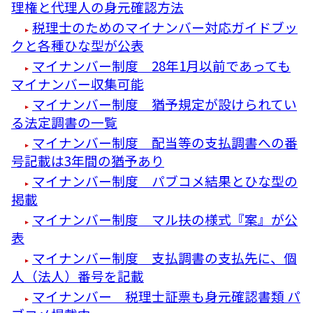
理権と代理人の身元確認方法
税理士のためのマイナンバー対応ガイドブッ
クと各種ひな型が公表
マイナンバー制度 28年1月以前であっても
マイナンバー収集可能
マイナンバー制度 猶予規定が設けられてい
る法定調書の一覧
マイナンバー制度 配当等の支払調書への番
号記載は3年間の猶予あり
マイナンバー制度 パブコメ結果とひな型の
掲載
マイナンバー制度 マル扶の様式『案』が公
表
マイナンバー制度 支払調書の支払先に、個
人（法人）番号を記載
マイナンバー 税理士証票も身元確認書類 パ