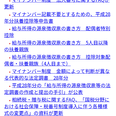
更新
マイナンバー記載不要とするための、平成28
年分扶養控除等申告書
給与所得の源泉徴収票の書き方 配偶者特別
控除
給与所得の源泉徴収票の書き方 5人目以降
の扶養親族
給与所得の源泉徴収票の書き方 控除対象配
偶者・扶養親族（4人目まで）
マイナンバー制度 金額によって判断が異な
る代表的な法定調書 28年分
平成28年分の「給与所得の源泉徴収票等の法
定調書の作成と提出の手引」が公表
相続税・贈与税に関するFAQ、「国税分野に
おける社会保障・税番号制度導入に伴う各種様
式の変更点」の資料が更新