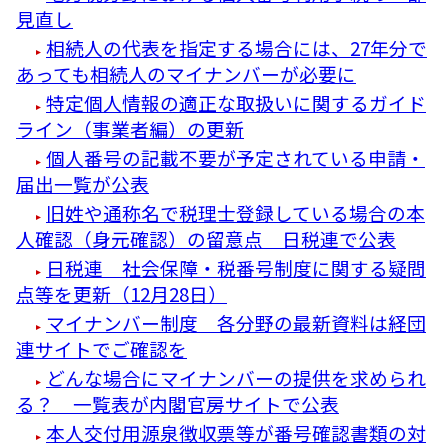
見直し
相続人の代表を指定する場合には、27年分で
あっても相続人のマイナンバーが必要に
特定個人情報の適正な取扱いに関するガイド
ライン（事業者編）の更新
個人番号の記載不要が予定されている申請・
届出一覧が公表
旧姓や通称名で税理士登録している場合の本
人確認（身元確認）の留意点 日税連で公表
日税連 社会保障・税番号制度に関する疑問
点等を更新（12月28日）
マイナンバー制度 各分野の最新資料は経団
連サイトでご確認を
どんな場合にマイナンバーの提供を求められ
る？ 一覧表が内閣官房サイトで公表
本人交付用源泉徴収票等が番号確認書類の対