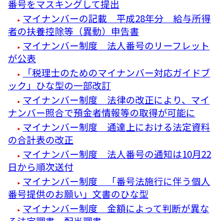
番号をマスキングして提出
マイナンバーの記載 平成28年分 給与所得
者の扶養控除等（異動）申告書
マイナンバー制度 法人番号のリーフレット
が公表
「税理士のためのマイナンバー対応ガイドブ
ック」ひな型の一部改訂
マイナンバー制度 法律の改正により、マイ
ナンバー照合で預金者情報等の取得が可能に
マイナンバー制度 通達上における法定資料
の合計表の改正
マイナンバー制度 法人番号の通知は10月22
日から順次送付
マイナンバー制度 「番号法施行に伴う個人
番号提供のお願い」文書のひな型
マイナンバー制度 金額によって判断が異な
る法定調書 配当調書