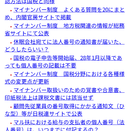
認方法は国税と同様
マイナンバー制度 よくある質問を20にまと
め、内閣官房サイトで掲載
マイナンバー制度 地方税関連の情報が総務
省サイトにて公表
休眠会社宛てに法人番号の通知書が届いた、
どうしたらいい？
国税の電子申告等開始届、28年1月以降であ
っても個人番号の記載は不要
マイナンバー制度 国税分野における各種様
式の変更点が更新
マイナンバー取扱いのための覚書や合意書、
印紙税法上は課税文書には該当せず
顧問先従業員の番号取得にかかる通知文（ひ
な型）等が日税連サイトで公表
マル扶における給与の支払者の個人番号（法
人番号）は、いつまでに付記するの？