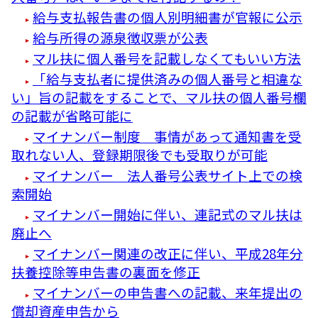
給与支払報告書の個人別明細書が官報に公示
給与所得の源泉徴収票が公表
マル扶に個人番号を記載しなくてもいい方法
「給与支払者に提供済みの個人番号と相違な
い」旨の記載をすることで、マル扶の個人番号欄
の記載が省略可能に
マイナンバー制度 事情があって通知書を受
取れない人、登録期限後でも受取りが可能
マイナンバー 法人番号公表サイト上での検
索開始
マイナンバー開始に伴い、連記式のマル扶は
廃止へ
マイナンバー関連の改正に伴い、平成28年分
扶養控除等申告書の裏面を修正
マイナンバーの申告書への記載、来年提出の
償却資産申告から