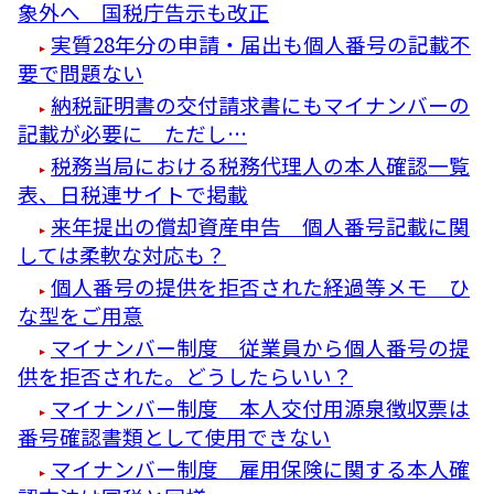
象外へ 国税庁告示も改正
実質28年分の申請・届出も個人番号の記載不
要で問題ない
納税証明書の交付請求書にもマイナンバーの
記載が必要に ただし…
税務当局における税務代理人の本人確認一覧
表、日税連サイトで掲載
来年提出の償却資産申告 個人番号記載に関
しては柔軟な対応も？
個人番号の提供を拒否された経過等メモ ひ
な型をご用意
マイナンバー制度 従業員から個人番号の提
供を拒否された。どうしたらいい？
マイナンバー制度 本人交付用源泉徴収票は
番号確認書類として使用できない
マイナンバー制度 雇用保険に関する本人確