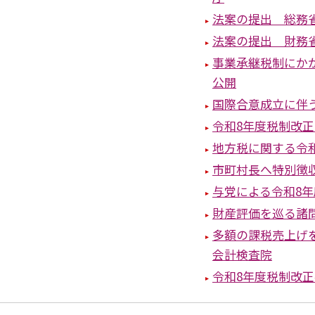
法案の提出 総務
法案の提出 財務
事業承継税制にか
公開
国際合意成立に伴
令和8年度税制改
地方税に関する令
市町村長へ特別徴
与党による令和8
財産評価を巡る諸
多額の課税売上げ
会計検査院
令和8年度税制改