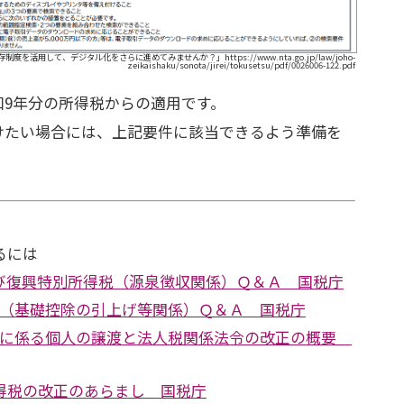
を活用して、デジタル化をさらに進めてみませんか？」https://www.nta.go.jp/law/joho-
zeikaishaku/sonota/jirei/tokusetsu/pdf/0026006-122.pdf
和9年分の所得税からの適用です。
けたい場合には、上記要件に該当できるよう準備を
るには
び復興特別所得税（源泉徴収関係）Ｑ＆Ａ 国税庁
正（基礎控除の引上げ等関係）Ｑ＆Ａ 国税庁
正に係る個人の譲渡と法人税関係法令の改正の概要
所得税の改正のあらまし 国税庁