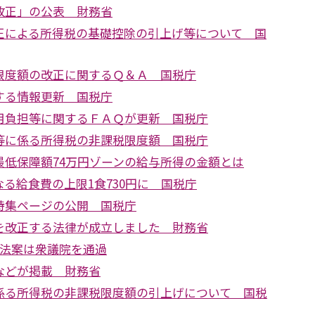
改正」の公表 財務省
正による所得税の基礎控除の引上げ等について 国
限度額の改正に関するＱ＆Ａ 国税庁
する情報更新 国税庁
用負担等に関するＦＡＱが更新 国税庁
等に係る所得税の非課税限度額 国税庁
最低保障額74万円ゾーンの給与所得の金額とは
る給食費の上限1食730円に 国税庁
特集ページの公開 国税庁
を改正する法律が成立しました 財務省
正法案は衆議院を通過
などが掲載 財務省
係る所得税の非課税限度額の引上げについて 国税