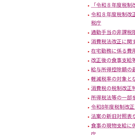
「令和８年度税制
令和８年度税制改
税庁
通勤手当の非課税
消費税法改正に関
在宅勤務に係る費
改正後の食事支給
給与所得控除額の
軽減税率の対象とな
消費税の税制改正
所得税法等の一部
令和8年度税制改
法案の新旧対照表
食事の現物支給に
庁