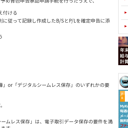
、予め青色申告承認申請手続を行ったうえで、
え付ける
に従って記録し作成したB/SとP/Lを確定申告に添
う
簿」or「デジタルシームレス保存」のいずれかの要
す。
シームレス保存」は、電子取引データ保存の要件を満
ります。