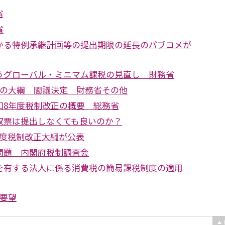
省
省
かる特例承継計画等の提出期限の延長のパブコメが
うグローバル・ミニマム課税の見直し 財務省
正の大綱 閣議決定 財務省その他
和8年度税制改正の概要 総務省
収票は提出しなくても良いのか？
年度税制改正大綱が公表
問題 内閣府税制調査会
を有する法人に係る消費税の簡易課税制度の適用
正要望