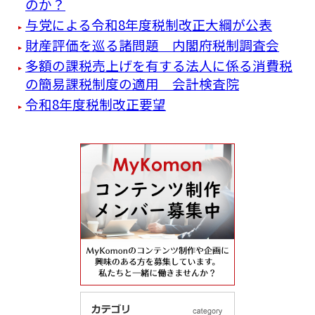
のか？
与党による令和8年度税制改正大綱が公表
財産評価を巡る諸問題 内閣府税制調査会
多額の課税売上げを有する法人に係る消費税
の簡易課税制度の適用 会計検査院
令和8年度税制改正要望