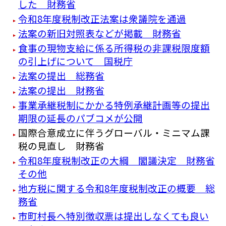
した 財務省
令和8年度税制改正法案は衆議院を通過
法案の新旧対照表などが掲載 財務省
食事の現物支給に係る所得税の非課税限度額
の引上げについて 国税庁
法案の提出 総務省
法案の提出 財務省
事業承継税制にかかる特例承継計画等の提出
期限の延長のパブコメが公開
国際合意成立に伴うグローバル・ミニマム課
税の見直し 財務省
令和8年度税制改正の大綱 閣議決定 財務省
その他
地方税に関する令和8年度税制改正の概要 総
務省
市町村長へ特別徴収票は提出しなくても良い