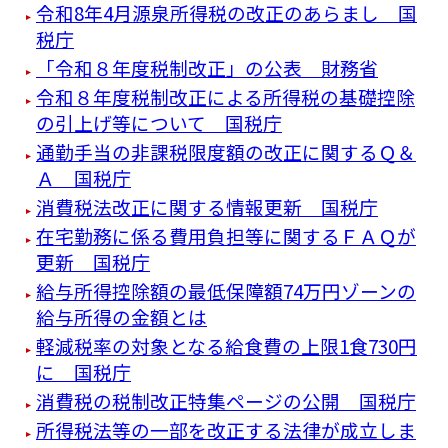
令和8年4月源泉所得税の改正のあらまし 国
税庁
「令和８年度税制改正」の公表 財務省
令和８年度税制改正による所得税の基礎控除
の引上げ等について 国税庁
通勤手当の非課税限度額の改正に関するＱ＆
Ａ 国税庁
消費税法改正に関する情報更新 国税庁
在宅勤務に係る費用負担等に関するＦＡＱが
更新 国税庁
給与所得控除額の最低保障額74万円ゾーンの
給与所得の金額とは
軽減税率の対象となる給食費の上限1食730円
に 国税庁
消費税の税制改正特集ページの公開 国税庁
所得税法等の一部を改正する法律が成立しま