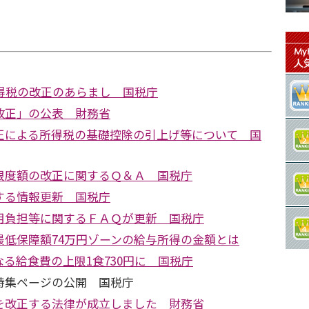
所得税の改正のあらまし 国税庁
改正」の公表 財務省
正による所得税の基礎控除の引上げ等について 国
限度額の改正に関するＱ＆Ａ 国税庁
する情報更新 国税庁
用負担等に関するＦＡＱが更新 国税庁
最低保障額74万円ゾーンの給与所得の金額とは
る給食費の上限1食730円に 国税庁
特集ページの公開 国税庁
を改正する法律が成立しました 財務省