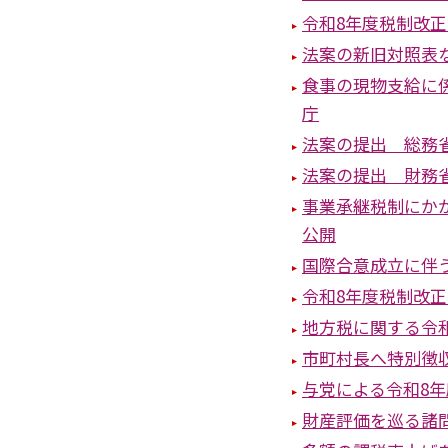
令和8年度税制改
法案の新旧対照表
食事の現物支給に
庁
法案の提出 総務
法案の提出 財務
事業承継税制にか
公開
国際合意成立に伴
令和8年度税制改
地方税に関する令
市町村長へ特別徴
与党による令和8
財産評価を巡る諸