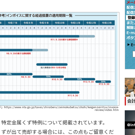
www.nta.go.jp/taxes/shiraberu/zeimokubetsu/shohi/keigenzeiritsu/invoice-
review/index.htm
、特定金属くず特例について掲載されています。
くずが出て売却する場合には、この点もご留意くだ