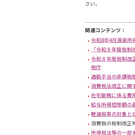
さい。
関連コンテンツ：
令和8年4月源泉
「令和８年度税制
令和８年度税制改
税庁
通勤手当の非課税
消費税法改正に関
在宅勤務に係る費
給与所得控除額の
軽減税率の対象とな
消費税の税制改正
所得税法等の一部