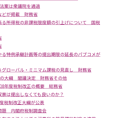
正法案は衆議院を通過
などが掲載 財務省
係る所得税の非課税限度額の引上げについて 国税
省
省
かる特例承継計画等の提出期限の延長のパブコメが
うグローバル・ミニマム課税の見直し 財務省
正の大綱 閣議決定 財務省その他
和8年度税制改正の概要 総務省
収票は提出しなくても良いのか？
年度税制改正大綱が公表
問題 内閣府税制調査会