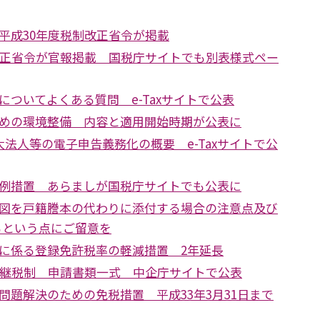
平成30年度税制改正省令が掲載
改正省令が官報掲載 国税庁サイトでも別表様式ペー
についてよくある質問 e-Taxサイトで公表
めの環境整備 内容と適用開始時期が公表に
大法人等の電子申告義務化の概要 e-Taxサイトで公
例措置 あらましが国税庁サイトでも公表に
図を戸籍謄本の代わりに添付する場合の注意点及び
るという点にご留意を
に係る登録免許税率の軽減措置 2年延長
承継税制 申請書類一式 中企庁サイトで公表
問題解決のための免税措置 平成33年3月31日まで