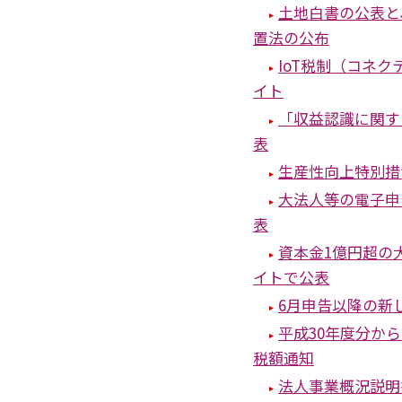
土地白書の公表と
置法の公布
IoT税制（コネ
イト
「収益認識に関す
表
生産性向上特別措
大法人等の電子申
表
資本金1億円超の
イトで公表
6月申告以降の新
平成30年度分か
税額通知
法人事業概況説明