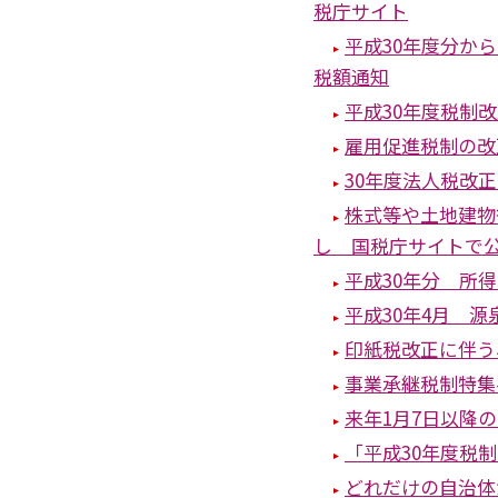
税庁サイト
平成30年度分か
税額通知
平成30年度税制
雇用促進税制の改
30年度法人税改
株式等や土地建物
し 国税庁サイトで
平成30年分 所
平成30年4月 
印紙税改正に伴う
事業承継税制特集
来年1月7日以降の
「平成30年度税
どれだけの自治体