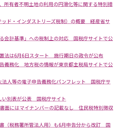
、所有者不明土地の利用の円滑化等に関する特別措
クテッド・インダストリーズ税制）の概要 経産省サ
る会計基準」への税制上の対応 国税庁サイトで公
置法は6月6日スタート 施行期日の政令が公布
告義務化 地方税の情報が東京都主税局サイトで公
大法人等の電子申告義務化パンフレット 国税庁サ
しい別表が公表 国税庁サイト
ら書面にはマイナンバーの記載なし 住民税特別徴収
書（税務署所管法人用）も6月申告分から改訂 国