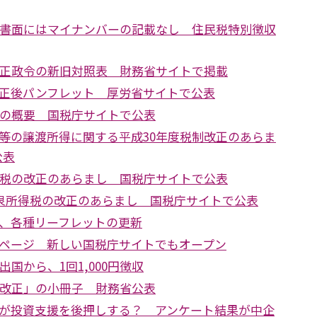
ら書面にはマイナンバーの記載なし 住民税特別徴収
改正政令の新旧対照表 財務省サイトで掲載
正後パンフレット 厚労省サイトで公表
正の概要 国税庁サイトで公表
等の譲渡所得に関する平成30年度税制改正のあらま
公表
得税の改正のあらまし 国税庁サイトで公表
源泉所得税の改正のあらまし 国税庁サイトで公表
、各種リーフレットの更新
ページ 新しい国税庁サイトでもオープン
出国から、1回1,000円徴収
制改正」の小冊子 財務省公表
が投資支援を後押しする？ アンケート結果が中企