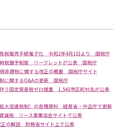
免税販売手続電子化 令和2年4月1日より 国税庁
納税猶予制度 リーフレットが公表 国税庁
所得非課税に関する改正の概要 国税庁サイト
制に関するQ&Aの更新 国税庁
伴う固定資産税ゼロ措置 1,543市区町村名が公表
拡大促進税制）の各種資料 経産省・中企庁で更新
資減税 リース事業協会サイトで公表
制改正の解説 財務省サイト上で公表