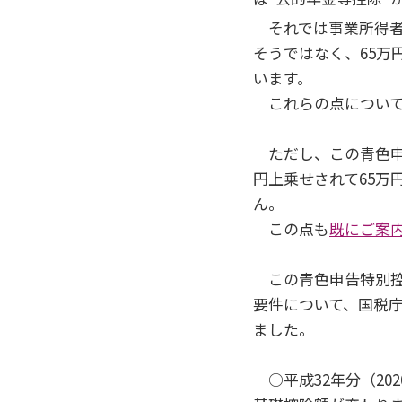
それでは事業所得者
そうではなく、65万
います。
これらの点につい
ただし、この青色申
円上乗せされて65万
ん。
この点も
既にご案
この青色申告特別控
要件について、国税
ました。
○平成32年分（20