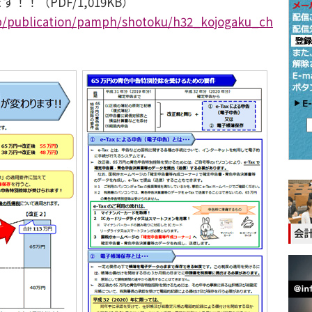
！（PDF/1,019KB）
jp/publication/pamph/shotoku/h32_kojogaku_ch