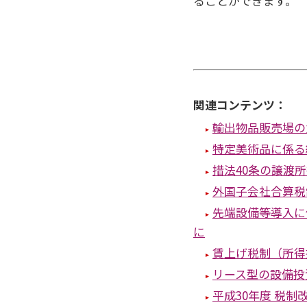
ることができます。
関連コンテンツ：
輸出物品販売場の
特定美術品に係る
措法40条の譲渡
外国子会社合算税
先端設備等導入に
に
賃上げ税制（所得
リース型の設備投
平成30年度 税