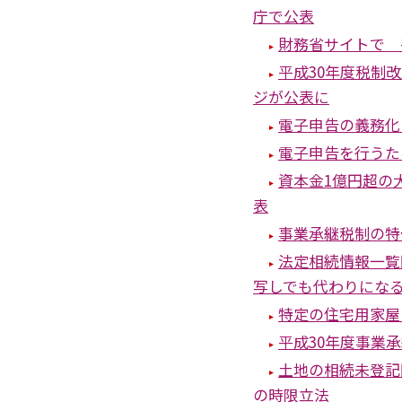
庁で公表
財務省サイトで 
平成30年度税制
ジが公表に
電子申告の義務化
電子申告を行うた
資本金1億円超の
表
事業承継税制の特
法定相続情報一覧
写しでも代わりにな
特定の住宅用家屋
平成30年度事業
土地の相続未登記
の時限立法