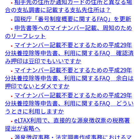
相手先の住所が通知カードの住所と異なる場
合の支払調書に記載する支払先住所は？
国税庁「番号制度概要に関するFAQ」を更新
申告書等へのマイナンバー記載、周知のため
のリーフレット
マイナンバー記載不要とするための平成29年
分扶養控除等申告書、利用に関するFAQ 確認済
み押印は豆印でもいいですか
マイナンバー記載不要とするための平成29年
分扶養控除等申告書、利用に関するFAQ 余白は
押印でないとダメですか
マイナンバー記載不要とするための平成29年
分扶養控除等申告書、利用に関するFAQ どうい
うときに利用しますか
eLTAX利用で、直接的な源泉徴収票の税務署
提出が省略へ
源泉徴収事務・法定調書作成事務におけるマ