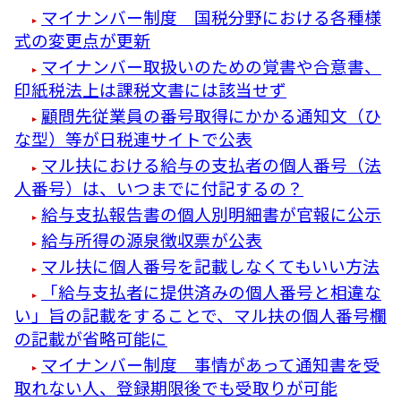
マイナンバー制度 国税分野における各種様
式の変更点が更新
マイナンバー取扱いのための覚書や合意書、
印紙税法上は課税文書には該当せず
顧問先従業員の番号取得にかかる通知文（ひ
な型）等が日税連サイトで公表
マル扶における給与の支払者の個人番号（法
人番号）は、いつまでに付記するの？
給与支払報告書の個人別明細書が官報に公示
給与所得の源泉徴収票が公表
マル扶に個人番号を記載しなくてもいい方法
「給与支払者に提供済みの個人番号と相違な
い」旨の記載をすることで、マル扶の個人番号欄
の記載が省略可能に
マイナンバー制度 事情があって通知書を受
取れない人、登録期限後でも受取りが可能