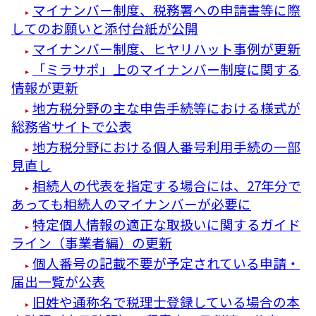
マイナンバー制度、税務署への申請書等に際
してのお願いと添付台紙が公開
マイナンバー制度、ヒヤリハット事例が更新
「ミラサポ」上のマイナンバー制度に関する
情報が更新
地方税分野の主な申告手続等における様式が
総務省サイトで公表
地方税分野における個人番号利用手続の一部
見直し
相続人の代表を指定する場合には、27年分で
あっても相続人のマイナンバーが必要に
特定個人情報の適正な取扱いに関するガイド
ライン（事業者編）の更新
個人番号の記載不要が予定されている申請・
届出一覧が公表
旧姓や通称名で税理士登録している場合の本