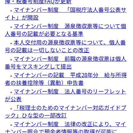
障・税番号制度FAQが更新
マイナンバー制度 「国税庁法人番号公表サ
イト」が開設
マイナンバー制度 源泉徴収票等について個
人番号の記載が必要となる基準
本人交付用の源泉徴収票等について、個人番
号の記載は一切しないことの改正
マイナンバー制度 前職の源泉徴収票は個人
番号をマスキングして提出
マイナンバーの記載 平成28年分 給与所得
者の扶養控除等（異動）申告書
マイナンバー制度 法人番号のリーフレット
が公表
「税理士のためのマイナンバー対応ガイドブ
ック」ひな型の一部改訂
マイナンバー制度 法律の改正により、マイ
ナンバー照合で預金者情報等の取得が可能に