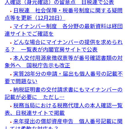
人確認（身元確認）の留意点 日税連で公表
日税連 社会保障・税番号制度に関する疑問
点等を更新（12月28日）
マイナンバー制度 各分野の最新資料は経団
連サイトでご確認を
どんな場合にマイナンバーの提供を求められ
る？ 一覧表が内閣官房サイトで公表
本人交付用源泉徴収票等が番号確認書類の対
象外へ 国税庁告示も改正
実質28年分の申請・届出も個人番号の記載不
要で問題ない
納税証明書の交付請求書にもマイナンバーの
記載が必要に ただし…
税務当局における税務代理人の本人確認一覧
表、日税連サイトで掲載
来年提出の償却資産申告 個人番号記載に関
しては柔軟な対応も？