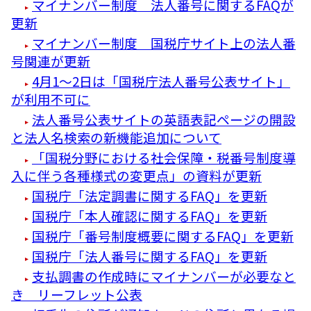
マイナンバー制度 法人番号に関するFAQが
更新
マイナンバー制度 国税庁サイト上の法人番
号関連が更新
4月1～2日は「国税庁法人番号公表サイト」
が利用不可に
法人番号公表サイトの英語表記ページの開設
と法人名検索の新機能追加について
「国税分野における社会保障・税番号制度導
入に伴う各種様式の変更点」の資料が更新
国税庁「法定調書に関するFAQ」を更新
国税庁「本人確認に関するFAQ」を更新
国税庁「番号制度概要に関するFAQ」を更新
国税庁「法人番号に関するFAQ」を更新
支払調書の作成時にマイナンバーが必要なと
き リーフレット公表