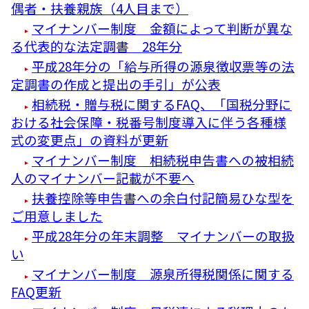
偶者・扶養親族（4人目まで）
マイナンバー制度 金額によって判断が異な
る代表的な法定調書 28年分
平成28年分の「給与所得の源泉徴収票等の法
定調書の作成と提出の手引」が公表
相続税・贈与税に関するFAQ、「国税分野に
おける社会保障・税番号制度導入に伴う各種様
式の変更点」の資料が更新
マイナンバー制度 相続税申告書への被相続
人のマイナンバー記載が不要へ
扶養控除等申告書への余白付記簡易ひな型を
ご用意しました
平成28年分の年末調整 マイナンバーの取扱
い
マイナンバー制度 源泉所得税関係に関する
FAQ更新