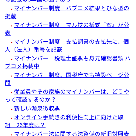
マイナンバー制度 パブコメ結果とひな型の
掲載
マイナンバー制度 マル扶の様式『案』が公
表
マイナンバー制度 支払調書の支払先に、個
人（法人）番号を記載
マイナンバー 税理士証票も身元確認書類 パ
ブコメ掲載中
マイナンバー制度、国税庁でも特設ページ公
開
従業員やその家族のマイナンバーは、どうや
って確認するのか？
新しい源泉徴収票
オンライン手続きの利便性向上に向けた取
組 26年度は？
マイナンバー法に関する法整備の新旧対照表