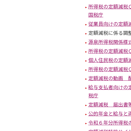
所得税の定額減税
国税庁
従業員向けの定額
定額減税に係る調
源泉所得税関係様
所得税の定額減税Ｑ
個人住民税の定額
所得税の定額減税Ｑ
定額減税の動画 
給与支払者向けの
税庁
定額減税 届出書
公的年金と給与と
令和６年分所得税の