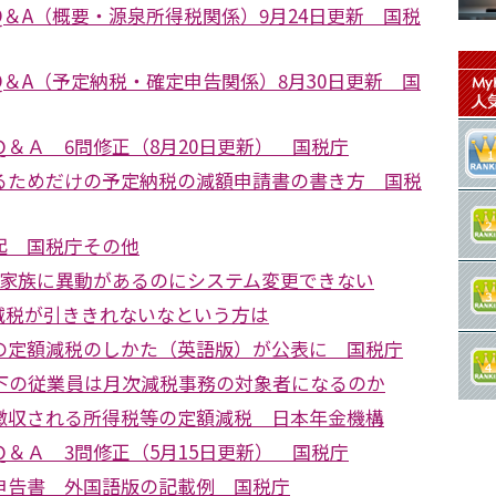
＆A（概要・源泉所得税関係）9月24日更新 国税
＆A（予定納税・確定申告関係）8月30日更新 国
＆Ａ 6問修正（8月20日更新） 国税庁
るためだけの予定納税の減額申請書の書き方 国税
起 国税庁その他
る家族に異動があるのにシステム変更できない
減税が引ききれないなという方は
の定額減税のしかた（英語版）が公表に 国税庁
以下の従業員は月次減税事務の対象者になるのか
徴収される所得税等の定額減税 日本年金機構
＆Ａ 3問修正（5月15日更新） 国税庁
申告書 外国語版の記載例 国税庁