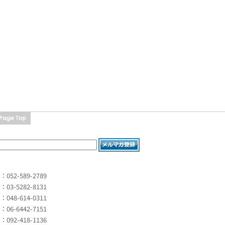
L：052-589-2789
L：03-5282-8131
L：048-614-0311
L：06-6442-7151
L：092-418-1136