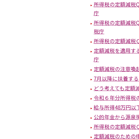
所得税の定額減税Q
庁
所得税の定額減税Q
税庁
所得税の定額減税Ｑ
定額減税を適用す
庁
定額減税の注意喚
7月以降に扶養す
どう考えても定額
令和６年分所得税
給与所得48万円
公的年金から源泉
所得税の定額減税Ｑ
定額減税のための