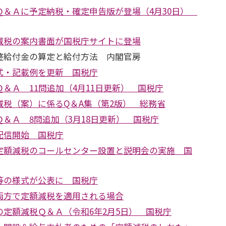
Ｑ＆Ａに予定納税・確定申告版が登場（4月30日）
減税の案内書面が国税庁サイトに登場
整給付金の算定と給付方法 内閣官房
式・記載例を更新 国税庁
＆Ａ 11問追加（4月11日更新） 国税庁
減税（案）に係るQ＆A集（第2版） 総務省
＆Ａ 8問追加（3月18日更新） 国税庁
配信開始 国税庁
定額減税のコールセンター設置と説明会の実施 国
等の様式が公表に 国税庁
両方で定額減税を適用される場合
定額減税Ｑ＆Ａ（令和6年2月5日） 国税庁