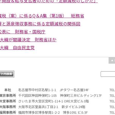
ト開設＆給与支払者のための「定額減税のしかた」
減税（案）に係るQ＆A集（第1版） 総務省
得と源泉徴収事務に係る定額減税の関係図
公表に 財務省・国税庁
正大綱が閣議決定 財務省ほか
正大綱 自由民主党
本社
名古屋市中村区名駅1-1-1 JPタワー名古屋34F
TE
東京事務所
千代田区神田神保町1-105 神保町三井ビルディング17F
TE
大宮事務所
さいたま市大宮区宮町1-114-1 ORE大宮ビル3階
TE
大阪事務所
大阪市北区堂島浜1丁目2-1 新ダイビル24階
TE
福岡事務所
福岡市博多区博多駅南1-2-2 博多1091 ビル3F
TE